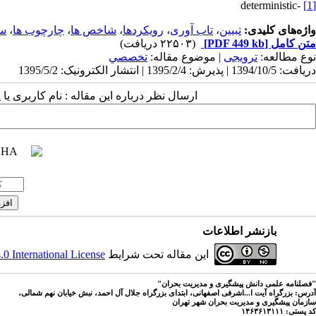
deterministic
-
[1]
واژه‌های کلیدی:
تبیین
،
تاب آوری
،
رویکردها
،
شاخص ها
،
چارچوب ها
،
سو
متن کامل
[PDF 449 kb]
(۲۲۵۰۳ دریافت)
نوع مطالعه:
ترویجی
| موضوع مقاله:
تخصصي
دریافت: 1394/10/5 | پذیرش: 1395/2/4 | انتشار الکترونیک: 1395/5/2
ارسال نظر درباره این مقاله : نام کاربری ی
بازنشر اطلاعات
این مقاله تحت شرایط
 International License
"فصلنامه علمی دانش پیشگیری و مدیریت بحران"
آدرس: بزرگراه آیت ا...اشرفی اصفهانی، ابتدای بزرگراه جلال آل احمد، نبش خیابان نهم شمالی،
سازمان پیشگیری و مدیریت بحران شهر تهران
کد پستی: ۱۴۶۳۶۱۳۱۱۱