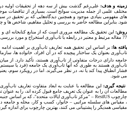
مینه و هدف:
علی
رغم گذشت بیش از سه دهه از تحقیقات اولیه در م
ختلف علمی از جمله مدیریت سوانح است. بسیاری از تناقضات موجود
های مفهومی بنیادی موجود و همچنین دیدگاه‌هایی که بر تحقیق در سی
شود. بنابراین مطالعه حاضر به بررسی و تحلیل مفاهیم، شاخص ها و چ
وش:
77 مقاله مرتبط و معتبر در رابطه با تاب‌آوری استخراج و مورد بررسی و تحلیل قرار گرفتند.
افته ها:
بر اساس این تحقیق همه تعاریف تاب‌آوری بر اهمیت ادامه 
تاب‌آوری بعنوان یک ساختار پیچیده که در آن افراد، خانواده ها، س
امعه دارای درجات متفاوتی از تاب‌آوری هستند، تأکید دارد. از میا
تاب‌آوری هستند به طوری که آنها تاب‌آوری یک جامعه (فرد یا سیست
فشار انطباق پیدا کند یا نه، در نظر می‌گیرند. اما در رویکرد سوم، ی
می شود.
نتیجه گیری:
مطالعات آن را به عنوان یک تعریف جامع قبول کرده اند، را به عنوان تع
ارچوب
ResilUS
– "مرکز تاب‌آوری ایالات متحده"، که بر اساس جنبه 
، مقیاس های سلسله مراتبی – خانوار، کسب و کار، محله و جامعه 
مقیاسی همدیگر را پشتیبانی می کنند، بهترین چارچوب برای اندازه گیر