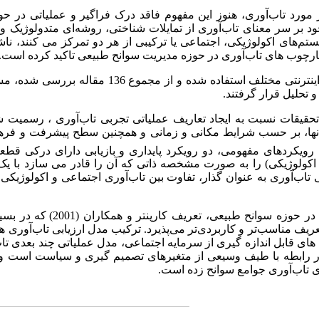
ورد تاب‌آوری، هنوز این مفهوم فاقد درک فراگیر و عملیاتی در حو
 بر سر معنای تاب‌آوری از تمایلات شناختی، روشه
ای متدولوژیک و 
ستم‌های اکولوژیکی، اجتماعی یا ترکیبی از هر دو تمرکز می کنند، ن
ارچوب های تاب‌آوری در حوزه مدیریت سوانح طبیعی تاکید کرده است.
این تحقیق یک مطالعه مروری است که از منابع کتابخانه ای و اینترنتی مختلف استفاده شده و از مجموع 6
تحقیقات نسبت به ایجاد تعاریف عملیاتی تجربی تاب‌آوری ، رسمیت 
ازمان­ها، بر حسب شرایط مکانی و زمانی و همچنین سطح پیشرفت و فر
ن رویکردهای مفهومی، دو رویکرد پایداری و بازیابی دارای درکی قطع
م اکولوژیکی) را به صورت مشخصه ذاتی که آن را قادر می سازد با ی
عنی تاب‌آوری به عنوان گذار، تفاوت بین تاب‌آوری اجتماعی و اکولوژیک
این مطالعه با عنایت به ابعاد متفاوت تعاریف تاب‌آوری در حوزه سوانح طبیعی، تع
ریف مناسب‌تر و کاربردی‌تر می‌پذیرد. ترکیب مدل ارزیابی تاب‌آوری ها
های قابل اندازه گیری از سرمایه اجتماعی، مدل عملیاتی چند بعدی تا
در رابطه با طیف وسیعی از متغیرهای تصمیم گیری و سیاست است و 
ی تاب‌آوری جوامع سوانح زده است.