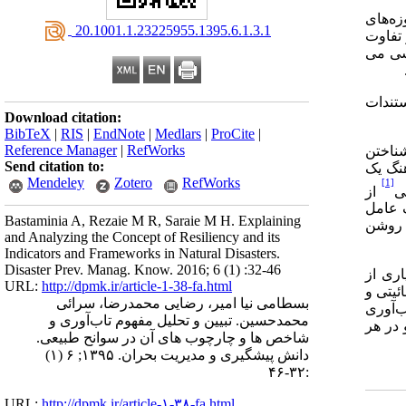
زه‌های
‎ 20.1001.1.23225955.1395.6.1.3.1
تفاوت
اشی می
13 مقاله بررسی شده، مستندات
Download citation:
BibTeX
|
RIS
|
EndNote
|
Medlars
|
ProCite
|
Reference Manager
|
RefWorks
شناختن
Send citation to:
هنگ یک
Mendeley
Zotero
RefWorks
[1]
ی
از
ک عامل
Bastaminia A, Rezaie M R, Saraie M H. Explaining
ی روشن
and Analyzing the Concept of Resiliency and its
Indicators and Frameworks in Natural Disasters.
Disaster Prev. Manag. Know. 2016; 6 (1) :32-46
ریف کارپنتر و همکاران (2001) که در بسیاری از
URL:
http://dpmk.ir/article-1-38-fa.html
ئیتی و
بسطامی نیا امیر، رضایی محمدرضا، سرائی
ب‌آوری
محمدحسین. تبیین و تحلیل مفهوم تاب‌آوری و
در هر
شاخص ها و چارچوب های آن در سوانح طبیعی.
دانش پیشگیری و مدیریت بحران. ۱۳۹۵; ۶ (۱)
:۳۲-۴۶
URL:
http://dpmk.ir/article-۱-۳۸-fa.html