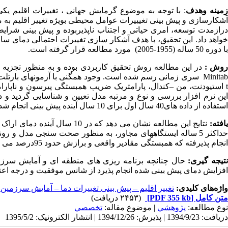
زمینه وهدف
: با توجه به موضوع گرمایش جهانی ، تغییرات اقلیم ی
آشکارسازی و پیش بینی تغیییرات عوامل محیطی بویژه تغییر اقلیم به م
درازمدت توسعه، امری حیاتی و اجتناب ناپذیربوده و پیش بینی شرای
خواهد داد
.
این تحقیق، با هدف آشکار سازی تغییرات احتمالی دمای سالان
با دوره 50 ساله (1955-2005) مورد مطالعه قرار گرفته است
.
وش :
در این مطالعه روش تحقیق کاربردی بوده و به منظور تجزیه وتحل
Minitab
سری زمانی رسم شده است. وجود همگنی با آزمونهای بارتلت، 
t
استیودنت، من –کندال، پارامتریک ضریب همبستگی پیرسون و ناپارامت
ین نرم افزار بررسی و نوع و مرتبه مدل تعیین و شناسایی گردید و در ان
استفاده از داده های40 سال اول برای 10 سال آینده پیش بینی انجام شده است .
افته:
نتایج این مطالعه نشان می دهد 
حداکثر 5 ساله ایستگاههای مجاور، به منظور صحت سنجی مدل و 
انجام پذیرفته که همبستگی مقادیر واقعی و برازش حدود 95درصد می باشد.
تیجه گیری:
حال چنانچه برنامه ریزی های منطقه ای و آمایش سرزم
افزایش دمای پیش بینی شده انجام پذیرد از شانس موفقیت و درجه اعتبار
واژه‌های کلیدی:
تغییر اقلیم – پیش بینی تغییرات دما – آمایش سرزمی
متن کامل
[PDF 355 kb]
(۲۴۵۳ دریافت)
نوع مطالعه:
پژوهشي
| موضوع مقاله:
تخصصي
دریافت: 1394/9/23 | پذیرش: 1394/12/26 | انتشار الکترونیک: 1395/5/2