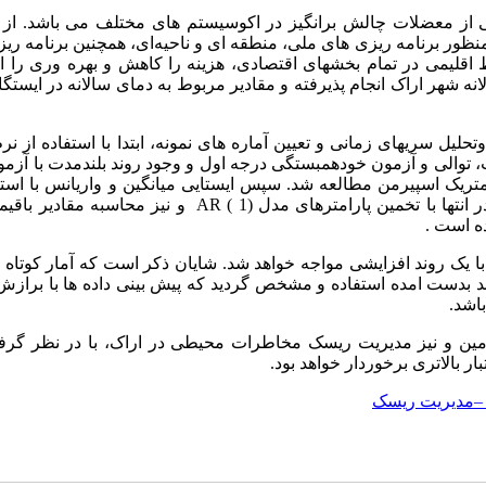
کی از معضلات چالش برانگیز در اکوسیستم های مختلف می باشد. از 
نظور برنامه ریزی های ملی، منطقه ای و ناحیه‌ای، همچنین برنامه ری
ط اقلیمی در تمام بخشهای اقتصادی، هزینه را کاهش و بهره وری را 
ه شهر اراک انجام پذیرفته و مقادیر مربوط به دمای سالانه در ایستگا
یل سری­های زمانی و تعیین آماره های نمونه، ابتدا با استفاده از نرم
توالی و آزمون خودهمبستگی درجه اول و وجود روند بلندمدت با آزم
ریک اسپیرمن مطالعه شد. سپس ایستایی میانگین و واریانس با استف
تها با تخمین پارامترهای مدل (1 )
AR
و نیز محاسبه مقادیر باقیمان
که در 10 سال آینده دمای اراک با یک روند افزایشی مواجه خواهد شد. شایان ذکر است که آمار کوت
روند بدست امده استفاده و مشخص گردید که پیش بینی داده ها با براز
ین و نیز مدیریت ریسک مخاطرات محیطی در اراک، با در نظر گرفت
 بالاتری برخوردار خواهد بود.
ن –مدیریت ریسک