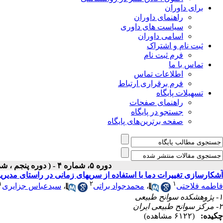
برای داوران
راهنمای داوران
سیاست های داوری
اسامی داوران
ثبت نام و اشتراک
فرم ثبت نام
تماس با ما
اطلاعات تماس
فرم برقراری ارتباط
تسهیلات پایگاه
راهنمای صفحات
جستجو در پایگاه
صفحه برترین‌های پایگاه
دوره ۵، شماره ۴ - ( دوره پنجم ، شماره چهارم ، زمستان ۱۳۹۴ )
آشکارسازی تغییرات دما با استفاده از سریهای زمانی در راستای م
۱
۲
۱
فاطمه فلاحتی
،
محمدجواد براتی
،
سیدعباس جزایری
۱- پژوهشکده سوانح طبیعی
۲- مرکز سوانح طبیعی ایران
چکیده:
(۶۱۲۲ مشاهده)