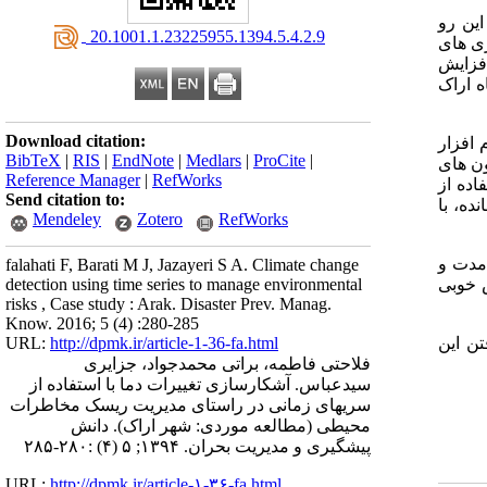
این رو
‎ 20.1001.1.23225955.1394.5.4.2.9
زی های
افزایش
ه اراک
Download citation:
 افزار
BibTeX
|
RIS
|
EndNote
|
Medlars
|
ProCite
|
ون های
Reference Manager
|
RefWorks
اده از
Send citation to:
ده، با
Mendeley
Zotero
RefWorks
اه مدت و
falahati F, Barati M J, Jazayeri S A. Climate change
ش خوبی
detection using time series to manage environmental
risks , Case study : Arak. Disaster Prev. Manag.
Know. 2016; 5 (4) :280-285
ن این
URL:
http://dpmk.ir/article-1-36-fa.html
فلاحتی فاطمه، براتی محمدجواد، جزایری
سیدعباس. آشکارسازی تغییرات دما با استفاده از
سریهای زمانی در راستای مدیریت ریسک مخاطرات
محیطی (مطالعه موردی: شهر اراک). دانش
پیشگیری و مدیریت بحران. ۱۳۹۴; ۵ (۴) :۲۸۰-۲۸۵
URL:
http://dpmk.ir/article-۱-۳۶-fa.html