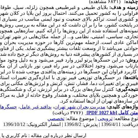
چکیده:
(۶۸۲۱ مشاهده)
مینه و هدف:
بلایای طبیعی و غیرطبیعی همچون زلزله، سیل، طوفان، 
فراوانی را به کشور تحمیل می‌کنند. احتمال بروز این بلایا در کلان 
و کشوری است. تراکم بالای جمعیت و نبود ایمنی مناسب در بسیاری 
در پایتخت کشور، ما را بر آن داشت که در این مقاله به بررسی روش‌ها
نمونه‌های استفاده شده از این روش‌ها را ارائه کنیم. سازه‌هایی همچو
تجاری، سیاسی، امنیتی، نظامی و... از جمله مکان‌هایی در شهر تهران 
اماکن عادی است. ازجمله مهم‌ترین کارها در حوزه مدیریت بحران و 
حوادثی می‌باشد تا از وسعت تلفات بیشتر پیشگیری نماید. یکی از فنا
در بسیاری از کشورهای پیشرفته دنیا به روش‌های دیگر ترجیح داده‌ شد
روش:
در این حسگرها پرتو لیزر وارد فیبر می‌شود و به دلیل وجود مو
بازتاب می‌شود. وجود اختلالاتی در سر راه فیبر، نور بازتابی از آن
کاربرد فراوان این حسگرها در زمینه‌های پدافندی موجب شده تا در این م
یافته‌ها:
در حسگرهای توزیعی فیبر نوری با اندازه‌گیری تغییرات استات
فیبری برای تغییرات دما، فشار، تنش، کرنش و لرزش‌های مکانی برای ب
نتیجه‌گیری:
کنترل سازه‌های بزرگ در برابر لرزش‌، ترک‌ و شکستگی‌ه
خوردگی و همچنین بلایای مختلف، و هشدار وقوع حادثه از قبل به مراکز
در سازه‌های تهران از آن‌ها استفاده کرد.
واژه‌های کلیدی:
مدیریت بحران شهر تهران
،
پدافند غیر عامل
،
حسگرهای
متن کامل
[PDF 1027 kb]
(۳۷۷۶ دریافت)
نوع مطالعه:
ترویجی
| موضوع مقاله:
تخصصي
دریافت: 1396/4/11 | پذیرش: 1396/8/2 | انتشار الکترونیک: 1396/10/12
ارسال نظر درباره این مقاله : نام کاربری ی