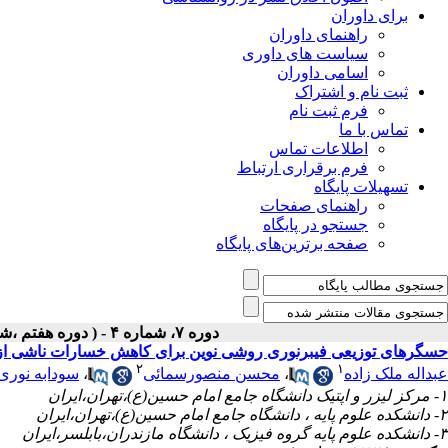
برای داوران
راهنمای داوران
سیاست های داوری
اسامی داوران
ثبت نام و اشتراک
فرم ثبت نام
تماس با ما
اطلاعات تماس
فرم برقراری ارتباط
تسهیلات پایگاه
راهنمای صفحات
جستجو در پایگاه
صفحه برترین‌های پایگاه
دوره ۷، شماره ۴ - ( دوره هفتم ،شماره چهارم،زمستان ۱۳۹۶ )
حسگرهای توزیعی فیبرنوری روشی نوین برای کاهش خسارات ناشی از ح
۲
۱
عبداله ملک زاده
،
محسن منصورسمائی
،
سودابه نوری
۱- مرکز لیزر و اپتیک دانشگاه جامع امام حسین(ع)،تهران،ایران
۲- دانشکده علوم پایه ، دانشگاه جامع امام حسین(ع)،تهران،ایران
۳- دانشکده علوم پایه گروه فیزیک ، دانشگاه مازندران،بابلسر،ایران