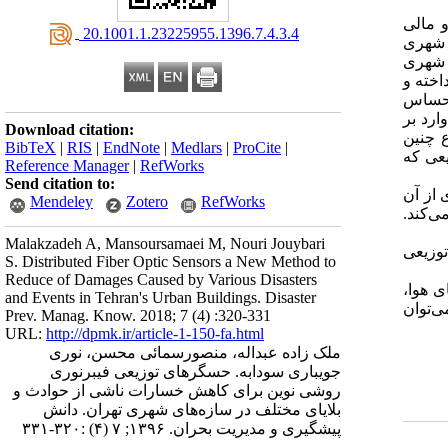
و مالی
‎ 20.1001.1.23225955.1396.7.4.3.4
ن شهری
 شهری
اخته و
ز حساس
ارد بر
Download citation:
ع چنین
BibTeX
|
RIS
|
EndNote
|
Medlars
|
ProCite
|
یعی که
Reference Manager
|
RefWorks
Send citation to:
 از آن
Mendeley
Zotero
RefWorks
ی‌کند.
Malakzadeh A, Mansoursamaei M, Nouri Jouybari
توزیعی
S. Distributed Fiber Optic Sensors a New Method to
Reduce of Damages Caused by Various Disasters
 هوا،
and Events in Tehran's Urban Buildings. Disaster
ی‌توان
Prev. Manag. Know. 2018; 7 (4) :320-331
URL:
http://dpmk.ir/article-1-150-fa.html
ملک زاده عبداله، منصورسمائی محسن، نوری
جویباری سودابه. حسگرهای توزیعی فیبرنوری
روشی نوین برای کاهش خسارات ناشی از حوادث و
بلایای مختلف در سازه‌های شهری تهران. دانش
پیشگیری و مدیریت بحران. ۱۳۹۶; ۷ (۴) :۳۲۰-۳۳۱