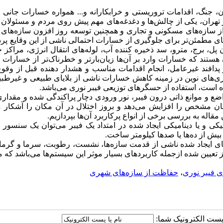
جنگ، اقدامات تروریستی و خرابکارانه و... همواره خسارات‌ جانی 
شهر تهران، یکی از چالش‌ها و دغدغه‌های مهم پیش روی مردم و مسئولا
از سازه‌های مسکونی و تجاری و همچنین توسعه روز افزون سازه‌های
ی مطمئن‌تر برای جلوگیری از خسارات احتمالی ناشی از این وقایع پرد
ن پل‌، برج، مترو، سد ذخیره کننده آب، لوله‌های انتقال انرژی، مراک
هستند که خسارات وارد بر آن‌ها زیان‌بارتر و خطرناک‌تر از خسارات و
پدافند غیرعامل، انجام اقدامات مناسب و هشدار دهنده قبل از وقو
وری‌های نوین در زمینه کاهش خسارات ناشی از بلایای طبیعی و غیرطب
ه است، استفاده از حسگرهای توزیعی فیبر نوری می‌باشد.
اضع و موانع ذاتی درون فیبر، نور ورودی دچار پراکندگی شده و مقداری
 مکان مشخص را افزایش می‌دهد و بروز اختلال در آن مکان را آشکار م
قاله به بررسی برخی از انواع پرکاربرد آن‌ها بپردازیم.
یکی و یا دینامیکی ایجاد شده در امتداد یک فیبر می‌توان یک سنسور 
یش از ده‌ها یا صدها کیلومتر ساخت.
ای ایجاد شده ناشی از قدمت سازه‌ها، نشست، رطوبت، سرما و گرمای
 تعیین شده ازجمله کاربردهای بسیار موثر این سیستم‌ها می‌باشد که م
 فیبر نوری
،
حفاظت از سازه‌های شهری
ا پست الکترونیک شما: