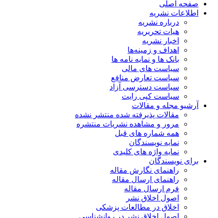
صفحه اصلی
اطلاعات نشریه
درباره نشریه
هیات تحریریه
اخبار نشریه
اهداف و زمینه‌ها
بانک ها و نمایه نامه ها
سیاست های مالی
سیاست تعارض منافع
سیاست دسترسی آزاد
سیاست کپی رایت
آرشیو مجله و مقالات
مقالات پذیرفته شده منتشر نشده
مرور و مشاهده نشریات منتشره
همه شماره های قبل
نمایه نویسندگان
نمایه واژه های کلیدی
برای نویسندگان
راهنمای نگارش مقاله
راهنمای ارسال مقاله
فرم ارسال مقاله
اصول اخلاق نشر
اخلاق در مطالعات پزشکی
اصول اخلاق نشر در روانشناسی