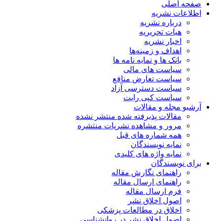
صفحه اصلی
اطلاعات نشریه
درباره نشریه
هیات تحریریه
اخبار نشریه
اهداف و زمینه‌ها
بانک ها و نمایه نامه ها
سیاست های مالی
سیاست تعارض منافع
سیاست دسترسی آزاد
سیاست کپی رایت
آرشیو مجله و مقالات
مقالات پذیرفته شده منتشر نشده
مرور و مشاهده نشریات منتشره
همه شماره های قبل
نمایه نویسندگان
نمایه واژه های کلیدی
برای نویسندگان
راهنمای نگارش مقاله
راهنمای ارسال مقاله
فرم ارسال مقاله
اصول اخلاق نشر
اخلاق در مطالعات پزشکی
اصول اخلاق نشر در روانشناسی