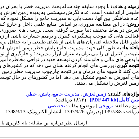
مینه و هدف:
با وجود سابقه چند ساله بحث مدیریت خطر یا بحران در
طبیعی ارائه نشده است. عدم نگرش سیستمی به پدیده زمین لغزش و نب
عدم هماهنگی بین آنها، دست یابی به مدیریت جامع را مشکل نموده که م
روش:
در این مطالعه مروری، بر اساس منابع علمی داخل و خارج کشو
لغزش در نقاط مختلف دنیا صورت گرفته است، بررسی های ضروری در
فعالیت هایی که موجب پیشگیری، کنترل و ترمیم خسارات ناشی از زمی
طور قابل ملاحظه ای زیان های ناشی از بلایای طبیعی را به حداقل برسا
افته ها:
به طور کلی جهت مدیریت جامع پایش خطر زمین لغزش باید دو
تثبیت و کنترل آن را می توان به عنوان ابزار مدیریت؛ و جلوگیری از ت
یا بدهی های مالی و قانونمند کردن توسعه جدید در نواحی مخاطره آمی
تیجه گیری:
بررسی های انجام گرفته نشان می دهد که در کشورهای پ
می کنند تا شیوه های درمان و در نتیجه چارچوب مدیریت خطر زمین ل
های آموزش به عموم تشکیل می دهد. اما در کشورهای در حال توسعه
زمین لغزش را تشکیل می دهند.
واژه‌های کلیدی:
زمین‌لغزش
،
مدیریت جامع
،
پایش
،
خطر.
متن کامل
[PDF 447 kb]
(۱۸۱۳ دریافت)
نوع مطالعه:
ترویجی
| موضوع مقاله:
تخصصي
دریافت: 1397/8/8 | پذیرش: 1397/9/26 | انتشار الکترونیک: 1398/3/13
ارسال نظر درباره این مقاله : نام کاربری ی