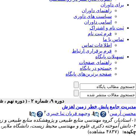
برای داوران
راهنمای داوران
سیاست های داوری
اسامی داوران
ثبت نام و اشتراک
فرم ثبت نام
تماس با ما
اطلاعات تماس
فرم برقراری ارتباط
تسهیلات پایگاه
راهنمای صفحات
جستجو در پایگاه
صفحه برترین‌های پایگاه
دوره ۹، شماره ۲ - ( دوره نهم ، شماره دوم ، تابستان ۱۳۹۸ )
مدیریت جامع پایش خطر زمین‌ لغزش
۲
۱
محسن آرمین
،
وجیهه قربان نیا خیبری
۱- استادیار، گروه مهندسی منابع طبیعی و پژوهشکده منابع طبیعی و زیست محیطی دانشگاه یاسوج ، یاسوج ، ایران.
۲- دانش آموخته دکتری علوم و مهندسی محیط زیست، دانشگاه ملایر، ملایر ،ایران
چکیده:
(۴۸۳۷ مشاهده)