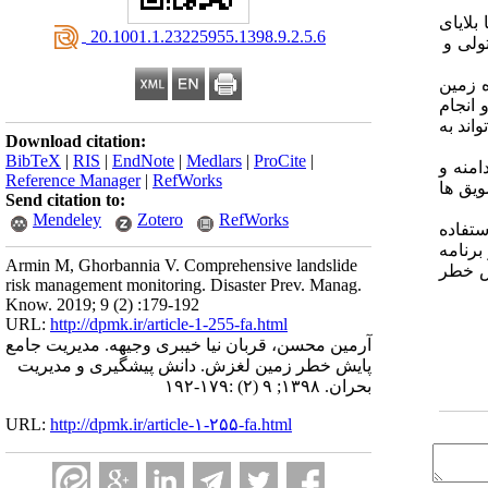
بلایای
‎ 20.1001.1.23225955.1398.9.2.5.6
ولی و
ه زمین
انجام
اند به
Download citation:
BibTeX
|
RIS
|
EndNote
|
Medlars
|
ProCite
|
منه و
Reference Manager
|
RefWorks
ویق ها
Send citation to:
Mendeley
Zotero
RefWorks
تفاده
برنامه
Armin M, Ghorbannia V. Comprehensive landslide
ش خطر
risk management monitoring. Disaster Prev. Manag.
Know. 2019; 9 (2) :179-192
URL:
http://dpmk.ir/article-1-255-fa.html
آرمین محسن، قربان نیا خیبری وجیهه. مدیریت جامع
پایش خطر زمین‌ لغزش. دانش پیشگیری و مدیریت
بحران. ۱۳۹۸; ۹ (۲) :۱۷۹-۱۹۲
URL:
http://dpmk.ir/article-۱-۲۵۵-fa.html