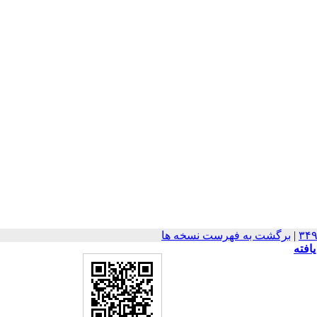
|
برگشت به فهرست نسخه ها
افته