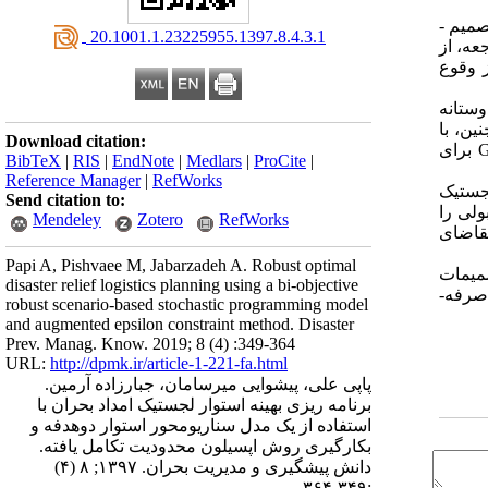
میم ­
‎ 20.1001.1.23225955.1397.8.4.3.1
عه، از
 وقوع
وستانه
ین، با
Download citation:
برای
BibTeX
|
RIS
|
EndNote
|
Medlars
|
ProCite
|
Reference Manager
|
RefWorks
لجستیک
Send citation to:
ولی را
Mendeley
Zotero
RefWorks
تقاضای
Papi A, Pishvaee M, Jabarzadeh A. Robust optimal
صمیمات
disaster relief logistics planning using a bi-objective
صرفه­
robust scenario-based stochastic programming model
and augmented epsilon constraint method. Disaster
Prev. Manag. Know. 2019; 8 (4) :349-364
URL:
http://dpmk.ir/article-1-221-fa.html
پاپی علی، پیشوایی میرسامان، جبارزاده آرمین.
برنامه ریزی بهینه استوار لجستیک امداد بحران با
استفاده از یک مدل سناریومحور استوار دوهدفه و
بکارگیری روش اپسیلون محدودیت تکامل یافته.
دانش پیشگیری و مدیریت بحران. ۱۳۹۷; ۸ (۴)
:۳۴۹-۳۶۴