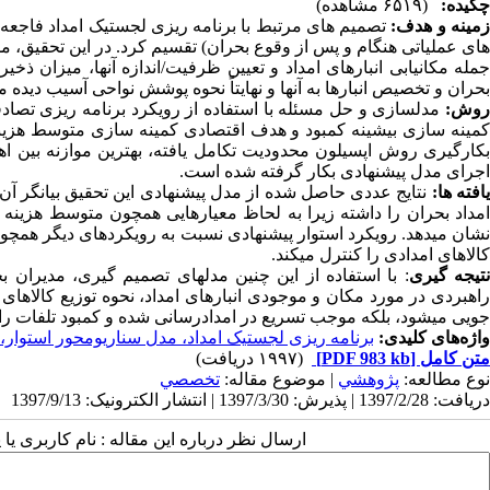
چکیده:
(۶۵۱۹ مشاهده)
مینه و هدف:
تصمیم ­های مرتبط با برنامه­ ریزی لجستیک امداد فاجعه ر
های عملیاتی هنگام و پس از وقوع بحران) تقسیم کرد. در این تحقیق، م
مله مکان­یابی
انبارهای امداد و
تعیین ظرفیت/اندازه آن­ها، میزان ذخیره
بحران و تخصیص انبارها به آنها و نهایتاً نحوه پوشش نواحی آسیب­ دید
روش:
مدل­سازی و حل مسئله با استفاده از رویکرد برنامه­ ریزی تصا
کمینه­ سازی بیشینه کمبود و هدف اقتصادی کمینه­ سازی متوسط هزینه
کارگیری روش اپسیلون محدودیت تکامل یافته، بهترین موازنه بین اه
اجرای مدل پیشنهادی بکار گرفته شده است.
افته­ ها:
نتایج عددی حاصل­ شده از مدل پیشنهادی این تحقیق بیانگر آن
امداد بحران را داشته زیرا به لحاظ معیارهایی همچون متوسط هزینه و
نشان می­دهد. رویکرد استوار پیشنهادی نسبت به رویکردهای دیگر هم
کالاهای امدادی را کنترل می­کند.
تیجه­ گیری
: با استفاده از این چنین مدل­های تصمیم­ گیری، مدیران ب
اهبردی در مورد مکان و موجودی انبارهای امداد، نحوه توزیع کالاهای امد
جویی می­شود، بلکه موجب تسریع در امدادرسانی شده و کمبود تلفات را 
واژه‌های کلیدی:
برنامه ریزی لجستیک امداد، مدل سناریومحور استوار، م
متن کامل
[PDF 983 kb]
(۱۹۹۷ دریافت)
نوع مطالعه:
پژوهشي
| موضوع مقاله:
تخصصي
دریافت: 1397/2/28 | پذیرش: 1397/3/30 | انتشار الکترونیک: 1397/9/13
ارسال نظر درباره این مقاله : نام کاربری ی