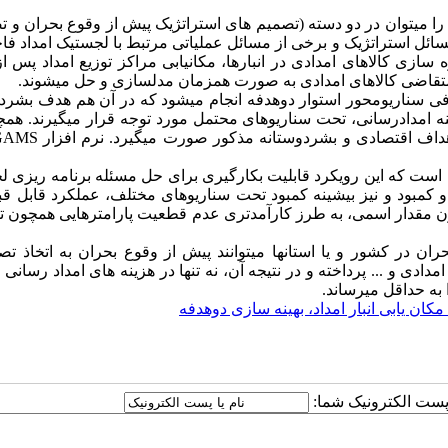
ا می­توان در دو دسته (تصمیم­ های استراتژیک پیش از وقوع بحران و تص
سائل استراتژیک و برخی از مسائل عملیاتی مرتبط با لجستیک امداد فاج
 ­سازی کالاهای امدادی در انبارها، مکان­یابی
مراکز توزیع امداد
پس از
ه متقاضی کالاهای امدادی به صورت همزمان مدل­سازی و حل می­شوند.
دفی سناریومحور استوار دوهدفه انجام می­شود که در آن هم هدف بشرد
 امدادرسانی، تحت سناریوهای محتمل مورد توجه قرار می­گیرند. همچن
داف اقتصادی و بشردوستانه مذکور صورت می­گیرد. نرم­ افزار
GAMS
 است که این رویکرد قابلیت بکارگیری برای حل مسئله برنامه­ ریزی 
 کمبود و نیز بیشینه کمبود تحت سناریوهای مختلف، عملکرد قابل­ قب
چون مقدار اسمی، به طرز کارآمدتری عدم قطعیت پارامترهایی همچون 
حران در کشور و یا استان­ها می­توانند پیش از وقوع بحران به اتخاذ ت
ادی و ... پرداخته و در نتیجه آن، نه تنها در هزینه­ های امداد رسانی 
به حداقل می­رساند.
کان یابی انبار امداد، بهینه سازی دوهدفه
ا پست الکترونیک شما: