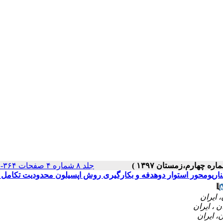
جلد ۸ شماره ۴ صفحات ۳۶۴-۳۴۹
 سناریومحور استوار دوهدفه و بکارگیری روش اپسیلون محدودیت تکامل ی