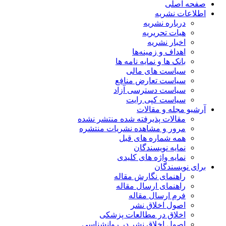
صفحه اصلی
اطلاعات نشریه
درباره نشریه
هیات تحریریه
اخبار نشریه
اهداف و زمینه‌ها
بانک ها و نمایه نامه ها
سیاست های مالی
سیاست تعارض منافع
سیاست دسترسی آزاد
سیاست کپی رایت
آرشیو مجله و مقالات
مقالات پذیرفته شده منتشر نشده
مرور و مشاهده نشریات منتشره
همه شماره های قبل
نمایه نویسندگان
نمایه واژه های کلیدی
برای نویسندگان
راهنمای نگارش مقاله
راهنمای ارسال مقاله
فرم ارسال مقاله
اصول اخلاق نشر
اخلاق در مطالعات پزشکی
اصول اخلاق نشر در روانشناسی