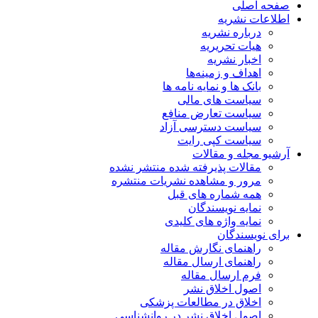
صفحه اصلی
اطلاعات نشریه
درباره نشریه
هیات تحریریه
اخبار نشریه
اهداف و زمینه‌ها
بانک ها و نمایه نامه ها
سیاست های مالی
سیاست تعارض منافع
سیاست دسترسی آزاد
سیاست کپی رایت
آرشیو مجله و مقالات
مقالات پذیرفته شده منتشر نشده
مرور و مشاهده نشریات منتشره
همه شماره های قبل
نمایه نویسندگان
نمایه واژه های کلیدی
برای نویسندگان
راهنمای نگارش مقاله
راهنمای ارسال مقاله
فرم ارسال مقاله
اصول اخلاق نشر
اخلاق در مطالعات پزشکی
اصول اخلاق نشر در روانشناسی