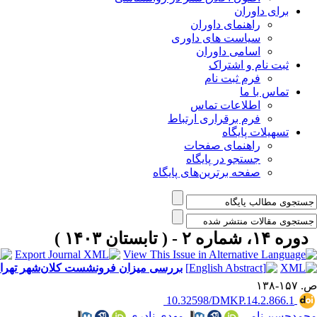
برای داوران
راهنمای داوران
سیاست های داوری
اسامی داوران
ثبت نام و اشتراک
فرم ثبت نام
تماس با ما
اطلاعات تماس
فرم برقراری ارتباط
تسهیلات پایگاه
راهنمای صفحات
جستجو در پایگاه
صفحه برترین‌های پایگاه
دوره ۱۴، شماره ۲ - ( تابستان ۱۴۰۳ )
بررسی میزان فرونشست کلان‌شهر تهران با
ص. ۱۵۷-۱۳۸
‎ 10.32598/DMKP.14.2.866.1
محمدحسن نامی
،
مهدی نادری