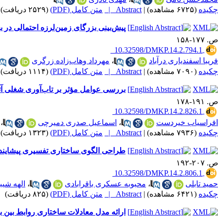
چکیده
(۶۷۲۵ مشاهده)
|
Abstract |
متن کامل (PDF)
(۲۵۲۹ دریافت)
|
پیش‌بینی بزرگای زمین‌لرزه احتمالی در
ص. ۱۷۷-۱۵۸
‎ ‎ 10.32598/DMKP.14.2.794.1
فریبا اسفندیاری درآباد
،
مهرداد وهاب‌زاده زرگری
چکیده
(۷۰۹۰ مشاهده)
|
Abstract |
متن کامل (PDF)
(۱۱۱۴ دریافت)
|
بررسی عوامل مؤثر بر تاب‌آوری شغلی آت
ص. ۱۹۱-۱۷۸
‎ 10.32598/DMKP.14.2.826.1
افراسیاب خیردست
،
اسماعیل صدری دمیرچی
،
چکیده
(۷۹۳۶ مشاهده)
|
Abstract |
متن کامل (PDF)
(۱۳۲۳ دریافت)
|
طراحی الگوی ساختاری تفسیری پیشایندها
ص. ۲۰۷-۱۹۲
‎ 10.32598/DMKP.14.2.806.1
حمید تابلی
،
محبوبه عسکری باقرابادی
،
الهه شیب
چکیده
(۶۴۲۱ مشاهده)
|
Abstract |
متن کامل (PDF)
(۸۲۵ دریافت)
|
ارائه مدل معادلات ساختاری روابط بین 