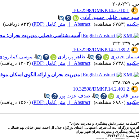
ص. ۲۲۱-۲۰۸
‎ 10.32598/DMKP.14.2.710.1
سید حسن خلیلی حسین آبادی
چکیده
(۶۷۵۳ مشاهده)
|
Abstract |
متن کامل (PDF)
(۸۳۳ دریافت)
|
آسیب‌شناسی فضایی مدیریت بحران؛ مطال
ص. ۲۳۷-۲۲۲
‎ ‎10.32598/DMKP.14.2.139.2
سامان حیدری
،
طاهر پریزادی
،
موسی ‌کمانرودی
چکیده
(۶۷۳۸ مشاهده)
|
Abstract |
متن کامل (PDF)
(۱۲۰۳ دریافت)
|
مدیریت بحران و ارائه الگوی اسکان موقت
ص. ۲۵۷-۲۳۸
‎ 10.32598/DMKP.14.2.401.2
مبین قادری
،
صدف عزت پور
چکیده
(۶۸۸۰ مشاهده)
|
Abstract |
متن کامل (PDF)
(۱۵۶۰ دریافت)
|
"فصلنامه علمی دانش پیشگیری و مدیریت بحران"
آدرس: بزرگراه آیت ا...اشرفی اصفهانی، ابتدای بزرگراه جلال آل احمد، نبش خیابان نهم شمالی،
سازمان پیشگیری و مدیریت بحران شهر تهران
کد پستی: ۱۴۶۳۶۱۳۱۱۱