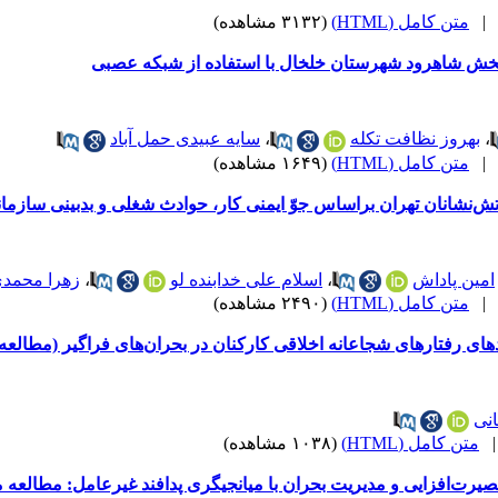
متن کامل (HTML)
(۳۱۳۲ مشاهده)
 بخش شاهرود شهرستان خلخال با استفاده از شبکه عصبی
،
بهروز نظافت تکله
،
سایه عبیدی حمل آباد
متن کامل (HTML)
(۱۶۴۹ مشاهده)
ش‌نشانان تهران براساس جوّ ایمنی کار، حوادث شغلی و بدبینی سازما
امین پاداش
،
اسلام علی خدابنده لو
،
زهرا محمد
متن کامل (HTML)
(۲۴۹۰ مشاهده)
ی رفتارهای شجاعانه اخلاقی کارکنان در بحران‌های فراگیر (مطالعه
انی
متن کامل (HTML)
(۱۰۳۸ مشاهده)
بصیرت‌افزایی و مدیریت بحران با میانجیگری پدافند غیرعامل: مطالعه