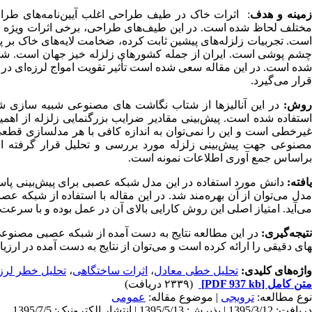
مینه و هدف
: اثرات خاک در طیف طراحی اغلب آیین‌نامه‌های طر
مختلف لحاظ شده است. در این طیف‌های طراحی، برخی اثرات ویژه سا
است. تجربیات زلزله‌های پیشین ثابت کرده، ضخامت لایه‌های خاک بر پا
چشم پوشی است. ایران از جمله کشورهای زلزله خیز جهان است. شهر ارو
شده است. در این مقاله سعی شده است تأثیر تقویت امواج لرزه‌ای در
قرار می‌گیرد.
روش:
در این آنالیزها از شتاب نگاشت های مصنوعی شبیه سازی شد
استفاده شده است. پیش‌بینی مقادیر ضرایب بزرگنمایی زلزله از اهمیت 
غیرخطی است و این را نمی‌توان به اندازه کافی با هر مدلسازی قطعی 
مصنوعی جهت پیش‌بینی زلزله مورد بررسی و تحلیل قرار گرفته
براساس جمع آوری اطلاعات نمونه است.
یافته:
دانش مورد استفاده در این مدل شبکه عصبی برای پیش‌بینی پاسخ ل
دل می‌توان از آن بهره‌مند شد. در این مقاله با استفاده از شبکه ع
می‌آید. امتیاز اصلی این روش کارایی بالای آن در عمل بوده و با سرعت 
نتیجه‌گیری:
در این مطالعه نتایج به دست آمده از شبکه عصبی مصنوعی 
های دقیقی را ارائه کرده است و می‌توان از نتایج به دست آمده در ارزی
واژه‌های کلیدی:
تحلیل خطی معادل
،
اثرات ساختگاهی
،
تحلیل خطر لرزه
متن کامل
[PDF 937 kb]
(۲۳۳۹ دریافت)
نوع مطالعه:
ترویجی
| موضوع مقاله:
عمومى
دریافت: 1395/3/12 | پذیرش: 1395/5/13 | انتشار الکترونیک: 1395/7/5