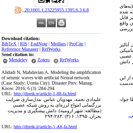
ه‌های
‎ 20.1001.1.23225955.1395.6.3.6.8
ه شده
ر قابل
ن واقع
 بررسی
Download citation:
BibTeX
|
RIS
|
EndNote
|
Medlars
|
ProCite
|
نالیز
Reference Manager
|
RefWorks
نامیکی
Send citation to:
ی عصبی
Mendeley
Zotero
RefWorks
 دانش
Alidadi N, Mahdavian A. Modeling the amplification
از این
of seismic waves with artificial Neural network
(Case Study: Urmia City). Disaster Prev. Manag.
به‌دست
Know. 2016; 6 (3) :284-294
URL:
http://dpmk.ir/article-1-88-fa.html
جواب­
علیدادی نجمه، مهدویان عباس. مدل‌سازی ضرایب
بزرگنمایی امواج لرزه‌ای به روش شبکه عصبی
(مطالعه: شهر ارومیه). دانش پیشگیری و مدیریت
.
بحران. ۱۳۹۵; ۶ (۳) :۲۸۴-۲۹۴
URL:
http://dpmk.ir/article-۱-۸۸-fa.html