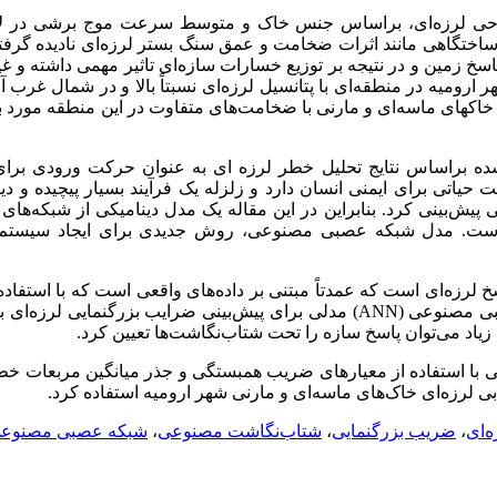
احی لرزه‌ای، براساس جنس خاک و متوسط سرعت موج برشی در لای
ختگاهی مانند اثرات ضخامت و عمق سنگ بستر لرزه‌ای نادیده گرفت
سخ زمین و در نتیجه بر توزیع خسارات سازه‌ای تاثیر مهمی داشته و غی
میه در منطقه‌ای با پتانسیل لرزه‌ای نسبتاً بالا و در شمال غرب آ
 خاک­های ماسه‌ای و مارنی با ضخامت‌های متفاوت در این منطقه مورد
ه براساس نتایج تحلیل خطر لرزه ای به عنوان حرکت ورودی برای آ
حیاتی برای ایمنی انسان دارد و زلزله یک فرآیند بسیار پیچیده و دی
پیش‌بینی کرد. بنابراین در این مقاله یک مدل دینامیکی از شبکه‌ها
 است. مدل شبکه عصبی مصنوعی، روش جدیدی برای ایجاد سیستم
رزه‌ای است که عمدتاً مبتنی بر داده‌های واقعی است که با استفاده 
صبی مصنوعی (
ANN
) مدلی برای پیش‌بینی ضرایب بزرگنمایی لرزه‌ای 
زیاد می‌توان پاسخ سازه را تحت شتاب‌نگاشت‌ها تعیین کرد.
با استفاده از معیارهای ضریب همبستگی و جذر میانگین مربعات خطا 
ابی لرزه‌ای خاک‌های ماسه‌ای و مارنی شهر ارومیه استفاده کرد.
‌ای
،
ضریب بزرگنمایی
،
شتاب‌نگاشت مصنوعی
،
شبکه عصبی مصنوعی