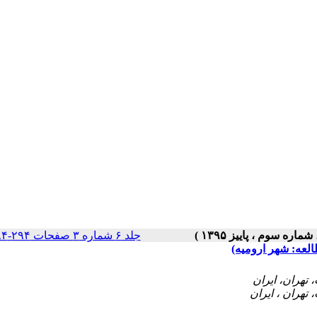
جلد ۶ شماره ۳ صفحات ۲۹۴-۲۸۴
لعه: شهر ارومیه)