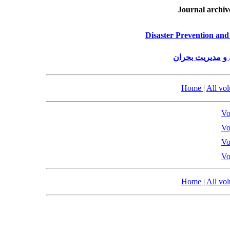
Journal archiv
Disaster Prevention an
و مدیریت بحران
Home
|
All vo
Vo
Vo
Vo
Vo
Home
|
All vo