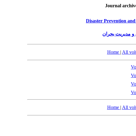
Journal archiv
Disaster Prevention an
و مدیریت بحران
Home
|
All vo
Vo
Vo
Vo
Vo
Home
|
All vo