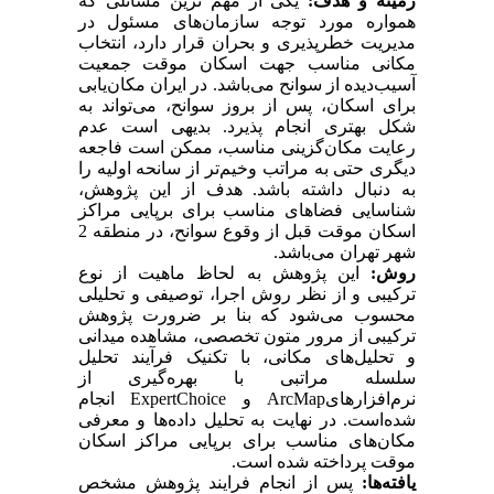
زمینه و هدف:
یکی از مهم ترین مسائلی که
همواره مورد توجه سازمان‌های مسئول در
مدیریت خطرپذیری و بحران قرار دارد، انتخاب
مکانی مناسب جهت اسکان موقت جمعیت
آسیب‌دیده از سوانح می‌باشد. در ایران مکان‌یابی
برای اسکان، پس از بروز سوانح، می‌تواند به
شکل بهتری انجام پذیرد. بدیهی است عدم
رعایت مکان‌گزینی مناسب، ممکن است فاجعه
دیگری حتی به مراتب وخیم
تر از سانحه اولیه را
به دنبال داشته باشد. هدف از این پژوهش،
شناسایی فضاهای مناسب برای برپایی مراکز
اسکان موقت قبل از وقوع سوانح، در منطقه‌ 2
شهر تهران می‌باشد.
روش:
این پژوهش به لحاظ ماهیت از نوع
ترکیبی و از نظر روش اجرا، توصیفی و تحلیلی
محسوب می‌شود که بنا بر ضرورت پژوهش
ترکیبی از مرور متون تخصصی، مشاهده میدانی
و تحلیل‌های مکانی، با تکنیک فرآیند تحلیل
سلسله مراتبی با بهره‌گیری از
نرم‌افزار‌های
ArcMap
و
ExpertChoice
انجام
شده‌است. در نهایت به تحلیل داده‌ها و معرفی
مکان‌های مناسب برای برپایی مراکز اسکان
موقت پرداخته شده است.
یافته‌ها:
پس از انجام فرایند پژوهش مشخص