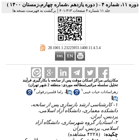
دوره ۱۱، شماره ۴ - ( دوره یازدهم ،شماره چهارم،زمستان ۱۴۰۰ )
|
جلد ۱۱ شماره ۴ صفحات ۴۱۳-۴۰۱
برگشت به فهرست نسخه ها
‎ 20.1001.1.23225955.1400.11.4.5.4
مکان‌یابی مراکز اسکان موقت پس از سانحه با بکارگیری فرآیند
تحلیل سلسله مراتبی(مطالعه موردی: منطقه 2 شهر تهران)
۲
۱
،
زهراسادات حیات غیبی
راما قلمبردزفولی
۱- کارشناسی ارشد بازسازی پس از سانحه،
دانشکده معماری، دانشگاه آزاد اسلامی،
پردیس، ایران.
۲- استادیار گروه شهرسازی، دانشگاه آزاد
اسلامی، پردیس، ایران
چکیده:
(۴۲۲۸ مشاهده)