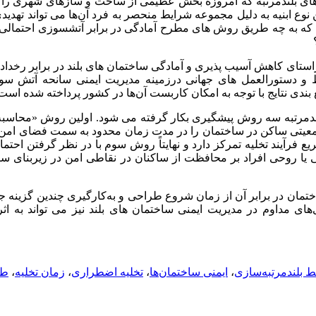
 های بلندمرتبه که امروزه بخش عظیمی از ساخت و سازهای شهری را 
ع ابنیه به دلیل مجموعه شرایط منحصر به فرد آن‌ها می تواند تهدی
ت که به چه طریق روش های مطرح آمادگی در برابر آتش­سوزی احتمالی
استای کاهش آسیب پذیری و آمادگی ساختمان های بلند در برابر رخداد
و دستورالعمل های جهانی درزمینه مدیریت ایمنی سانحه آتش سو
 بندی نتایج با توجه به امکان کاربست آن‌ها در کشور پرداخته شده است
ندمرتبه سه روش پیشگیری بکار گرفته می شود. اولین روش «محاسبه
عیتی ساکن در ساختمان را در مدت زمان محدود به سمت فضای امن 
فرآیند تخلیه تمرکز دارد و نهایتاً روش سوم با در نظر گرفتن احتم
ا روحی افراد بر محافظت از ساکنان در نقاطی امن در زیربنای سا
اختمان در برابر آن از زمان شروع طراحی و به‌کارگیری چندین گزینه ج
‌های مداوم در مدیریت ایمنی ساختمان های بلند نیز می تواند به ا
 بلندمرتبه‌سازی
،
ایمنی ساختمان‌ها
،
تخلیه اضطراری
،
زمان تخلیه
،
طب