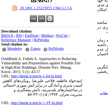
به خود
دی جدی
‎ 20.1001.1.23225955.1394.5.1.5.6
 امکان
 سانحه
زی در
Download citation:
.
BibTeX
|
RIS
|
EndNote
|
Medlars
|
ProCite
|
Reference Manager
|
RefWorks
 زمان
Send citation to:
داشته
Mendeley
Zotero
RefWorks
ال عدم
ختمان
Omidkhah A, Fallahi A. Approaches to Reducing
Vulnerability and Preparedness against Possible Fire
ایگزین
in High-Rise Buildings. Disaster Prev. Manag.
ثربخشی
Know. 2015; 5 (1) :43-57
URL:
http://dpmk.ir/article-1-64-fa.html
امیدخواه عاطفه، فلاحی علیرضا. رویکردهای کاهش
آسیب پذیری و آمادگی در برابر آتش سوزی احتمالی
در ساختمان‌های بلندمرتبه. دانش پیشگیری و
قات
مدیریت بحران. ۱۳۹۴; ۵ (۱) :۴۳-۵۷
URL:
http://dpmk.ir/article-۱-۶۴-fa.html