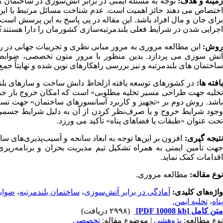
مینه و هدف:
توجه به مسئله ایمنی در برابر آتش‌سوزی در ساختمان
اختصاص می دهند حائز اهمیت است. عدم شناخت مسائل مرتبط با این نو
برای جان و مال افراد باشد. این مقاله در پی پاسخ به این پرسش اس
اجرایی شدن در شرایط فعلی بلندمرتبه‌سازی کشورمان را دارا هستند؟
وش:
این مطالعه مروری به مرور مبانی نظری و تجربیات جهانی در ر
آتش سوزی می پردازد. بدین منظور با مرور متون تخصصی، ضوابط 
ساختمان های بلندمرتبه و نیز بررسی راهکارهای نوین شده و نهایتاً جمع
افته ­ها:
در کشورهای توسعه یافته ازلحاظ دانش ساخت و سازهای بل
تخلیه جهت طراحی مسیر تخلیه مطلوبی» است که امکان خروج بار جم
باشد. روش دوم بر «تجهیز و کاربرد آسانسورهای ساختمان» جهت تسریع 
وجود شرایط خروج و یا صرف‌نظر کردن از آن به دلیل شرایط جسمی ی
تحت عنوان «طبقات یا فضاهای پناه» تأکید می ورزد.
تیجه­ گیری:
افزون بر این‌ها توجه به ابعاد سانحه و آسیب‌پذیری‌های س
جهت تأمین ایمنی به همراه تشکیل تیم مدیریت بحران و برنامه‌ریزی
اقدامات کمک نماید.
نوع مقاله:
مطالعه مروری.
واژه‌های کلیدی:
آمادگی در برابر آتش‌سوزی
،
ساختمان بلندمرتبه
،
ضوابط
پناه
،
تخلیه ایمن.
متن کامل
[PDF 10008 kb]
(۲۹۹۸ دریافت)
نوع مطالعه:
پژوهشي
| موضوع مقاله:
تخصصي