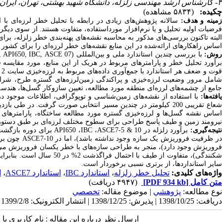
۳- کارشناس ارشد مهندسی زلزله، دانشگاه شهید بهشتی، تهران، ایران
چکیده:
(۵۸۳۴ مشاهده)
مینه و هدف:
سالانه پژوهش‌های زیادی در رابطه با تحلیل خطر لرزه‌ای با ا
فرضیات اولیه تحلیل و یا نرم‌افزار مورداستفاده، متفاوت هستند. از سوی دیگ
البته تاکنون بررسی‌های مذکور به محاسبه نقشه‌های پهنه‌بندی خطر ز‌لزله،‌ بر
اساس راهکارهای ارائه‌شده در این منابع نقشه‌های خطر لرزه‌ای را برای کشور
وش‌:
با بررسی چندین استاندارد ملی و بین‌المللی (
ASCE 07
 API650, IBC,
رآورد تحلیل خطر و پارامترهای مربوط در هریک از این منابع، مورد مقایسه
قو
شامل مرور وضعیت لرزه‌خیزی و پراکندگی زمین‌لرزه‌های گستره طرح، شرایط
جامع از چشمه‌های لرزه‌ای منطقه مورد مطالعه، تعیین سازوکار گسل‌ها، هندس
یافته‌ها:
با استفاده از نقشه‌های زمین‌شناسی و توپوگرافی، اطلاعات موجود 
شعاع تقریبی 200 کیلومتر در چندین مسیر انتخابی صورت گرفت. د
اساس نقشه گسل‌ها و لرزه‌خیزی گستره مورد مطالعه ساختگاه، پارامترهای 
نیرومند زمین و طیف پاسخ طراحی برای سطوح مختلف لرزه‌ای بر طبق دستورا
تیجه‌گیری:
برآورد زلزله در
ASCE7-5 & 10
،
IBC
،
API650
ر ظرفیت فروریزش یک سازه وجود نداشته باشد)، اما در
ASCE7-10
چون برآ
فروریزش وجود دارد)، منجر به طراحی سازه‌های با خطر یکسان فروریزش می‌ش
کنندگی)، متفاوت از طیف با احتمال فراگذشت 2% در 50 سال است. بنابراین استاندارد
سایر استانداردها، از برتری نسبی برخوردار است.
واژه‌های کلیدی:
تحلیل خطر زلزله
،
استاندارد IBC
،
استاندارد ASCE7
،
ا
متن کامل
[PDF 934 kb]
(۴۹۴۷ دریافت)
نوع مطالعه:
پژوهشي
| موضوع مقاله:
تخصصي
دریافت: 1398/10/25 | پذیرش: 1398/12/25 | انتشار الکترونیک: 1399/2/8
ارسال نظر درباره این مقاله : نام کاربری ی