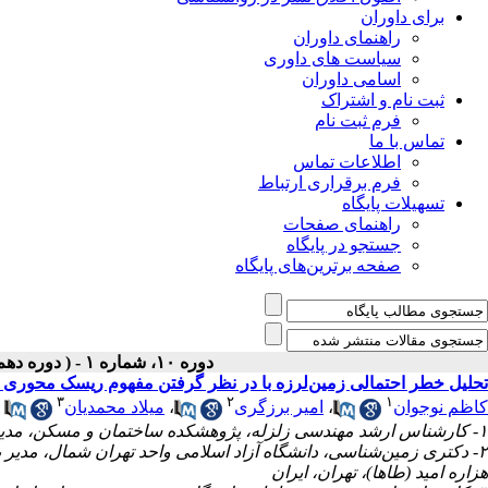
برای داوران
راهنمای داوران
سیاست های داوری
اسامی داوران
ثبت نام و اشتراک
فرم ثبت نام
تماس با ما
اطلاعات تماس
فرم برقراری ارتباط
تسهیلات پایگاه
راهنمای صفحات
جستجو در پایگاه
صفحه برترین‌های پایگاه
دوره ۱۰، شماره ۱ - ( دوره دهم، شماره اول ،بهار ۱۳۹۹ )
تحلیل خطر احتمالی زمین‌لرزه با در نظر گرفتن مفهوم ریسک محوری (مط
۳
۲
۱
کاظم نوجوان
،
امیر برزگری
،
میلاد محمدیان
۱- کارشناس ارشد مهندسی زلزله، پژوهشکده ساختمان و مسکن، مدیرعامل مهندسین مشاور طرح آفرینان هزاره امید (طاها)، تهران، ایران.
۲- دکتری زمین‌شناسی، دانشگاه آزاد اسلامی واحد تهران شمال، مد
هزاره امید (طاها)، تهران، ایران