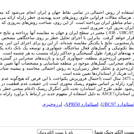
ستفاده از روش احتمالی در تمامی نقاط جهان و ایران انجام می‌شود که معمو
ر، هرساله مقالات فراوانی حاوی روش‌های جدید پهنه‌بندی خطر زلزله ارائه می
ای تمام مناطق ایران نپرداخته است. از این روی، شناخت روش‌های به‌روزی که ب
 ایران به‌روز کرد، ضروری است.
UBC-97,
،
038
) معتبر در سطح ایران و جهان به مقایسه آنها پرداخته و نتایج 
 قرار خواهد گرفت
.
بنابراین با اجرای تحلیل خطر بر روی ساختگاهی مشخص ب
ت و ضعف هر استاندارد با جمع‌آوری داده‌های مربوط به لرزه‌خیزی سایت 2 پارس­جنوبی، نتایج با یکدیگر مقایسه شده‌اند. از این رو برای اجرای این ام
 تکتونیکی و گسل‌های فعال ساختگاه، جمع‌آوری و توسعه یک بانک داده یکپ
ه پهنه‌های لرزه­زا، طول گسیختگی و حداکثر زلزله منتسب به هر چشمه است.
در خصوص لرزه‌خیزی منطقه، جمع‌آوری گردید و بازدیدهای صحرایی در گستره 
ر طی بازدیدهای صحرایی، گسل‌های موجود در منطقه شناسایی و مشخصات آنها تعیین ش
لرزه‌خیزی و تحلیل خطر زمین‌لرزه به روش احتمالی محاسبه و بیشینه شتا
ت هریک از استانداردها تعیین شده است.
برای دوره بازگشت 2475 سال است (احتمال فروریزش یکنواخت با این فرض که هیچ‌گونه عد
ورد زلزله بر اساس مفهوم ریسک محوری است (در حقیقت عدم قطعیت در
ود. طیف طرح این استاندارد تحت تأثیر انتگرال ریسک (ادغام منحنی خطر با
ASCE7
به دلیل استفاده از مفهوم جدید در ارتباط با برآورد زلزله 
ستاندارد UBC97
،
استاندارد API650
،
لرزه‌خیزی
ا پست الکترونیک شما: