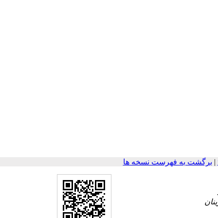
|
برگشت به فهرست نسخه ها
نان