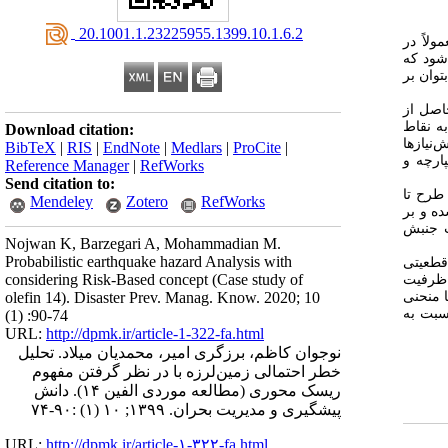
‎ 20.1001.1.23225955.1399.10.1.6.2
لاً در
‌شود که
توان بر
حاصل از
ه نقاط
Download citation:
ر، پیش‌نیازها
BibTeX
|
RIS
|
EndNote
|
Medlars
|
ProCite
|
ارچه و
Reference Manager
|
RefWorks
Send citation to:
طرح تا
Mendeley
Zotero
RefWorks
ده و بر
ب جنبش
Nojwan K, Barzegari A, Mohammadian M.
Probabilistic earthquake hazard Analysis with
م قطعیتی
considering Risk-Based concept (Case study of
 ظرفیت
 منحنی
olefin 14). Disaster Prev. Manag. Know. 2020; 10
نسبت به
(1) :90-74
URL:
http://dpmk.ir/article-1-322-fa.html
نوجوان کاظم، برزگری امیر، محمدیان میلاد. تحلیل
خطر احتمالی زمین‌لرزه با در نظر گرفتن مفهوم
ریسک محوری (مطالعه موردی الفین ۱۴). دانش
پیشگیری و مدیریت بحران. ۱۳۹۹; ۱۰ (۱) :۹۰-۷۴
URL:
http://dpmk.ir/article-۱-۳۲۲-fa.html