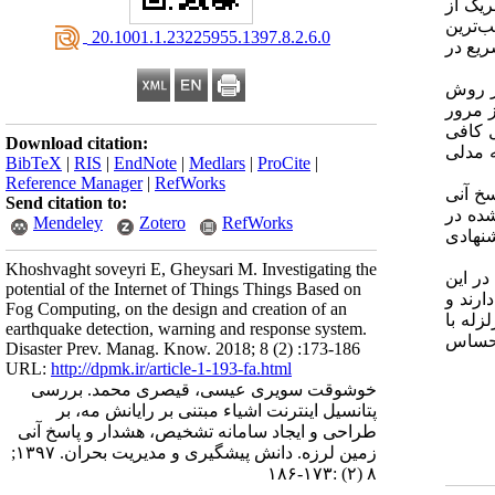
ریک از
‌ترین
‎ 20.1001.1.23225955.1397.8.2.6.0
ریع در
از روش
آمده از مرور
ل کافی
Download citation:
ه مدلی
BibTeX
|
RIS
|
EndNote
|
Medlars
|
ProCite
|
Reference Manager
|
RefWorks
سخ آنی
Send citation to:
شده در
Mendeley
Zotero
RefWorks
نهادی
Khoshvaght soveyri E, Gheysari M. Investigating the
در این
potential of the Internet of Things Things Based on
ارند و
Fog Computing, on the design and creation of an
زله با
earthquake detection, warning and response system.
 احساس
Disaster Prev. Manag. Know. 2018; 8 (2) :173-186
URL:
http://dpmk.ir/article-1-193-fa.html
خوشوقت سویری عیسی، قیصری محمد. بررسی
پتانسیل اینترنت اشیاء مبتنی بر رایانش مه، بر
طراحی و ایجاد سامانه تشخیص، هشدار و پاسخ آنی
زمین لرزه. دانش پیشگیری و مدیریت بحران. ۱۳۹۷;
۸ (۲) :۱۷۳-۱۸۶