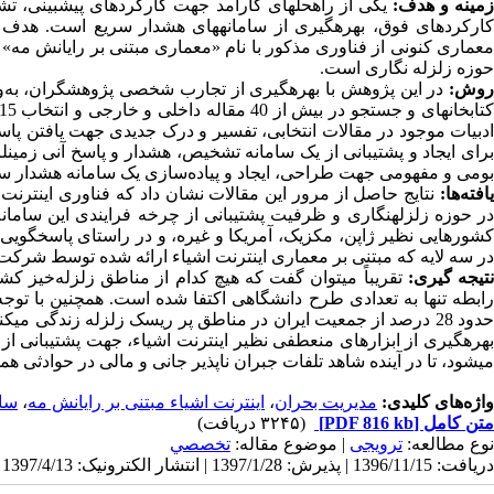
زمینه و هدف:
یکی از راه­حل­های کارامد جهت کارکردهای پیش­بینی، 
کارکردهای فوق، بهره­گیری از سامانه­های هشدار سریع است. هدف ا
معماری کنونی از فناوری مذکور با نام «معماری مبتنی بر رایانش مه» ب
حوزه زلزله نگاری است
.
روش:
در این پژوهش با بهره­گیری از تجارب شخصی پژوهشگران، به‌وا
ادبیات موجود در مقالات انتخابی، تفسیر و درک جدیدی جهت یافتن پاسخ
رای ایجاد و پشتیبانی از یک سامانه تشخیص، هشدار و پاسخ آنی زمین­ل
بومی و مفهومی جهت طراحی، ایجاد و پیاده‌سازی یک سامانه هشدار سر
افته‌ها:
نتایج حاصل از مرور این مقالات
نشان داد که
فناوری اینترنت 
ر حوزه زلزله­نگاری و ظرفیت پشتیبانی از چرخه فرایندی این سامانه
شورهایی نظیر ژاپن، مکزیک، آمریکا و غیره، و در راستای پاسخگویی
در سه لایه که مبتنی بر معماری اینترنت اشیاء ارائه شده توسط شر
تیجه گیری:
تقریباً می­توان گفت که هیچ کدام از مناطق زلزله‌خیز ک
ابطه تنها به تعدادی طرح دانشگاهی اکتفا شده است. همچنین با
توجه 
حدود 28 درصد از جمعیت ایران در مناطق پر ریسک زلزله زندگی می­ک
بهره­گیری از ابزارهای منعطفی نظیر اینترنت اشیاء، جهت پشتیبانی 
می­شود، تا در آینده شاهد تلفات جبران ناپذیر جانی و مالی در حوادثی هم
واژه‌های کلیدی:
مدیریت بحران
،
اینترنت اشیاء مبتنی بر رایانش مه
،
سام
متن کامل
[PDF 816 kb]
(۳۲۴۵ دریافت)
نوع مطالعه:
ترویجی
| موضوع مقاله:
تخصصي
دریافت: 1396/11/15 | پذیرش: 1397/1/28 | انتشار الکترونیک: 1397/4/13