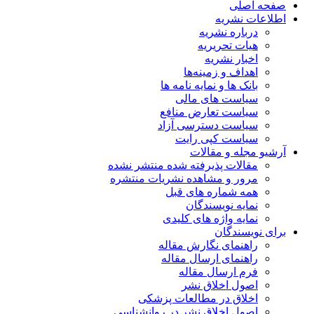
صفحه اصلی
اطلاعات نشریه
درباره نشریه
هیات تحریریه
اخبار نشریه
اهداف و زمینه‌ها
بانک ها و نمایه نامه ها
سیاست های مالی
سیاست تعارض منافع
سیاست دسترسی آزاد
سیاست کپی رایت
آرشیو مجله و مقالات
مقالات پذیرفته شده منتشر نشده
مرور و مشاهده نشریات منتشره
همه شماره های قبل
نمایه نویسندگان
نمایه واژه های کلیدی
برای نویسندگان
راهنمای نگارش مقاله
راهنمای ارسال مقاله
فرم ارسال مقاله
اصول اخلاق نشر
اخلاق در مطالعات پزشکی
اصول اخلاق نشر در روانشناسی