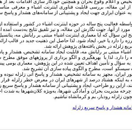
تشخیص و اعلام وقوع بحران و همچنین خودکار سازی اقدامات بعد از ه
ز این مقاله، بررسی قابلیت فناوری اینترنت اشیاء و معرفی مناسب
ه عنوان ابزاری جهت ایجاد و پشتیبانی از سامانه‌های هشدار و پاسخ س
سطه فعالیت پنج ساله در حوزه اینترنت اشیاء در کشور و استفاده 
کتابخانه­ای و جستجو در بیش از 40 مقاله داخلی و خارجی و انتخاب 15 مورد از آنها، جهت نگارش این مقاله، و نیز تلفیق نتایج به‌دست 
 این سؤال که آیا معماری اینترنت اشیاء مبتنی بر رایانش مه، پتانسی
رزه
را دارد یا خیر، ایجاد شود. لذا حاصل این ذهنیت جدید در قالب ارائ
یع زلزله
در بخش یافته‌های پژوهش ارائه شد.
اشیاء مبتنی بر رایانش مه، قابلیت ایجاد سامانه تشخیص، هشدار و پا
 را دارد.
لذا با بهره­گیری و الگو برداری از پروژه­های موفق مطرح 
 به سؤال و تأمین اهداف تعیین شده در این پژوهش،
معماری بومی پیش
کت سیسکو است، مطرح و الگوی پیاده سازی آن تشریح شد.
شور ایران، مجهز به سامانه تشخیص، هشدار و پاسخ آنی زلزله نبوده و 
به اینکه هشتاد درصد از شهرهای ایران در معرض خطر زلزله قرار د
نند، ازاین رو طراحی، ایجاد و پشتیبانی از سامانه هشدار و پاسخ سریع زل
از چرخه مدیریت بحران و آمادگی شهرها، به‌ویژه کلان‌شهرها به شدت
چون زلزله رودبار، بم و کرمانشاه نباشیم.
انه هشدار و پاسخ سریع زلزله