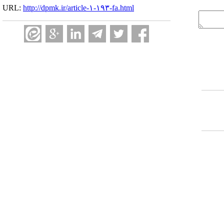
URL:
http://dpmk.ir/article-۱-۱۹۳-fa.html