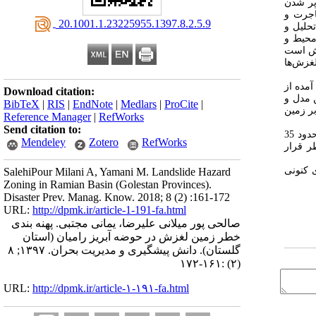
پر شدن
اجرت و
‎ 20.1001.1.23225955.1397.8.2.5.9
حلیل و
محیط و
ش
است
غزش‌ها
مده از
Download citation:
ن مدل و
BibTeX
|
RIS
|
EndNote
|
Medlars
|
ProCite
|
ر زمین
Reference Manager
|
RefWorks
Send citation to:
: بعد از تجزیه و تحلیل پارامترها با استفاده از ارزش وزن دهی شده، نقشه پهنه بندی خطر زمین لغزش در این حوضه و در 5 طبقه ترسیم گردید. در حدود 35
Mendeley
Zotero
RefWorks
ر قرار
 کنونی
SalehiPour Milani A, Yamani M. Landslide Hazard
Zoning in Ramian Basin (Golestan Provinces).
Disaster Prev. Manag. Know. 2018; 8 (2) :161-172
URL:
http://dpmk.ir/article-1-191-fa.html
صالحی پور میلانی علیرضا، یمانی مجتبی. پهنه بندی
خطر زمین لغزش در حوضه آبریز رامیان (استان
گلستان). دانش پیشگیری و مدیریت بحران. ۱۳۹۷; ۸
(۲) :۱۶۱-۱۷۲
URL:
http://dpmk.ir/article-۱-۱۹۱-fa.html