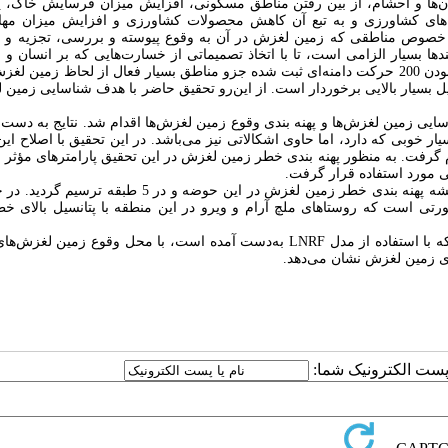
سان‌ها و احشام، از بین رفتن مناطق مسکونی، افزایش میزان فرسایش خاک، 
ین‌های کشاورزی و به تبع آن کاهش محصولات کشاورزی و افزایش میزان مه
 در خصوص مناطقی که زمین لغزش در آن به وقوع پیوسته و بررسی
،
تجزیه و ت
ا بسیار الزامی است، تا با اتخاذ تصمیماتی از خسارت‌هایی که بر انسان و 
 حرکت
دامنه‌ای
ثبت شده جزو مناطق بسیار فعال از لحاظ زمین لغز
است. از این‌رو تحقیق حاضر با هدف شناسایی زمین ل
سایی زمین لغزش‌ها و
پهنه بندی وقوع زمین لغزش‌ها اقدام شد. نتا
یج به دست آ
ر خوبی که دارد، اما حاوی اشکالاتی نیز می‌باشد. در این تحقیق با اصلاح ای
گرفت. به منظور پهنه بندی خطر زمین لغزش در این تحقیق پارامترهای مؤثر ب
مورد استفاده قرار گرفت.
رتی است که روستاهای ملچ آرام و ویرو در این منطقه با پتانسیل بالای خط
ه با استفاده از مدل
LNRF
به‌دست آمده است، با محل وقوع زمین لغزش‌های
ی زمین لغزش نشان می‌دهد.
ا پست الکترونیک شما: