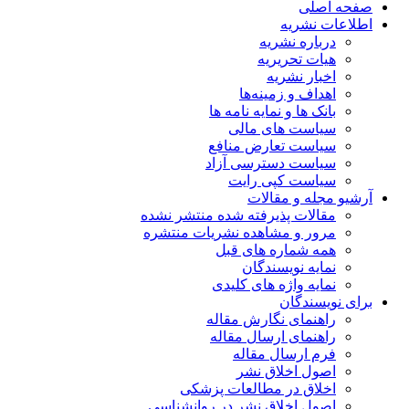
صفحه اصلی
اطلاعات نشریه
درباره نشریه
هیات تحریریه
اخبار نشریه
اهداف و زمینه‌ها
بانک ها و نمایه نامه ها
سیاست های مالی
سیاست تعارض منافع
سیاست دسترسی آزاد
سیاست کپی رایت
آرشیو مجله و مقالات
مقالات پذیرفته شده منتشر نشده
مرور و مشاهده نشریات منتشره
همه شماره های قبل
نمایه نویسندگان
نمایه واژه های کلیدی
برای نویسندگان
راهنمای نگارش مقاله
راهنمای ارسال مقاله
فرم ارسال مقاله
اصول اخلاق نشر
اخلاق در مطالعات پزشکی
اصول اخلاق نشر در روانشناسی