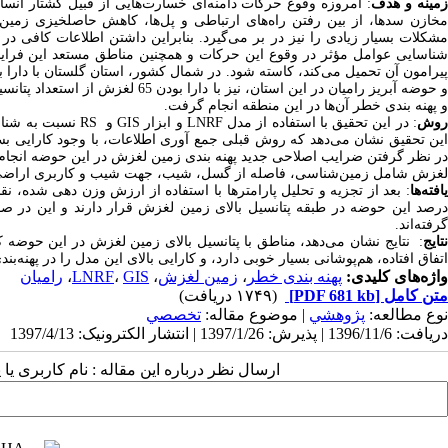
مینه و هدف
:
امروزه وقوع حرکات دامنه‌ای خسارت‌هایی از قبیل کشتار ان
مخازن سدها، از بین رفتن راه‌های ارتباطی و پل‌ها، کاهش حاصلخیزی زم
شکلات بسیار زیادی را نیز در بر می‌گیرد. بنابراین داشتن اطلاعات کافی
شناسایی عوامل مؤثر در وقوع این حرکات و همچنین مناطق مستعد این فراینده
یرامون آن تحمیل می‌کند، کاسته شود. در شمال کشور، استان گلستان با دارا بودن 200
حوضه آبریز
رامیان در این استان، نیز با دارا بودن 65 لغزش از استعداد پتانسیل بسیار بالایی برخوردار
و پهنه بندی خطر آن‌ها در این منطقه انجام گرفت.
وش
: در این تحقیق با استفاده از مدل
LNRF
و ابزار
GIS
و
RS
نسبت
به شنا
این تحقیق نشان می‌دهد که روش قبلی جمع آوری اطلاعات، با وجود کارایی بسیا
در نظر گرفتن ضرایب اصلاحی جدید پهنه بندی زمین لغزش در این حوضه انجام 
لغزش شامل زمین‌شناسی، فاصله از گسل، شیب، جهت شیب و کاربری اراضی 
افته‌ها
درصد این حوضه در طبقه پتانسیل بالای زمین لغزش قرار دارند و این در صو
گرفته‌اند.
تایج
: نتایج نشان می
دهد، مناطق با پتانسیل بالای زمین لغزش در این حوضه ک
اتفاق افتاده، هم
پوشانی بسیار خوبی دارد، و کارایی بالای این مدل را در پهنه
بند
واژه‌های کلیدی:
پهنه بندی خطر
،
زمین لغزش
،
GIS
،
LNRF
،
رامیان
متن کامل
[PDF 681 kb]
(۱۷۴۹ دریافت)
نوع مطالعه:
پژوهشي
| موضوع مقاله:
تخصصي
دریافت: 1396/11/6 | پذیرش: 1397/1/26 | انتشار الکترونیک: 1397/4/13
ارسال نظر درباره این مقاله : نام کاربری ی