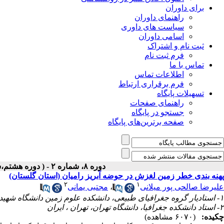
برای داوران
راهنمای داوران
سیاست های داوری
اسامی داوران
ثبت نام و اشتراک
فرم ثبت نام
تماس با ما
اطلاعات تماس
فرم برقراری ارتباط
تسهیلات پایگاه
راهنمای صفحات
جستجو در پایگاه
صفحه برترین‌های پایگاه
دوره ۸، شماره ۲ - ( دوره هشتم،شماره دوم،تابستان ۱۳۹۷ )
پهنه بندی خطر زمین لغزش در حوضه آبریز رامیان (استان گلستان)
۲
۱
علیرضا صالحی پور میلانی
،
مجتبی یمانی
۱- استادیار گروه جغرافیای طبیعی، دانشکده علوم زمین دانشگاه شهید بهشتی، تهران ، ایران
۲- استاد دانشکده جغرافیا، دانشگاه تهران، تهران ، ایران
چکیده:
(۶۰۷۰ مشاهده)