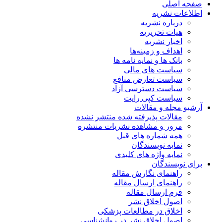
صفحه اصلی
اطلاعات نشریه
درباره نشریه
هیات تحریریه
اخبار نشریه
اهداف و زمینه‌ها
بانک ها و نمایه نامه ها
سیاست های مالی
سیاست تعارض منافع
سیاست دسترسی آزاد
سیاست کپی رایت
آرشیو مجله و مقالات
مقالات پذیرفته شده منتشر نشده
مرور و مشاهده نشریات منتشره
همه شماره های قبل
نمایه نویسندگان
نمایه واژه های کلیدی
برای نویسندگان
راهنمای نگارش مقاله
راهنمای ارسال مقاله
فرم ارسال مقاله
اصول اخلاق نشر
اخلاق در مطالعات پزشکی
اصول اخلاق نشر در روانشناسی