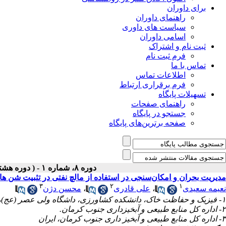
برای داوران
راهنمای داوران
سیاست های داوری
اسامی داوران
ثبت نام و اشتراک
فرم ثبت نام
تماس با ما
اطلاعات تماس
فرم برقراری ارتباط
تسهیلات پایگاه
راهنمای صفحات
جستجو در پایگاه
صفحه برترین‌های پایگاه
دوره ۸، شماره ۱ - ( دوره هشتم،شماره اول ،بهار ۱۳۹۷ )
مدیریت بحران و امکان‌سنجی در استفاده از مالچ نفتی در تثبیت شن ه
۳
۲
۱
نعیمه سعیدی
،
علی قادری
،
محسن دژن
۱- فیزیک و حفاظت خاک، دانشکده کشاورزی، داشگاه ولی عصر (عج)، رفسنجان، ایران
۲- ‎اداره کل منابع طبیعی و آبخیزداری جنوب کرمان.
۳- اداره کل منابع طبیعی و آبخیز داری جنوب کرمان، ایران