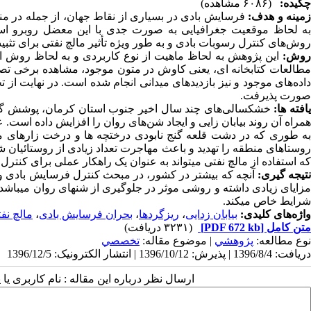
چکیده:
(۶۰۸۶ مشاهده)
مینه و هدف:
فرسایش بادی در بسیاری از نقاط جهان، از جمله در منا
ه لحاظ موقعیت جغرافیایی به صورت جدی با این معضل روبرو ا
روش‌های کنترل رسوبات بادی و به طور ویژه تأثیر مالچ نفتی برای تثبی
روش:
این پژوهش به لحاظ ماهیت از نوع کاربردی و به لحاظ روش ا
مطالعات کتابخانه­ ای، یعنی کاوش در متون موجود، مشاهده برخی تصاو
اده‌های موجود و نیز بازدیدهای میدانی انجام شده است. در
نهایت از 
صورت پذیرفت.
افته ­ها:
خشکسالی‌­های چند سال اخیر جنوب استان کرمان، پوشش گیاهی
همراه آن روند بیابان­ زایی و ایجاد شن‌های روان را افزایش داده است
ه­ طوری­ که در
دشت قلعه ‌گنج
نابودی درختچه­ ها و درخت­ زارهای م
روستاهای منطقه را تهدید و باعث مهاجرت تعداد زیادی از روستائیان
که استفاده از مالچ نفتی می­تواند به عنوان یک راهکار عملی برای کنت
تیجه گیری:
آن­چه که بیشتر در کشور، در مبحث کنترل فرسایش بادی و ج
مزایای زیادی داشته و روشی موثر در جلوگیری از شن­های روان می­باشد.
شرایط خاص می­کند.
واژه‌های کلیدی:
بیابان زدایی
،
ریزگردها
،
بحران فرسایش بادی
،
مالچ نف
متن کامل
[PDF 672 kb]
(۳۲۳۱ دریافت)
نوع مطالعه:
پژوهشي
| موضوع مقاله:
تخصصي
دریافت: 1396/8/4 | پذیرش: 1396/10/12 | انتشار الکترونیک: 1396/12/5
ارسال نظر درباره این مقاله : نام کاربری ی