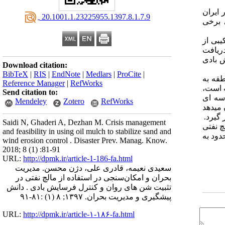
 ایران
‎ 20.1001.1.23225955.1397.8.1.7.9
 برخی
بی از
دریافت
ش بادی
Download citation:
BibTeX
|
RIS
|
EndNote
|
Medlars
|
ProCite
|
طقه به
Reference Manager
|
RefWorks
ه است،
Send citation to:
سه­ ای
Mendeley
Zotero
RefWorks
می­دهد
 گیرد.
Saidi N, Ghaderi A, Dezhan M. Crisis management
چ نفتی
and feasibility in using oil mulch to stabilize sand and
دود به
wind erosion control . Disaster Prev. Manag. Know.
2018; 8 (1) :81-91
URL:
http://dpmk.ir/article-1-186-fa.html
سعیدی نعیمه، قادری علی، دژن محسن. مدیریت
بحران و امکان‌سنجی در استفاده از مالچ نفتی در
تثبیت شن های روان و کنترل فرسایش بادی . دانش
پیشگیری و مدیریت بحران. ۱۳۹۷; ۸ (۱) :۸۱-۹۱
URL:
http://dpmk.ir/article-۱-۱۸۶-fa.html