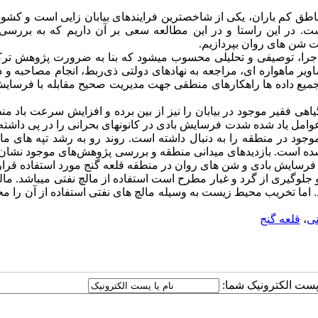
طق کم باران، یکی از شاخص­ترین فرایندهای بیابان­ زایی است و کشور
ست
.
در این راستا و در این مطالعه سعی بر آن داریم که به بررسی
ت شن­ های روان بپردازیم.
جرا، توصیفی و تحلیلی محسوب می­شود که بنا به ضرورت پژوهش ترکی
یر ماهواره­ ای، مراجعه به نهادهای دولتی ذی‌ربط، انجام مصاحبه و 
تجمیع داده­ ها راهکارهای منطقی جهت مدیریت صحیح مقابله با فرسای
 فقیر موجود در بیابان را نیز از بین برده و افزایش سرعت باد من
. عوامل یاد شده شدت فرسایش بادی در کانون­های بحرانی را در پی داشت
وجود در منطقه را به دنبال داشته است. روند رو به رشد تپه­ های ما
 شده است. بازدیدهای میدانی منطقه و بررسی پژوهش‌های موجود نشان 
رل فرسایش بادی و شن­ های روان در منطقه قلعه گنج مورد استفاده قرار
لوگیری از گرد و غبار مطرح است استفاده از مالچ نفتی می­باشد. مال
 اما تخریب محیط زیست به وسیله مالچ ­های نفتی استفاده از آن را مح
تی
،
قلعه گنج
ا پست الکترونیک شما: