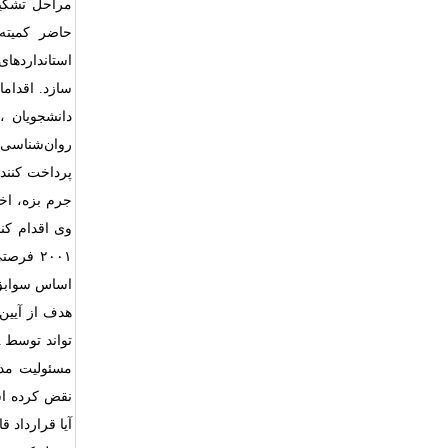
مراحل تشکیل
حاضر کمیته
استانداردها
سازد. اقداما
دانشجویان 
روان‌شناسی، 
پرداخت کنند
جرم بزه، اخر
وی اقدام کن
۲۰۰۱ فر
اساس سوابق
هدف از
آیین
تواند توسط
A
مسئولیت مد
نقض کرده اس
آیا قرارداد 