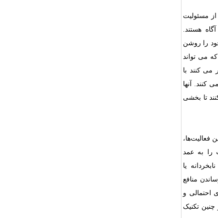
 از مسئولیت
اه هستند.
خود را روشن
که می تواند
 می کنند با
 کنند. آنها
نند تا بخشی
 فعالیت‌ها،
 را به عمد
بخردانه یا
اندن منافع
 احتمالی و
 چنین تکنیک