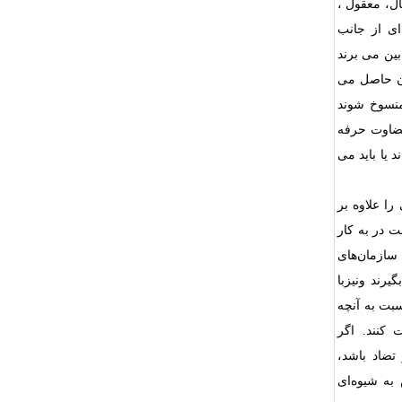
ال، معقول ،
) اجازه قضاوت حرفه ای از جانب
، از بین می برند
ان حاصل می
منسوخ شوند
 قضاوت حرفه
 یا باید می
را علاوه بر
 در به کار
 سازمان‌های
یرند ونیزبا
سبت به آنچه
 کنند. اگر
تضاد باشد،
 به شیوه‌ای