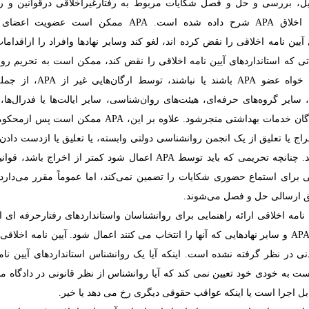
، بررسی و حل و فصل شکایات مربوط به رفتارغیراخلاقی درقوانین و رو
 اخلاق
APA
شرح داده شده است.
APA
ممکن است عضویت اعضای خ
ی
آیین نامه
اخلاقی را نقض کرده اند، لغو کند وسایر نهادها وافراد را ازاقدام
تی که استانداردهای
آیین نامه
اخلاقی را نقض کند، ممکن است به تحریم روان
، خواه عضو
APA
باشند یا نباشند، توسط ارگان‌هایی غیر از
APA
، از جمله
سایر گروه‌های حرفه‌ای، هیئت‌های روان‌شناسی، سایر ایالت‌ها یا فدرال‌ها،
گان خدمات بهداشتی منجرشود. علاوه بر این،
APA
ممکن است پس ازمحکومی
اج یا تعلیق از یک انجمن روانشناسی دولتی وابسته، یا تعلیق یا ازدست دادن
د. چنانچه تحریمی که باید توسط
APA
اعمال شود کمتر از اخراج باشد، قوانی
صتی برای استماع حضوری شکایات را تضمین نمی‌کند، اما عموماً مقرر می‌دار
 ارسالی حل و فصل می‌شوند.
 نامه
اخلاقی ارائه راهنمایی برای روانشناسان واستانداردهای رفتارحرفه ای
AP
و سایر نهادهایی که آنها را انتخاب می کنند اعمال شود.
آیین نامه
اخلاقی 
نی در نظر گرفته نشده است.
اینکه آیا یک روانشناس استانداردهای آیین نام
ت به خودی خود تعیین نمی کند که آیا روانشناس از نظر قانونی در دادگاه 
قابل اجرا است یا اینکه عواقب حقوقی دیگری رخ می دهد یا خیر.