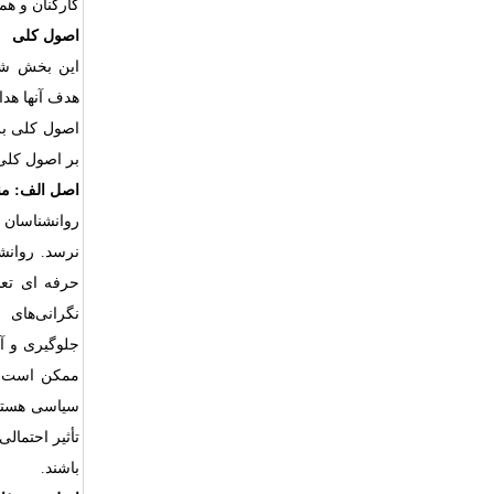
کارکنان و هم
اصول کلی
این بخش شام
هدف آنها هدا
اصول کلی برخ
بر اصول کلی 
اصل الف: من
روانشناسان ت
نرسد. روانش
حرفه ای تعا
نگرانی‌های ر
جلوگیری و آن
ممکن است بر
سیاسی هستند
تأثیر احتمال
باشند.