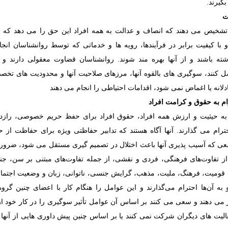
بگیرند.
ت
تشخیص می دهند که انصاف و عدالت به همه افراد این حق را می دهد که 
 با کیفیت برابر در فرآیندها، رویه ها و خدماتی که توسط روانشناسان انج
ه باشند و از آنها بهره مند شوند. روانشناسان قضاوت معقولی دارند و 
ل کنند، سوگیری های بالقوه آنها، مرزهای صلاحیت آنها و محدودیت های تخصص
ادلانه یا اغماض نمی شود،
اقدامات احتیاطی را انجام می دهند
ام به حقوق و کرامت افراد
به حیثیت و ارزش همه افراد، حقوق افراد برای حفظ حریم خصوصی، رازدا
ام می گذارند. آنها آگاه هستند که تدابیر حفاظتی ویژه برای حفاظت از ح
امعی که آسیب پذیری آنها باعث اختلال در تصمیم گیری مستقل می شود، ضرور
از تفاوت‌های فرهنگی، فردی و نقشی، از جمله تفاوت‌های مبتنی بر سن، ج
 قومیت، فرهنگ، ملیت، مذهب، گرایش جنسی، ناتوانی، زبان و وضعیت اجتما
 به آن‌ها احترام می‌گذارند و این عوامل را هنگام کار با اعضای چنین گرو
می دهند و سعی می کنند بر اساس آن عوامل تأثیر سوگیری را در کار خود از 
فعالیت های دیگران شرکت نمی کنند یا بر اساس چنین پیش داوری هایی از آنه