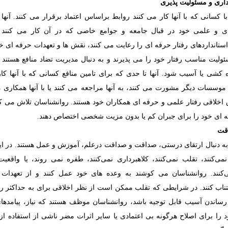
اری و مسئولیت پذیری
ا کسانی که با آنها کار می کنند روابط براساس اعتماد برقرار می کنند. آنها
ی و علمی خود در قبال جامعه و جوامع خاصی که در آن کار می کنند آگ
ستانداردهای رفتار حرفه ای را رعایت می کنند، نقش ها و تعهدات حرفه ای 
ولیت مناسب رفتار خود را می پذیرند و به دنبال مدیریت تضاد منافع هستند 
ه کشی یا آسیب شود.
آنها تا حدی که برای تامین منافع کسانی که با آنها کار
سسات دیگر مشورت می کنند، به آنها مراجعه می کنند یا با آنها همکاری می
 اخلاقی رفتار علمی و حرفه ای همکاران خود هستند. روانشناسان تلاش می ک
ه ای خود را برای جبران کم یا بدون مزیت شخصی اختصاص دهند.
قت
ه دنبال ارتقای درستی، صداقت و صداقت درعلم، آموزش و عمل هستند. در این
می‌کنند، تقلب نمی‌کنند، کلاهبرداری نمی‌کنند، طفره نمی روند، یا واقعیت
نند.
روانشناسان می کوشند به وعده های خود عمل کنند و از تعهدات نا
اب کنند. در شرایطی که تقلب ممکن است از نظر اخلاقی برای به حداکثر رس
رساندن آسیب قابل توجیه باشد، روانشناسان موظف هستند که نیاز، پیامدهای
را برای اصلاح هرگونه بی اعتمادی یا سایر اثرات مضر ناشی از استفاده از