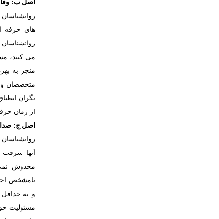
اصل ب: وفاد
روانشناسان ب
های حرفه ا
روانشناسان ا
می کنند، مسئ
منجر به بهر
متخصصان و مو
نگران انطباق
از زمان حرف
اصل ج: صدا
روانشناسان ب
آنها سرقت ن
مخدوش نمی‌ک
نامشخص اجتن
و به حداقل 
مسئولیت خود 