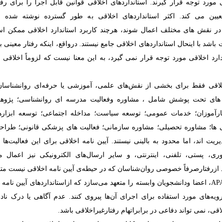
 مورد توجه قرار گیرند. استانداردهای اخلاقی قوانین قابل اجرا را برای رفت
یین می کند. اکثر استانداردهای اخلاقی به طور گسترده نوشته شده ان
در نقش های مختلف اعمال شوند، هرچند کاربرد استاندارد اخلاقی ممکن ا
 باشد با اینحال استانداردهای اخلاقی جامع نیستند. درواقع، اینکه رفتار معینی
رد اخلاقی مورد توجه قرار نمی گیرد، به این معنا نیست که لزوماً اخلاقی ی
خلاقی فقط برای بخشی از نقش‌های علمی، آموزشی یا حرفه‌ای روانشناسا
های تحت پوشش شامل ، مشاوره وفعالیت مدرسه ای روانشناسی؛ پژوه
رآموزان؛ خدمات عمومی؛ توسعه سیاست؛ مداخله اجتماعی؛ توسعه ابزارها
بی ها؛ مشاوره تحصیلی؛ مشاوره سازمانی؛ فعالیت های پزشکی قانونی؛ طراحی
یریت اند، اما محدود به بالینی نیستند.
آیین نامه
اخلاقی برای این فعالیت‌ها د
، پستی، تلفنی، اینترنتی، و سایر ارسال‌های الکترونیکی نیز اعمال م
ید ازرفتارصرفاً خصوصی روان‌شناسان که در حیطه‌ی
آیین نامه
اخلاقی نیست متم
AP
، اعضا ودانشجویان وابسته را متعهد می‌سازد که ازاستانداردهای
آیین نامه
ویه‌های مورد استفاده برای اجرای آن‌ها پیروی کنند. عدم آگاهی یا درک ن
اقی، نمی تواند دفاعی در برابراتهام رفتارغیراخلاقی باشد.