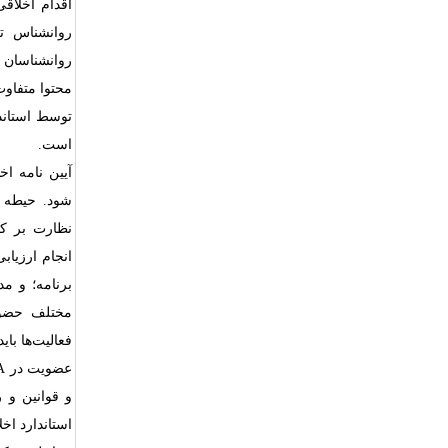
اقدام اخلاقی
روانشناس تع
روانشناسان 
محتوا متفاوت
توسط استاندا
است.
آیین نامه ا
شود. حیطه 
نظارت بر کا
انجام ارزیا
برنامه؛ و مد
مختلف حضوری
فعالیت‌ها با
عضویت در
A
و قوانین و ر
استاندارد اخل