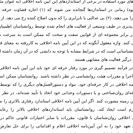
های مورد استفاده در برخی از استانداردهای این آیین نامه اخلاقی (به عنوان مث
مناسب، بالقوه) زمانی در استانداردها گنجانده می شوند که (۱
روانشناسان را می دهند، (۲) بی عدالتی یا نابرابری را که بدون اصلاح کننده رخ می دهد
ربردپذیری در طیف وسیعی از فعالیت های انجام شده توسط روانشناسان اطمین
، یا (۴) در برابر مجموعه ای از قوانین سفت و سخت که ممکن است به سرعت 
کنند.
واژه معقول آنگونه که در این آیین نامه اخلاقی به کاررفته به معنای
شناسانی است که در شرایط مشابه با توجه به دانشی که در آن زمان داشته اند
 درگیر فعالیت های مشابهی هستند.
ر فرآیند تصمیم گیری در مورد رفتار حرفه ای خود باید این آیین نامه اخلاقی 
 اجرا و مقررات هیئت روانشناسی در نظر داشته باشند. روانشناسان ممکن است
مه اخلاقی در کار حرفه‌ای خود، مواد و دستورالعمل‌های دیگری را که توسط
ای روان‌شناختی و یا دستورات وجدانی خود اتخاذ یا تأیید شده‌اند، در نظر بگ
ن زمینه مشورت کنند. اگر این آیین نامه اخلاقی استاندارد رفتاری بالاتری را ن
زم است ایجاد کند، روانشناسان باید استانداردهای اخلاقی بالاتر را رعایت
 اخلاقی روان‌شناسان با قانون، مقررات یا سایر اختیارات قانونی حاکم در 
تعهد خود را به این آیین‌نامه اخلاقی اعلام و اقداماتی را برای حل تعارض