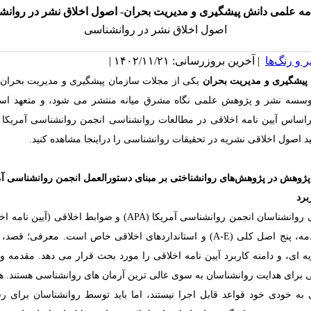
مه علمی دانش پیشگیری و مدیریت بحران- اصول اخلاق نشر در روانش
اصول اخلاق نشر در روانشناسی
 و رنگ‌ها
| آخرین بروزرسانی: ۱۴۰۲/۱۱/۲۱ |
پیشگیری و مدیریت بحران
یکی از مجلات سازمان پیشگیری و مدیریت بحران 
سسه نشر و پژوهش علمی نگاه ‌مشرق ‌میانه
منتشر
می شود، و متعهد است
راساس
آیین نامه
اخلاقی در مطالعات روانشناسی انجمن روانشناسی آمریکا به
د اصول اخلاقی نشریه در تحقیقات روانشناسی را دراینجا مشاهده کنید.
پژوهش در پژوهش‌های روانشناختی بر مبنای دستورالعمل انجمن روانشناسی آم
برد
 روانشناسان انجمن روانشناسی آمریکا (
(APA
و ضوابط
اخلاقی (
آیین نامه
اخ
ه، پنج اصل کلی (
A-E
) و استانداردهای اخلاقی خاص است. معرفی؛ قصد، 
 ای، و دامنه کاربرد
آیین نامه
اخلاقی را مورد بحث قرار می دهد. مقدمه و
ی برای هدایت روانشناسان به سوی عالی ترین آرمان های روانشناسی هستند. ه
به خودی خود قواعد قابل اجرا نیستند، اما باید توسط روانشناسان برای ر