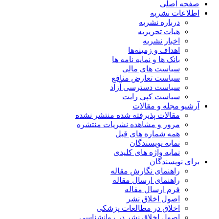
صفحه اصلی
اطلاعات نشریه
درباره نشریه
هیات تحریریه
اخبار نشریه
اهداف و زمینه‌ها
بانک ها و نمایه نامه ها
سیاست های مالی
سیاست تعارض منافع
سیاست دسترسی آزاد
سیاست کپی رایت
آرشیو مجله و مقالات
مقالات پذیرفته شده منتشر نشده
مرور و مشاهده نشریات منتشره
همه شماره های قبل
نمایه نویسندگان
نمایه واژه های کلیدی
برای نویسندگان
راهنمای نگارش مقاله
راهنمای ارسال مقاله
فرم ارسال مقاله
اصول اخلاق نشر
اخلاق در مطالعات پزشکی
اصول اخلاق نشر در روانشناسی