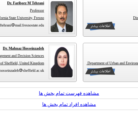
Dr. Fariborz M Tehrani
Professor
ornia State University, Fresno.
ftehrani
mail.fresnostate.edu
Dr. Mahnaz Hosseinzadeh
agement and Decision Sciences
of Sheffield, United Kingdom.
Department of Urban and Environme
hosseinzadeh
sheffield.ac.uk
مشاهده فهرست تمام بخش ها
مشاهده افراد تمام بخش ها