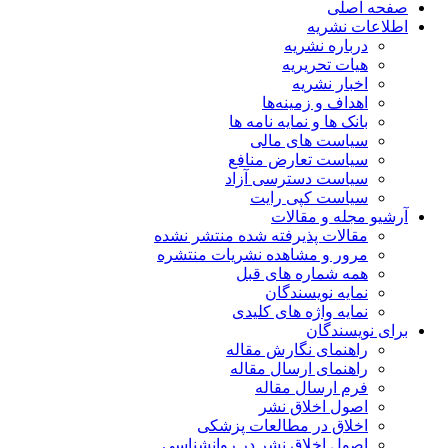
صفحه اصلی
اطلاعات نشریه
درباره نشریه
هیات تحریریه
اخبار نشریه
اهداف و زمینه‌ها
بانک ها و نمایه نامه ها
سیاست های مالی
سیاست تعارض منافع
سیاست دسترسی آزاد
سیاست کپی رایت
آرشیو مجله و مقالات
مقالات پذیرفته شده منتشر نشده
مرور و مشاهده نشریات منتشره
همه شماره های قبل
نمایه نویسندگان
نمایه واژه های کلیدی
برای نویسندگان
راهنمای نگارش مقاله
راهنمای ارسال مقاله
فرم ارسال مقاله
اصول اخلاق نشر
اخلاق در مطالعات پزشکی
اصول اخلاق نشر در روانشناسی