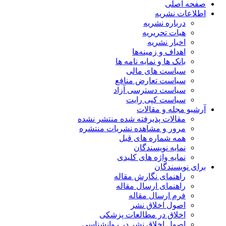
صفحه اصلی
اطلاعات نشریه
درباره نشریه
هیات تحریریه
اخبار نشریه
اهداف و زمینه‌ها
بانک ها و نمایه نامه ها
سیاست های مالی
سیاست تعارض منافع
سیاست دسترسی آزاد
سیاست کپی رایت
آرشیو مجله و مقالات
مقالات پذیرفته شده منتشر نشده
مرور و مشاهده نشریات منتشره
همه شماره های قبل
نمایه نویسندگان
نمایه واژه های کلیدی
برای نویسندگان
راهنمای نگارش مقاله
راهنمای ارسال مقاله
فرم ارسال مقاله
اصول اخلاق نشر
اخلاق در مطالعات پزشکی
اصول اخلاق نشر در روانشناسی