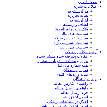
صفحه اصلی
اطلاعات نشریه
درباره نشریه
هیات تحریریه
اخبار نشریه
اهداف و زمینه‌ها
بانک ها و نمایه نامه ها
سیاست های مالی
سیاست تعارض منافع
سیاست دسترسی آزاد
سیاست کپی رایت
آرشیو مجله و مقالات
مقالات پذیرفته شده منتشر نشده
مرور و مشاهده نشریات منتشره
همه شماره های قبل
نمایه نویسندگان
نمایه واژه های کلیدی
برای نویسندگان
راهنمای نگارش مقاله
راهنمای ارسال مقاله
فرم ارسال مقاله
اصول اخلاق نشر
اخلاق در مطالعات پزشکی
اصول اخلاق نشر در روانشناسی