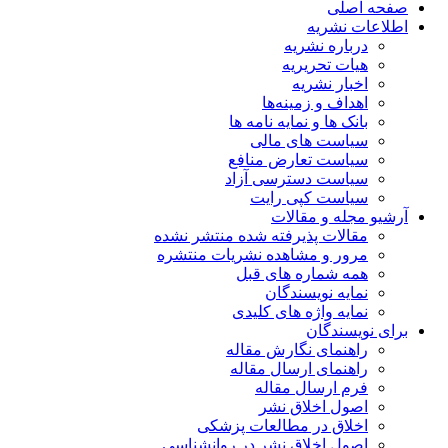
صفحه اصلی
اطلاعات نشریه
درباره نشریه
هیات تحریریه
اخبار نشریه
اهداف و زمینه‌ها
بانک ها و نمایه نامه ها
سیاست های مالی
سیاست تعارض منافع
سیاست دسترسی آزاد
سیاست کپی رایت
آرشیو مجله و مقالات
مقالات پذیرفته شده منتشر نشده
مرور و مشاهده نشریات منتشره
همه شماره های قبل
نمایه نویسندگان
نمایه واژه های کلیدی
برای نویسندگان
راهنمای نگارش مقاله
راهنمای ارسال مقاله
فرم ارسال مقاله
اصول اخلاق نشر
اخلاق در مطالعات پزشکی
اصول اخلاق نشر در روانشناسی