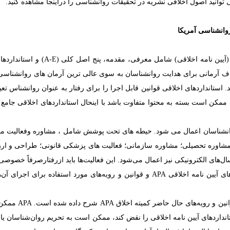
توانید اصول اخلاقی نشریه در تحقیقات روانشناسی را دراینجا مشاهده کنید.
وانشناسی آمریکا
(
آیین نامه
اخلاقی) شامل معرفی، مقدمه، پنج اصل کلی (
A-E
) و استاندارد
ف آرمانی برای هدایت روانشناسان به سوی عالی ترین آرمان های روانشناسی ه
استانداردهای اخلاقی قوانین قابل اجرا را برای رفتار به عنوان روانشناس تعی
مکن است بسته به محتوا متفاوت باشد با اینحال استانداردهای اخلاقی جامع ن
روانشناسان اعمال می شود. حیطه های تحت پوشش شامل ، مشاوره وفعالیت م
مشاوره تحصیلی؛ مشاوره سازمانی؛ فعالیت های پزشکی قانونی؛ طراحی و ارزیابی
سال‌های الکترونیکی نیز اعمال می‌شود. این فعالیت‌ها باید ازرفتارصرفاً خصو
های
آیین نامه
اخلاقی
APA
و قوانین و رویه‌های مورد استفاده برای اجرای آن‌ه
ن و رویه‌های حال حاضر کمیته اخلاق
APA
شرح داده شده است.
APA
ممکن 
تانداردهای
آیین نامه
اخلاقی را نقض کند، ممکن است به تحریم روان‌شناسان یا