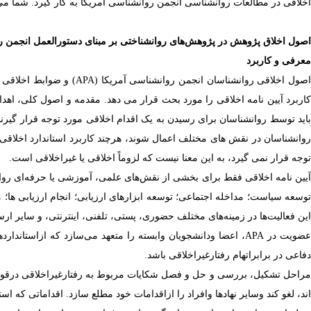
اخلاقی در مطالعات روانشناسی انجمن روانشناسی آمریکا به کار گیرد. شما می 
اصول اخلاق پژوهش در پژوهش‌های روانشناختی بر مبنای دستورالعمل انجمن ر
معرفی و کاربرد
اصول اخلاقی روانشناسان انجمن روانشناسی آمریکا (
(APA
و ضوابط
اخلاقی 
اربرد
آیین نامه
اخلاقی را مورد بحث قرار می دهد. مقدمه و اصول کلی، اهدا
باید توسط روانشناسان برای رسیدن به یک اقدام اخلاقی مورد توجه قرار گیرند. 
روانشناسان در نقش های مختلف اعمال شوند، هرچند کاربرد استاندارد اخلاقی م
توجه قرار نمی گیرد، به این معنا نیست که لزوماً اخلاقی یا غیراخلاقی است.
آیین نامه اخلاقی فقط برای بخشی از نقش‌های علمی، آموزشی یا حرفه‌ای 
وسعه سیاست؛ مداخله اجتماعی؛ توسعه ابزارهای ارزیابی؛ انجام ارزیابی ها؛ 
این فعالیت‌ها در زمینه‌های مختلف حضوری، پستی، تلفنی، اینترنتی، و سایر ار
ضویت در
APA
، اعضا ودانشجویان وابسته را متعهد می‌سازد که ازاستاندارد
دفاعی در برابراتهام رفتارغیراخلاقی باشد.
راحل تشکیل، بررسی و حل و فصل شکایات مربوط به رفتارغیراخلاقی درقوانی
ند، لغو کند وسایر نهادها وافراد را ازاقدامات خود مطلع سازد. اقداماتی که اس