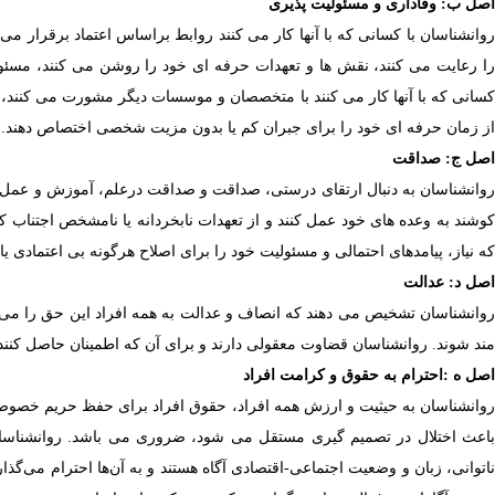
اصل ب: وفاداری و مسئولیت پذیری
روانشناسان با کسانی که با آنها کار می کنند روابط براساس اعتماد برقرار می
ا رعایت می کنند، نقش ها و تعهدات حرفه ای خود را روشن می کنند، مسئولی
کسانی که با آنها کار می کنند با متخصصان و موسسات دیگر مشورت می کنند، به 
از زمان حرفه ای خود را برای جبران کم یا بدون مزیت شخصی اختصاص دهند.
اصل ج: صداقت
وانشناسان به دنبال ارتقای درستی، صداقت و صداقت درعلم، آموزش و عمل هستند
کوشند به وعده های خود عمل کنند و از تعهدات نابخردانه یا نامشخص اجتناب
که نیاز، پیامدهای احتمالی و مسئولیت خود را برای اصلاح هرگونه بی اعتمادی یا
اصل د: عدالت
روانشناسان تشخیص می دهند که انصاف و عدالت به همه افراد این حق را می ده
مند شوند. روانشناسان قضاوت معقولی دارند و برای آن که اطمینان حاصل کنند،
اصل ه
:
احترام به حقوق و کرامت افراد
روانشناسان به حیثیت و ارزش همه افراد، حقوق افراد برای حفظ حریم خصوصی، 
باعث اختلال در تصمیم گیری مستقل می شود، ضروری می باشد. روانشناسا
ناتوانی، زبان و وضعیت اجتماعی-اقتصادی آگاه هستند و به آن‌ها احترام می‌گذ