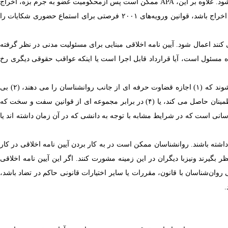
د. علاوه بر این،
APA
ممکن است پس ازمحکومیت عضو به جرم بزه، اخراج
اعمال شود کمتر از اخراج باشد، قوانین ورویه‌های ۲۰۰۱ فرصتی برای استماع حضوری شکایات را
ی کنند اعمال شود.
آیین نامه
اخلاقی مبنایی برای مسئولیت مدنی در نظر گرفته
گاه مسئول است، آیا قرارداد قابل اجرا است یا اینکه عواقب حقوقی دیگری رخ
تعدیل کننده های مورد استفاده در برخی از استانداردهای این آیین نامه اخلاقی (به عنوان مثال، معقول ، مناسب، بالقوه) زمانی در استانداردها گنجانده می شوند که (۱) اجازه قضاوت حرفه ای از جانب روانشناسان را می دهند، (۲) بی
عدالتی یا نابرابری را که بدون اصلاح کننده رخ می دهد، از بین می برند (۳) از کاربردپذیری در طیف وسیعی از فعالیت های انجام شده توسط روانشناسان اطمینان حاصل می کند، یا (۴) در برابر مجموعه ای از قوانین سفت و سخت که
سانی است که در شرایط مشابه با توجه به دانشی که در آن زمان داشته اند یا
داشته باشند. روانشناسان ممکن است در به کار بردن آیین نامه اخلاقی در کار
 بگیرند ونیزبا دیگران در این زمینه مشورت کنند. اگر این آیین نامه اخلاقی
قی روان‌شناسان با قانون، مقررات یا سایر اختیارات قانونی حاکم در تضاد باشد،
.