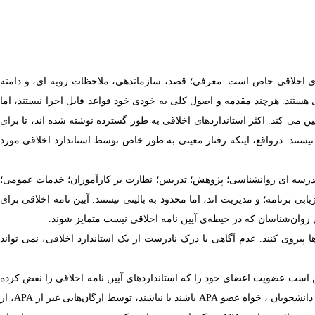
های اخلاقی خاص است. معرفی؛ قصد، سازماندهی، ملاحظات رویه ای، و دامنه
ستند. هرچند مقدمه و اصول کلی به خودی خود قواعد قابل اجرا نیستند، اما
ین می کند. اکثر استانداردهای اخلاقی به طور گسترده نوشته شده اند، تا برای
یستند. درواقع، اینکه رفتار معینی به طور خاص توسط استاندارد اخلاقی مورد
درسه ای روانشناسی؛ پژوهش؛ تدریس؛ نظارت بر کارآموزان؛ خدمات عمومی؛
 برنامه؛ و مدیریت اند، اما محدود به بالینی نیستند.
آیین نامه
اخلاقی برای
صی روان‌شناسان که در حیطه‌ی
آیین نامه
اخلاقی نیست متمایز شوند.
ا پیروی کنند. عدم آگاهی یا درک نادرست از یک استاندارد اخلاقی، نمی تواند
است عضویت اعضای خود را که استانداردهای
آیین نامه
اخلاقی را نقض کرده
 دانشجویان ، خواه عضو
APA
باشند یا نباشند، توسط ارگان‌هایی غیر از
APA
، از