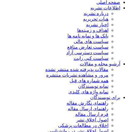
صفحه اصلی
اطلاعات نشریه
درباره نشریه
هیات تحریریه
اخبار نشریه
اهداف و زمینه‌ها
بانک ها و نمایه نامه ها
سیاست های مالی
سیاست تعارض منافع
سیاست دسترسی آزاد
سیاست کپی رایت
آرشیو مجله و مقالات
مقالات پذیرفته شده منتشر نشده
مرور و مشاهده نشریات منتشره
همه شماره های قبل
نمایه نویسندگان
نمایه واژه های کلیدی
برای نویسندگان
راهنمای نگارش مقاله
راهنمای ارسال مقاله
فرم ارسال مقاله
اصول اخلاق نشر
اخلاق در مطالعات پزشکی
اصول اخلاق نشر در روانشناسی