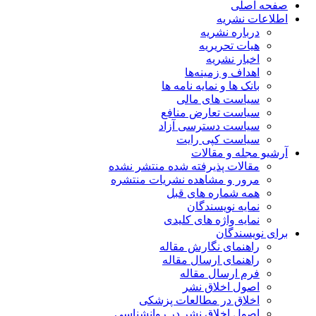
صفحه اصلی
اطلاعات نشریه
درباره نشریه
هیات تحریریه
اخبار نشریه
اهداف و زمینه‌ها
بانک ها و نمایه نامه ها
سیاست های مالی
سیاست تعارض منافع
سیاست دسترسی آزاد
سیاست کپی رایت
آرشیو مجله و مقالات
مقالات پذیرفته شده منتشر نشده
مرور و مشاهده نشریات منتشره
همه شماره های قبل
نمایه نویسندگان
نمایه واژه های کلیدی
برای نویسندگان
راهنمای نگارش مقاله
راهنمای ارسال مقاله
فرم ارسال مقاله
اصول اخلاق نشر
اخلاق در مطالعات پزشکی
اصول اخلاق نشر در روانشناسی