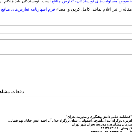
صوص مسئولیت‌های نویسندگان- تعارض منافع
است. نویسندگان باید هنگام ار
مقاله را نیز اعلام نمایند. کامل کردن و
امضاء
فرم اظهارنامه تعارض‌های منافع ب
دفعات مشاهده: ۱۸۷۴ 
"فصلنامه علمی دانش پیشگیری و مدیریت بحران"
آدرس: بزرگراه آیت ا...اشرفی اصفهانی، ابتدای بزرگراه جلال آل احمد، نبش خیابان نهم شمالی،
سازمان پیشگیری و مدیریت بحران شهر تهران
کد پستی: ۱۴۶۳۶۱۳۱۱۱