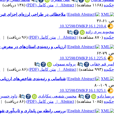
چکیده
(۱۱۶۸ مشاهده)
|
Abstract |
متن کامل (PDF)
(۱۳۸ دریافت)
|
ملاحظاتی در طراحی لرزه‌ای اجزای غیر
ص. ۶۱-۳۶
‎ 10.32598/DMKP.16.1.210.4
محبوبه پیری زاده
چکیده
(۸۷۰ مشاهده)
|
Abstract |
متن کامل (PDF)
(۹۶ دریافت)
|
م
ارزیابی و رده‌بندی استان‌های در معرض خ
ص. ۷۹-۶۲
‎ 10.32598/DMKP.16.1.225.6
امیر قم چقایی
،
پروانه سموئی
چکیده
(۹۹۳ مشاهده)
|
Abstract |
متن کامل (PDF)
(۸۶ دریافت)
|
م
شناسایی و رتبه‌بندی شاخص‌های ارزیابی 
ص. ۱۰۹-۸۰
‎ 10.32598/DMKP.16.1.925.1
پریسا دادو
،
محسن شفیعی نیکابادی
،
داود حسین
چکیده
(۱۰۸۵ مشاهده)
|
Abstract |
متن کامل (PDF)
(۸۶ دریافت)
|
بررسی رابطه بین پایداری و تاب‌آوری ش