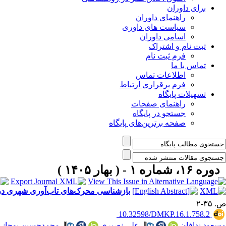
برای داوران
راهنمای داوران
سیاست های داوری
اسامی داوران
ثبت نام و اشتراک
فرم ثبت نام
تماس با ما
اطلاعات تماس
فرم برقراری ارتباط
تسهیلات پایگاه
راهنمای صفحات
جستجو در پایگاه
صفحه برترین‌های پایگاه
دوره ۱۶، شماره ۱ - ( بهار ۱۴۰۵ )
بازشناسی محرک‌های تاب‌آوری شهری در ب
ص. ۳۵-۲
‎ 10.32598/DMKP.16.1.758.2
مسعود ندافان
،
علی نصیری
،
محمدحسین بوچانی