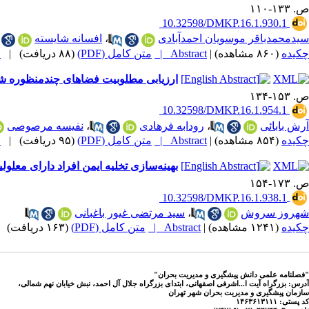
ص. ۱۳۳-۱۱۰
‎ 10.32598/DMKP.16.1.930.1
سیدمحمدباقر موسویان احمدآبادی
،
افسانه شایسته
چکیده
(۸۶۰ مشاهده)
|
Abstract |
متن کامل (PDF)
(۸۸ دریافت)
|
م
ارزیابی مطلوبیت فضاهای چندمنظوره شه
ص. ۱۵۳-۱۳۴
‎ 10.32598/DMKP.16.1.954.1
آرش بابائی
،
رودابه فرهادی
،
نفیسه مرصوصی
چکیده
(۸۵۴ مشاهده)
|
Abstract |
متن کامل (PDF)
(۹۵ دریافت)
|
م
بهینه‌سازی تخلیه ایمن افراد دارای معلو
ص. ۱۷۳-۱۵۴
‎ 10.32598/DMKP.16.1.938.1
شهروز سروش
،
سید مرتضی غیور باغبانی
چکیده
(۱۲۴۱ مشاهده)
|
Abstract |
متن کامل (PDF)
(۱۶۳ دریافت)
|
"فصلنامه علمی دانش پیشگیری و مدیریت بحران"
آدرس: بزرگراه آیت ا...اشرفی اصفهانی، ابتدای بزرگراه جلال آل احمد، نبش خیابان نهم شمالی،
سازمان پیشگیری و مدیریت بحران شهر تهران
کد پستی: ۱۴۶۳۶۱۳۱۱۱