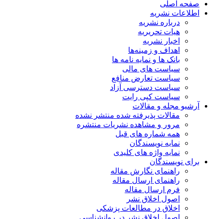
صفحه اصلی
اطلاعات نشریه
درباره نشریه
هیات تحریریه
اخبار نشریه
اهداف و زمینه‌ها
بانک ها و نمایه نامه ها
سیاست های مالی
سیاست تعارض منافع
سیاست دسترسی آزاد
سیاست کپی رایت
آرشیو مجله و مقالات
مقالات پذیرفته شده منتشر نشده
مرور و مشاهده نشریات منتشره
همه شماره های قبل
نمایه نویسندگان
نمایه واژه های کلیدی
برای نویسندگان
راهنمای نگارش مقاله
راهنمای ارسال مقاله
فرم ارسال مقاله
اصول اخلاق نشر
اخلاق در مطالعات پزشکی
اصول اخلاق نشر در روانشناسی