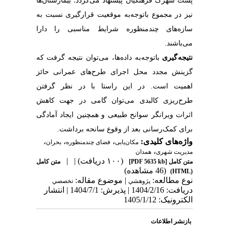
پشت شهرک فرهنگیان پیشنهاد می‌گردد؛ بیمارستان‌ها
نیز در مجموع باتوجه‌به موقعیت قرارگیری نسبت به
سازه‌های چندمنظوره شرایط مناسبی را دارا
می‌باشند.
نتیجه گیری
باتوجه‌به داده‌ها، می‌توان نتیجه گرفت که
گزینش مجدد محل اجرای طرح‌های عمرانی حائز
اهمیت است. در این راستا با در نظر گرفتن
طرح‌ریزی کالبدی می‌توان گامی در جهت کاهش
اثرات ویرانگر سوانح طبیعی و همچنین ایجاد آمادگی
برای کمک‌رسانی بعد از وقوع سانحه برداشت.
واژه‌های کلیدی:
،
،
،
مکان‌یابی
فضای چندمنظوره
بحران
،
مدیریت شهری
همدان
(۱۰۰ دریافت)
| |
متن کامل
[PDF 5635 kb]
متن کامل
(46 مشاهده)
(HTML)
نوع مطالعه:
| موضوع مقاله:
پژوهشي
تخصصي
دریافت: 1404/2/16 | پذیرش: 1404/7/1 | انتشار
الکترونیک: 1405/1/12
بازنشر اطلاعات