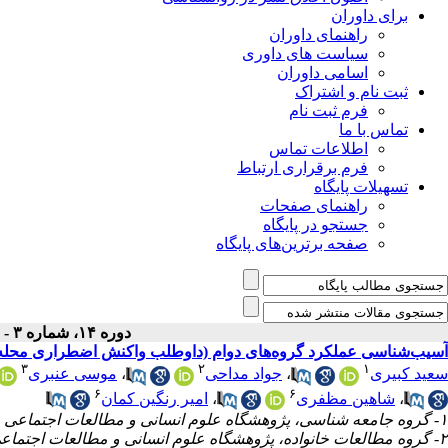
برای داوران
راهنمای داوران
سیاست های داوری
اسامی داوران
ثبت نام و اشتراک
فرم ثبت نام
تماس با ما
اطلاعات تماس
فرم برقراری ارتباط
تسهیلات پایگاه
راهنمای صفحات
جستجو در پایگاه
صفحه برترین‌های پایگاه
دوره ۱۴، شماره ۳ - ( پاییز ۱۴۰۳ )
‫آسیب‌شناسی عملکرد گروه‌های دوام (داوطلب واکنش اضطراری محله‬‬‬‬‬‬
۳
۲
۱
سعید کبیری
،
جواد مداحی
،
موسی عنبری
۶
۶
،
شاهین مظفری
،
امیر رنگین کمان
۱- گروه جامعه شناسی، پژوهشگاه علوم انسانی و مطالعات اجتماعی جهاددانشگاهی، تهران، ایران.
۲- گروه مطالعات خانواده، پژوهشگاه علوم انسانی و مطالعات اجتماعی جهاددانشگاهی، تهران، ایران.