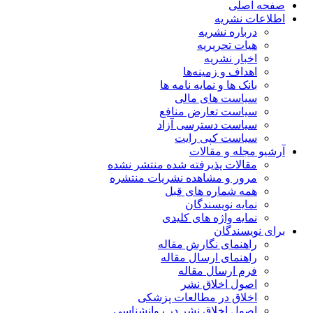
صفحه اصلی
اطلاعات نشریه
درباره نشریه
هیات تحریریه
اخبار نشریه
اهداف و زمینه‌ها
بانک ها و نمایه نامه ها
سیاست های مالی
سیاست تعارض منافع
سیاست دسترسی آزاد
سیاست کپی رایت
آرشیو مجله و مقالات
مقالات پذیرفته شده منتشر نشده
مرور و مشاهده نشریات منتشره
همه شماره های قبل
نمایه نویسندگان
نمایه واژه های کلیدی
برای نویسندگان
راهنمای نگارش مقاله
راهنمای ارسال مقاله
فرم ارسال مقاله
اصول اخلاق نشر
اخلاق در مطالعات پزشکی
اصول اخلاق نشر در روانشناسی