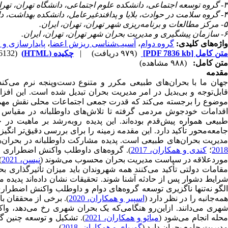
۳- گروه توسعه اجتماعی، دانشکده علوم اجتماعی، دانشگاه تهران، تهران، ایران.
۴- گروه سلامت در حوادث، بلایا و پدافندغیرعامل، دانشکده بهداشت، دانشگاه علوم پزشکی بقیه الله (عج)، تهران، ایران
۵- مرکز مطالعات و برنامه‌ریزی شهر تهران، تهران، ایران.
۶- سازمان پیشگیری و مدیریت بحران شهر تهران، تهران، ایران.
واژه‌های کلیدی:
گروه دوام
،
آسیب‌شناسی ریزش اعضا
،
پایدارسازی و 
متن کامل
[PDF 7836 kb]
(۹۷۹ دریافت)
|
چکیده (HTML)
(6132 مشاهده)
متن کامل:
(۹۸۸ مشاهده)
مقدمه
جهان ما با بحران‌های طبیعی مکرر و متنوع دست‌و‌پنجه نرم می‌کن
قابل‌توجه و بی‌بدیل در امر مدیریت بحران تبدیل شده است. این اف
موضوع را برجسته می‌کند که قدرت جمعی اجتماعات محلی نقش مهمی در
اقدامات خودجوش مردمی گرفته تا تلاش‌های داوطلبانه در مقیاس بز
طبیعی همواره پیش‌قدم بوده‌اند. این پدیده رو‌به‌رشد بر ماهیت د
جامعه‌محور تأکید دارد. این مقدمه زمینه را برای بررسی دقیق‌تر انگی
دیریت بحران‌های طبیعی است. پدیده مشارکت داوطلبانه در بحران‌های اجتماعی و شهری در دهه
201
؛
کندی و همکاران، 2017
). گروه‌های داوطلب واکنش اضطراری مح
موردعلاقه در سیاست مدیریت بحران محسوب می‌‌شوند (
نیسن، 2021
.
مقامات دولتی تأکید می‌کنند همه شهروندان باید میزان تأثیرگذاری بح
رایط دشوار پس از حادثه آشنا شوند. تحقیقات نشان داده‌اند پدید
الگو نه‌تنها ناگزیری توسعه گروه‌های دوام و داوطلب واکنش اضطراری
مه‌جانبه را در نظر دارد (
اسپیر و همکاران، 2020
). برخی از محققان با
شهری می‌دانند. ازاین‌رو هنگامی‌که یک بحران شهری رخ می‌دهد، و
حله انجام می‌شود (
میائو و همکاران، 2021
). تشکیل و توسعه چنین گ
مدیریت جامع بحران دارد (
گوربای و همکاران، 2018
).