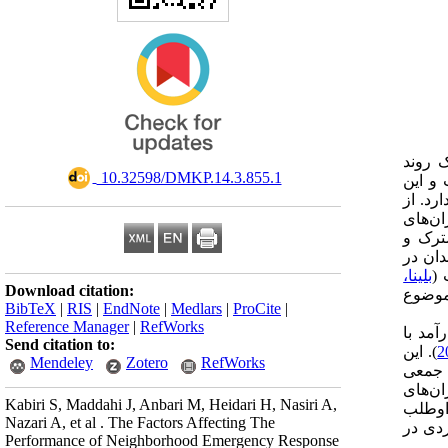
 روند
‎ 10.32598/DMKP.14.3.855.1
 و این
رد. از
ن‌های
شترک و
دان در
بلینا،
Download citation:
 موضوع
BibTeX
|
RIS
|
EndNote
|
Medlars
|
ProCite
|
Reference Manager
|
RefWorks
آمد با
Send citation to:
). این
Mendeley
Zotero
RefWorks
ش جمعی
ان‌های
Kabiri S, Maddahi J, Anbari M, Heidari H, Nasiri A,
اوطلب
Nazari A, et al . The Factors Affecting The
دی در
Performance of Neighborhood Emergency Response