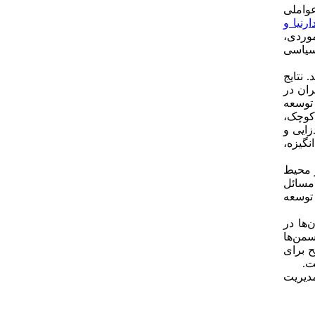
عواملی
رنیا و
وردی،
 سیاسی
 نتایج
ان در
 توسعه
 کوچک،
ایی و
نگیزه،
ز محیط
 مسائل
توسعه
ها در
سمن‌ها
ح برای
ت.
دیریت