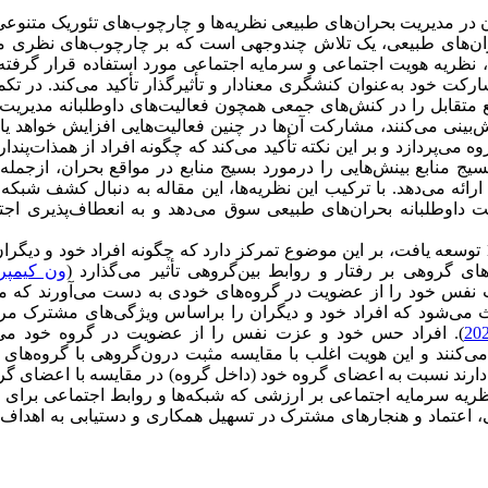
در مدیریت بحران‌های طبیعی نظریه‌ها و چارچوب‌های تئوریک متنوع
حران‌های طبیعی، یک تلاش چندوجهی است که بر چارچوب‌های نظری م
 ارزش، تبادل اجتماعی، نظریه هویت اجتماعی و سرمایه اجتماعی مورد استفاده قرار گرف
کت خود به‌عنوان کنشگری معنادار و تأثیرگذار تأکید می‌کند. در تکم
افع متقابل را در کنش‌های جمعی همچون فعالیت‌های داوطلبانه مدیریت
‌بینی می‌کنند، مشارکت آن‌ها در چنین فعالیت‌هایی افزایش خواهد یا
می‌پردازد و بر این نکته تأکید می‌کند که چگونه افراد از همذات‌پندا
یج منابع بینش‌هایی را در‌مورد بسیج منابع در مواقع بحران، از‌جمله
ه می‌دهد. با ترکیب این نظریه‌ها، این مقاله به دنبال کشف شبکه 
داوطلبانه بحران‌های طبیعی سوق می‌دهد و به انعطاف‌پذیری اجت
نظریه هویت اجتماعی که توسط هنری تاجفل و جان ترنر در دهه 1970 توسعه یافت، بر این موضوع تمرکز دارد که چگونه افراد خود و د
ای گروهی بر رفتار و روابط بین‌گروهی تأثیر می‌گذارد (
ون کیمپر
 نفس خود را از عضویت در گروه‌های خودی به دست می‌آورند که من
 می‌شود که افراد خود و دیگران را بر‌اساس ویژگی‌های مشترک مرت
). افراد حس خود و عزت نفس را از عضویت در گروه خود می‌گ
 می‌کنند و این هویت اغلب با مقایسه مثبت درون‌گروهی با گروه‌های 
 دارند نسبت به اعضای گروه خود (داخل گروه) در مقایسه با اعضای گر
نظریه سرمایه اجتماعی بر ارزشی که شبکه‌ها و روابط اجتماعی برای ا
اعی، اعتماد و هنجارهای مشترک در تسهیل همکاری و دستیابی به اهدا