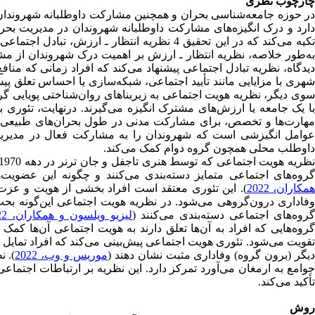
چارچوب نظری
در حوزه جامعه‌شناسی بحران و همچنین مشارکت داوطلبانه شهروندان 
دارد و درک انگیزه‌های مشارکت داوطلبانه شهروندان در مدیریت ب
تکیه می‌کند که در این تحقیق 4 نظریه انتظار ـ
به‌طور خلاصه، نظریه انتظار ـ ارزش بر اهمیت درک شهروندان از مشار
دیدگاه، نظریه تبادل اجتماعی پیشنهاد می‌کند که افراد زمانی که من
شهری با مزایایی مانند تأیید اجتماعی، شبکه‌سازی یا احساس تعلق پیش
سوی دیگر، نظریه هویت اجتماعی به زیربناهای روان‌شناختی پویایی گروه 
با یک جامعه یا ارزش‌های مشترک انگیزه می‌گیرند. در‌نهایت، تئوری بس
مهارت‌ها و تخصص، برای مشارکت مدنی در طول بحران‌های طبیعی ارائ
عوامل انگیزشی است که شهروندان را به مشارکت فعال در مدیریت 
داوطلب محلی همچون گروه دوام کمک می‌کند.
روه‌های اجتماعی متمایز دسته‌بندی می‌کنند و چگونه این عضویت‌ه
مکاران، 2022
). این تئوری معتقد است افراد بخشی از هویت و عزت
وفاداری درون‌گروهی می‌شود. در نظریه هویت اجتماعی این‌گونه بحث
روه‌های اجتماعی دسته‌بندی می‌کنند (
لیزیو ویلسون و همکاران، 2022
گروه‌هایی که افراد به آن‌ها تعلق دارند به هویت اجتماعی آن‌ها کمک
تقویت می‌شود. تئوری هویت اجتماعی پیش‌بینی می‌کند که افراد تمایل
یگر (برون گروه) وفاداری مثبت نشان دهند (
موریس و وب، 2022
). 
جوامع به ارمغان می‌آورد تمرکز دارد. این نظریه بر ارتباطات اجتم
تأکید می‌کند.
روش