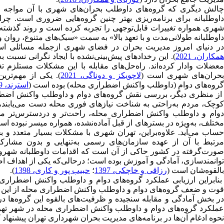
چالش دیگری که گروه‌های داوطلب بحران‌های شهری با آن مواجه 
داوطلبانه برای برنامه‌ریزی بهتر چنین گروه‌هایی ضروری است. چرا
شهری همواره تغییرات قابل‌توجهی را تجربه کرده است و روند گذشت
داوطلبانه طولانی‌مدت و با تعهد بالا» به سمت «سبک‌های متنوع، روان و
ر دنیای امروز مدیریت بحران در فضای شهری ازجمله مسائلی است
مکاران، 2021
). این رخدادهای پیش‌بینی‌نشده با ایجاد نگرانی نسبت به
معضلات وادار کرده‌اند. راه‌حل‌های مقابله با این مشکلات مستلزم 
حران‌های شهری است (
لاچویکز و دوناگی، 2021
). یکی از مهم‌تر
گروه‌های دوام (داوطلب واکنش اضطراری محله) بوده است (
استرند، 2019
از منظری دیگر، بررسی نقش گروه‌های دوام و داوطلب واکنش اضطرا
کوچک، مردم به‌راحتی به شناخت نیازهای فوری محله دست می‌یابند،
دوام و داوطلب واکنش اضطراری محله، راحت‌تر و دردسترس‌‌تر می
مختلف، به‌‌ویژه در بسترهای از قبل آماده‌نشده، همواره میسر نبوده
‌حساب می‌آید. علاوه‌بر‌این، تهران شهری با مشکلات بسیار متعدد 
مرتبط با آن از عهده سازمان‌های رسمی به‌تنهایی و بدون مشارک
صورت‌گرفته در کشور حاکی از آن است که اقدامات داوطلبانه شهرو
توانمندسازی، آمادگی و آموزش بوده است؛ درحالی‌که یکی از اهداف اص
بالقوه‌شان است (
رزاقی و خاچکی، 1397
؛
حبیب پور و کاری، 1398
).
بنابراین ارزیابی عملکرد گروه‌های دوام و داوطلب واکنش اضطرار
قوت و ضعف گروه‌های دوام و داوطلب واکنش اضطراری محله از این منظ
در بخش آمادگی و مقابله سنجیده و ظرفیت‌های بالقوه این گروه‌ها د
عملکرد گروه‌های دوام و داوطلب واکنش اضطراری محله در شهر تهران ر
نحوه ادغام آن‌ها در برنامه‌های مدیریت بحران شهرداری تهران پیشنهاد 