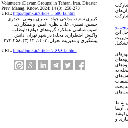
Volunteers (Davam Groups) in Tehran, Iran. Disaster
شارکت
Prev. Manag. Know. 2024; 14 (3) :258-273
ن‌های
URL:
http://dpmk.ir/article-1-686-fa.html
شارکت
کبیری سعید، مداحی جواد، عنبری موسی، حیدری
حسین، نصیری علی، نظری امین، و همکاران..
تون و
‫آسیب‌شناسی عملکرد گروه‌های دوام (داوطلب
حل این
واکنش اضطراری محله) در شهر تهران‬‬‬‬‬‬. دانش
مدیریت
پیشگیری و مدیریت بحران. ۱۴۰۳; ۱۴ (۳) :۲۵۸-۲۷۳
تشکیل
URL:
http://dpmk.ir/article-۱-۶۸۶-fa.html
هرهای
ه‌های
ه‌های
حله به
لش‌های
قیقات
ه بحث
یت‌های
 نقاط
 آن‌ها
ی‌کوشد
سازی و