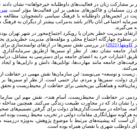
بر مشارکت زنان در فعالیت‌های داوطلبانه خیرخواهانه» نشان دادند 
زن مسلمان و فاکتورهای مذهبی بر این فعالیت‌ها مؤثر است.
سردا
 در انجمن‌های داوطلبانه با فرهنگ سیاسی دانشجویان: مطالعه م
مایه اجتماعی آنان بالاتر باشد به‌مراتب بیشتر از دیگران به فرهنگ
 می‌گیرند.
ارتقای مدیریت خطر بحران با رویکرد اجتماع‌محور در شهر تهران بودند.
ر سطوح چهارگانه اجتماع محلی و مؤلفه‌های مدیریت خطرپذیری بحر
ز
کاویتها (2021
) در بررسی نقش سمن‌ها در ارتقای توانمندسازی برای
پایدار جامعه‌ نشان دهد. از نظر او سمن‌ها از‌طریق سرمایه‌گذاری
ریق اعتبارات خرد به اعضای جامعه برای دسترسی به مشاغل، درآمدز
های جامعه مانند مهارت‌ها، توانایی‌ها، دانش و دارایی‌ها و ایجاد ا
ی‌کنند.
ز محیط ‌زیست و توسعه» می‌نویسد: این سازمان‌ها نقش مهمی در حفاظت ا
مکاری دولت، سمن‌ها و مردم، نیاز حتمی است. از نظر او سمن‌ها بر
مان‌یافته و هماهنگی بین‌بخشی برای حفاظت از محیط‌زیست و تحقق 
دمی در حفاظت از محیط‌زیست، آسام‌ هند»، نقش مهم این سازمان‌
 را نشان داد که در مجاورت طبیعت زندگی می‌کنند. همچنین مداخله 
ادامه، مداخله در سیاست‌گذاری‌های دولت برای گرفتن تصمیم‌های صحی
به هر‌گونه سهل‌انگاری مقامات دولتی در تخریب محیط ‌زیست بوده اس
ن است که پیشینه‌های مرتبط با موضوع پژوهش، به‌ویژه در‌زمینه م
ای داوطلب شهری با نقصان همراه بوده است.