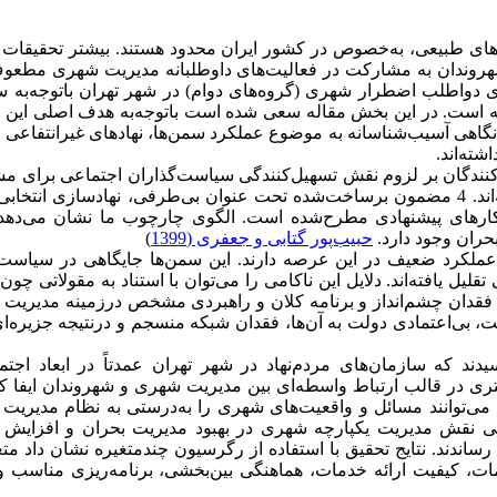
‌های طبیعی، به‌خصوص در کشور ایران محدود هستند. بیشتر تحقیقات
 شهروندان به مشارکت در فعالیت‌های داوطلبانه مدیریت شهری مطعو
دواطلب اضطرار شهری (گروه‌های دوام) در شهر تهران باتوجه‌به سا
است. در این بخش مقاله سعی شده است با‌توجه‌به هدف اصلی این ت
نگاهی آسیب‌شناسانه به موضوع عملکرد سمن‌ها، نهادهای غیرانتفاعی
ته‌اند.
کنندگان بر لزوم نقش تسهیل‌کنندگی سیاست‌گذاران اجتماعی برای م
هرچه بیشتر شهروندان و گروه‌های دانشجویی در بحران‌ها تأکید داشته‌اند. 4 مضمون برساخت‌شده تحت عنوان بی‌طرفی، نهادسازی ا
اهکارهای پیشنهادی مطرح‌شده است. الگوی چارچوب ما نشان می‌دهد
حران وجود دارد.
حبیب‌پور گتابی و جعفری (1399
)
ملکرد ضعیف در این عرصه دارند. این سمن‌ها جایگاهی در سیاست‌
لیل یافته‌اند. دلایل این ناکامی را می‌توان با استناد به مقولاتی چون
، فقدان چشم‌انداز و برنامه کلان و راهبردی مشخص درزمینه مدیریت 
، بی‌اعتمادی دولت به آن‌ها، فقدان شبکه منسجم و درنتیجه جزیره‌
دند که سازمان‌های مردم‌نهاد در شهر تهران عمدتاً در ابعاد اجت
ی در قالب ارتباط واسطه‌ای بین مدیریت شهری و شهروندان ایفا کرد
د، می‌توانند مسائل و واقعیت‌های شهری را به‌درستی به ‌نظام مدیری
 نقش مدیریت یکپارچه‌ شهری در بهبود مدیریت بحران و افزایش 
اندند. نتایج تحقیق با استفاده از رگرسیون چند‌متغیره نشان داد مت
، کیفیت ارائه خدمات، هماهنگی بین‌بخشی، برنامه‌ریزی مناسب و 