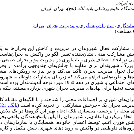
ماندگاری
،
سازمان پیشگیری و مدیریت بحران
،
تهران
د. مشارکت فعال شهروندان در مدیریت و کاهش این بحران‌ها به یک
زایش مشارکت مدنی نشان‌دهنده تغییر الگو در واکنش به بحران‌هاست
 ایجاد انعطاف‌پذیری و تاب‌آوری در مدیریت مؤثر بحران طبیعی دا
رگ، شهروندان برای مقابله با چالش‌های چندوجهی برآمده از بحرا
ر حال تحول مدیریت بحران تأکید می‌کند و بر نیاز به رویکردهای م
زه‌ها و نظریه‌هایی فراهم می‌کند که زیربنای مشارکت داوطلبانه شهرون
 1950 مورد توجه اندیشمندان بوده است (
له نه‌تنها برای نهادهای مدیریت بحران شهری پربازده هستند، بلکه
)
ران‌های شهری بر اجتماعات محلی را شناخته و با الگوهای مقابله کار
ه مدیریت بحران یک «چرخش مشارکتی» را تجربه کرده است (
یانگ، 2021
 محله را برجسته می‌سازد، بلکه ادغام بهتر این گروه‌ها در یک تلا
 اتخاذ رویکردی انتقادی‌تر، شهروندان را اولین پاسخ‌دهندگان واقعی بحر
اکنش فوری اغلب توسط اعضای خانواده، همسایگان یا سازمان‌های د
روه‌های داوطلبی در واکنش به رویدادهای شهری، نقش مکمل و کاربر