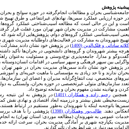
پیشینه پژوهش
جامعه‌شناسی بحران و مطالعات انجام‌گرفته در حوزه سوانح و بحران
در حوزه ارزیابی عملکرد سمن‌ها، نهادهای غیرانتفاعی و طرق تهییج
است و این در حالی است که مطالعه آسیب‌‌شناختی عملکرد گروه‌های 
اهمیت مشارکت در مدیریت بحران شهر تهران مورد غفلت قرار گرفته 
یعنی آسیب‌شناسی عملکرد گروه‌های دوام، پژوهش‌هایی ارائه شود که 
تهییج شهروندان به مشارکت در فعالیت‌های داوطلبانه مدیریت شهری داش
لاته ساداتی و فلک‌الدین (1400
) در پژوهش خود نشان دادند مشارکت‌
گفت‌وگو و مدارا، جامعه‌پذیری نوع‌دوستی و مسئولیت به‌عنوان ر
واگرایی بین سپهر فرهنگی و سپهر سیاسی در اقدامات انسان‌دوستانه ب
در پژوهش خود نشان دادند سمن‌های مدیریت بحران در شهر تهران ع
بحران ندارند و تا حد زیادی به مؤسساتی با ماهیت خیریه‌ای و آموزشی تق
نیروهای متخصص، نیت انتفاع‌گرایانه مدیران و اعضای این سازمان‌ها
تعدد سازمان‌های متولی غیرتخصصی در حوزه بحران، وابستگی به دولت
کردن و نهادینه نشدن مفهوم بحران و سانحه توضیح داد.
مچنین
رحیم زاده و همکاران (1401
) در پژوهش به این نتیجه رسی
زیست‌محیطی نقش بیشتر و درزمینه ابعاد اقتصادی و نهادی نقش کمتر
سمن‌ها با‌توجه‌به اینکه با شهروندان به‌طور مستقیم در ارتباط هستن
نعکاس دهند.
طالب‌پور وهمکاران (1398
) پژوهشی را با هدف بررسی
خدمات عمومی به شهروندان (مطالعه‌ موردی: استان تهران) به انجام رس
مدیریت یکپارچه شهری بر آمادگی مدیریت بحران، سرعت ارائه خدمات
الزامات موردنیاز در شرایط بحران تأثیرگذارند.