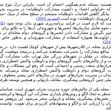
هستند، مسئله عدم همگونی اعضای آن است. بنابراین درک تنوع م
‌که «فراوانی اعضا» و «کیفیت مشارکت داوطلبانه» در مدیریت بحرا
ه بیانگر کاهش اقدامات داوطلبانه منسجم در سطح محله از سبک «م
 اپیزودیک داوطلبانه» بوده است (
استرند، 2019
).
 که لازم است در فرایند برنامه‌ریزی شهری بدان توجه شود (
کار
 نحوه تعامل سازمان‌ها، انجمن‌ها و شهروندان، آن‌ها را به تکاپو برای 
تغییر نگرش و مشارکت دادن انجمن‌ها و گروه‌های دوام محله‌ای در 
ین اولویت‌ها همواره استفاده از مشارکت شهروندان و به‌طور خاص 
).
ری محله، در کلان‌شهرها بیش از شهرهای کوچک اهمیت دارد. در ش
 منافع مشارکت را به‌سرعت مشاهده می‌کنند و درنتیجه موفقیت گرو
‌نماید. در مقابل در شهرهای بزرگی مثل تهران، جلب مشارکت گرو
 است و از چالش‌های دائمی گروه‌های دوام و داوطلب واکنش اضطراری م
و بحران‌های متعدد زیستی و اجتماعی است که رفع این مشکلات و چا
ت گروه‌های دوام و داوطلب واکنش اضطراری محله برنمی‌آید. تح
ندان در مدیریت بحران‌های شهری در سال‌های اخیر بیشتر معطوف ب
لی چنین گروه‌هایی پیشگیری، مقابله، بازتوانی و همچنین توسعه ظرف
ی محله یکی از چالش‌های حوزه مدیریت بحران شهری است. شناسایی
ر به ایجاد الگو و روش‌های پایداری مشارکت این گروه‌ها و اثربخشی
ر بخش‌های پیشگیری، مقابله و بازتوانی منجر می‌شود. این پژوهش م
ا ارزیابی کند و الگو و پیشنهاد‌های کاربردی برای تقویت، توانمند
کند.