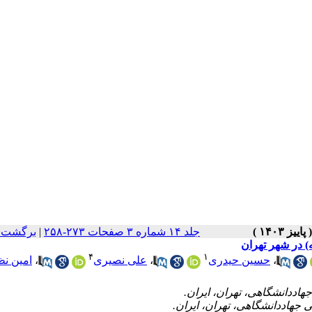
جلد ۱۴ شماره ۳ صفحات ۲۷۳-۲۵۸
|
برگشت ب
) در شهر تهران
۴
۱
،
حسین حیدری
،
علی نصیری
،
امین ن