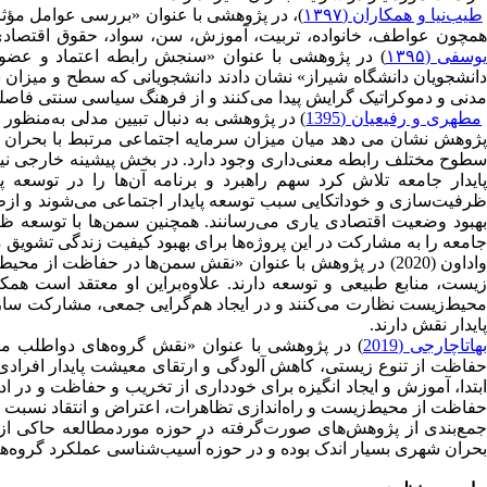
طیب‌نیا و همکاران (۱۳۹۷
)، در پژوهشی با عنوان «بررسی عوامل مؤثر 
مچون عواطف، خانواده، تربیت، آموزش، سن، سواد، حقوق اقتصادی 
وسفی (۱۳۹۵
) در پژوهشی با عنوان «سنجش رابطه اعتماد و عضویت
دانشجویان دانشگاه شیراز» نشان دادند دانشجویانی که سطح و میزان سر
مدنی و دموکراتیک گرایش پیدا می‌کنند و از فرهنگ سیاسی سنتی فاصله
مطهری و رفیعیان (1395
) در پژوهشی به دنبال تبیین مدلی به‌منظور 
پژوهش نشان می دهد میان میزان سرمایه اجتماعی مرتبط با بحران د
طوح مختلف رابطه معنی‌داری وجود دارد. در بخش پیشینه خارجی نی
پایدار جامعه‌ تلاش کرد سهم راهبرد و برنامه آن‌ها را در توسعه 
ظرفیت‌سازی و خوداتکایی سبب توسعه پایدار اجتماعی می‌شوند و ازط
بهبود وضعیت اقتصادی یاری می‌رسانند. همچنین سمن‌ها با توسعه ظرفیت‌
جامعه را به مشارکت در این پروژه‌ها برای بهبود کیفیت زندگی تشویق م
واداون (2020) در پژوهش با عنوان «نقش سمن‌ها در حفاظت ا
‌زیست، منابع طبیعی و توسعه دارند. علاوه‌بر‌این او معتقد است ه
محیط‌‌زیست نظارت می‌کنند و در ایجاد هم‌گرایی جمعی، مشارکت ساز
پایدار نقش دارند.
هاتاچارجی (2019
) در پژوهشی با عنوان «نقش گروه‌های دواطلب مر
حفاظت از تنوع زیستی، کاهش آلودگی و ارتقای معیشت پایدار افرادی
ابتدا، آموزش و ایجاد انگیزه برای خودداری از تخریب و حفاظت و در 
حفاظت از محیط‌زیست و راه‌اندازی تظاهرات، اعتراض و انتقاد نسبت 
جمع‌بندی از پژوهش‌های صورت‌گرفته در حوزه موردمطالعه حاکی از آ
بحران شهری بسیار اندک بوده و در حوزه آسیب‌شناسی عملکرد گروه‌ه