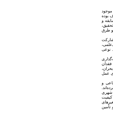
 موجود
ف بوده
بقه و
حقیق،
 و طرق
شارکت
نتخابی‌علمی،
 نوعی
گذاری
 فقدان
بحران،
ای عمل
ماعی و
ه‌اند.
ت شهری
کیفیت
غیرهای
تأمین