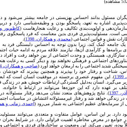
یگران مسئول بدانند احساس بهزیستی در جامعه بیشتر می‌شود و در
پذیری اشاره به تعهد، پاسخگو بودن و وظیفه‌شناسی دارد و دربرگ
سازمان‌دهی و اولویت‌بندی تکالیف و رعایت هنجارهاست (
کاظم‌پور و 
ررسی است. مسئولیت‌پذیری فردی بدین معناست که فرد پاسخگوی رفتا
ظارات نقش و قوانین اجتماعی (
محمدی و همکاران، 1398
).
ی یک جامعه کمک کند، زیرا بدون توجه به احساس دلبستگی فرد به ج
برنامه‌ها و کارآمدی آن‌ها، نیازمند علاقه مردم به ادامه حیات اجت
 سازگاری، همبستگی و وحدت اجتماعی از بین خواهد رفت و افراد د
تاوردهای اجتماعی و فرهنگی نخواهند بود و دیگر کسی به رعایت هنج
سیختگی شدید اجتماعی را به ارمغان خواهد آورد (
صاحبی و همکاران، 1394
س، شناخت و رفتار خود را بپذیرند و همچنین بپذیرند که خودشان 
13
). این مفهوم عنصری برجسته در موفقیت انسان است که ابعاد
 می‌گیرد. انسان به‌دلیل گستردگی ارتباطات خویش، هم در زندگی ف
بر عهده دارد که این حوزه‌ها می‌توانند در ارتباط با خانواده، 
 1397
). نتایج پژوهش‌های متعدد نشان می‌دهد رفتار مسئولانه در
در زندگی خواهد شد و رفتار غیرمسئولانه اغتشاش در مناسبات اجتم
کی از سرمایه‌های عظیم اجتماعی به شمار می‌رود (
احمدی زمانی و همک
 دارد. بر این اساس، عوامل متفاوت و متعددی می‌توانند مسئولیت‌
 و در جوامع در معرض مخاطره اهمیت فراوانی دارد. در شرایط بحران ف
لاً بوده، تعیین می‌کند. این وضعیت بر ساختارهای فردی و اجتماعی و