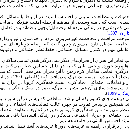
فه نسبت به دیگران،احترام به دیگران، تعهد به اجتماع و غیره را 
ئولیت‌پذیری اجتماعی به‌ویژه در شرایط بحرانی که مخاطرات طبی
ک رشته مطالعاتی توسعه‌یافته و مطالعات امنیتی و احساس امنیت در ارتباط با مسائل ا
دبعدی است که دامنه وسیعی از مفاهیم ازجمله امنیت فیزیکی ـ مالی،
که به‌تدریج در زندگی مردم اهمیت قابل‌توجهی یافته‌اند و در تعامل ب
، 1397
).
 موجب مراقبت و محافظت غیرضروری مردم از خودشان و نیز بازداری 
جامعه به‌دنبال دارد. می‌توان چنین گفت که رابطه دوطرفه‌ای بین
املی مهم در کنترل مسائل اجتماعی، حفظ نظم اجتماعی و درنهایت 
 کرد. آنچه موجب تمایز این بحران از بحران‌های دیگر شد، درگیر شدن تمامی ساکنان 
پیوند خورده و حتی آنانی که به هر دلیل احساس خطر نمی‌کنند، می‌
. درگیری تمامی ساکنان کره زمین با این بحران بدین‌معنی است که بس
جهان تغییر کرده است و انسان‌ها باید خود را در مقام و موقعیتی متفاوت ا
 و تعاملات اجتماعی ایجاد کرده است. همه‌گیری کرونا در ایران به 
شد. سرنوشت‌سازی آن هم بیشتر به مرگ، تغییر در سبک زندگی و مه
کی، 1399
).
اعی در همه جای کشور یکسان نباشد. مناطقی که بیشتر درگیر شیوع بی
د، همچنین براساس تفاوت در چهره غالب فعالیت‌های اجتماعی و اقت
نظر می‌رسد تأثیر همه‌گیری کرونا بر تغییر در کنش‌ها متفاوت شده ا
یده اجتماعی و جریان اجتماعی ماندگار در زندگی انسان‌ها باقی ماند
زمینه احساس ناامنی در جامعه هستیم.
ز برقراری رابطه به غریبه‌های دور تا غریبه‌های آشنا تبدیل شدند. رو