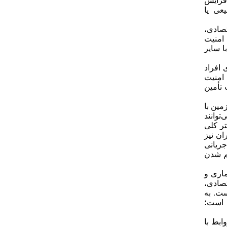
افزایش
عی یا
قتصادی،
 امنیت
ا سایر
افراد
 امنیت
تأمین
زمین با
توانند
تر کلی
ز آنچه بوده و زیسته‌اند، درک و دریافت کنند (فاضلی، 1399). در ایران نیز
جریانی
م شدن
ماری و
صادی،
ست. به
ه است؛
ابط با