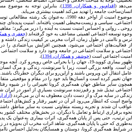
تحصیلی، توجه به مباحث اخلاقی و اجتماعی، انضباط شخصی، احساس وظی
ی‌دهد (
اقدام‌پور و همکاران، 1398
). بنابراین توجه به موضوع مس
انسان‌ساخت جامعه را تهدید می‌کند اهمیت بیشتری می‌یابد.
موضوع امنیت از اواخر دهه 1980، به‌عنوان ی
اجتماعی، سیاسی و زیست‌محیطی اهمیت یافته‌اند. امنیت پدیده‌ای چن
روحی ـ روانی و احساس امنیت نسبت به آینده را دربر می‌گیرد؛ مفاهیمی 
وجوه توسعه اجتماعی اهمیتی مضاعف به خود گرفته‌اند (
جعفری و همکاران
ترس و ناامنی در طول زمان، اثرات مخربی بر کیفیت زندگی داشته و
از فعالیت‌های اجتماعی می‌شود، همچنین افزایش بی‌اعتمادی را در 
اجتماعی و سلامت اجتماعی در جامعه وجود دارد و سلامت اجتماعی ع
امنیت اجتماعی است (
خوشفر و همکاران، 1394
).
ظهور بیماری کووید-19، جهان را با بحرانی خاص رو‌به‌رو
آن است. واقعه بزرگی است، زیرا با سرنوشت، زندگی و مرگ انسان‌ها 
عامل انتقال این ویروس باشند و ازاین‌رو برای دیگران خطرناک باشند
همچون سایر مناطق جهان همه‌گیری کرونا تغییراتی را در شیوه رفتار
اجتماعی تبدیل شد و رقم‌زننده سرنوشت بسیاری از امور در ایران 
زندگی در سایه مرگ و از دست دادن معطوف به آن بر می‌گردد (
آزاد ارم
واضح است که انتظار می‌رود اثر آن در تغییر رفتار و کنش‌های اجتم
عواقب آن شدند و تجربه زیسته متفاوتی نسبت به سایر مناطق داشتن
نحوه برقراری ارتباط و تعامل با دیگران، در بخش‌های مختلف کشور به 
این ترتیب، حتی پس از پایان همه‌گیری، اثرات بیماری به‌عنوان یک پد
به‌طوری که حتی با پایان همه‌گیری، شاهد اثرات مخرب آن به‌ویژه در 
در شرایط همه‌گیری کرونا، دوستان و همسایگان به‌دلیل احساس ناامنی ا