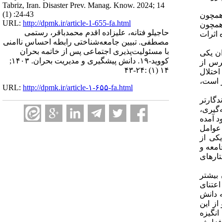
Tabriz, Iran. Disaster Prev. Manag. Know. 2024; 14
(1) :24-43
 همچون
URL:
http://dpmk.ir/article-1-655-fa.html
 همچون
حاجیلو فتانه، علیزاده اقدم محمدباقر، رستمی
 اثرات
مصطفی. تبیین جامعه‌شناختی رابطه احساس ناامنی
با مسئولیت‌پذیری اجتماعی پس از خاتمه بحران
ان یکی
کووید-۱۹. دانش پیشگیری و مدیریت بحران. ۱۴۰۳;
ترس از
۱۴ (۱) :۲۴-۴۳
ختلال
ر است،
URL:
http://dpmk.ir/article-۱-۶۵۵-fa.html
دگارتر
‌گیری،
د آمده
ناامنی یکی از عوامل
کنش‌های اجتماعی است و بر این اساس، امنیت و احساس ناامنی ناشی از وقوع بحران همه‌گیری همچون کووید-19 یکی از
معه و
ارهای
 بیشتر
اعتنای
ه دانش
از این
نگیزه