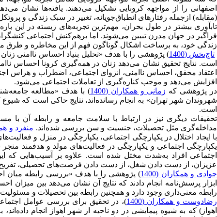
اصفهانی را از مواجهه کرونایی تشکیل می‌دهند. یافته‌ها نشان می‌
(مقابله) ازجمله رفتارهای انطباق‌جویانه، تغییر در سبک زندگی و پروتک
تاب‎آوری بیشتر در طول بحران، مهم‌ترین تجربه‌های زیسته در این ب
فراگیر در جهان مدرن تبیین می‌شوند. اما برهم‌کنش اجتماعی کنشگر
زندگی خود، به برساخت اشکال گوناگون فهم از این مخاطره و طرق مت
تاج‌بخش (1400
) پژوهشی را با هدف «تحلیل بنیاد احساس ناامنی زنان د
است. نتایج تحقیق نشان می‌دهد زنان در همه‌گیری کرونا احساس ناامنی
اعتقاد محقق، احساس ناامنی، انزوای اجتماعی، اضطراب و هراس اجتماعی
افزایش می‌دهد و موجب کناره‌گیری از تعاملات اجتماعی می‌شود.
ر پژوهشی که
زمانی و همکاران (1400
است.
تحقیقات دیگری نیز در ارتباط با سلامت جامعه و رابطه آن با مس
داخله‌گری مثل تحصیلات، جنسیت و سن بررسی شده‌اند.
منفرد و همکار
اجتماعی افراد به‌شدت مختل شده است. علاوه بر آسیب‌هایی که این 
عزیزان، از دست دادن شغل، از دست دادن فرصت‌های تحصیلی، تفریح، آ
وادی و همکاران (1400
) پژوهشی را با هدف «بررسی رابطه میان اح
ابزار پرسش‌نامه انجام دادند که نتایج آن نشان می‌دهد بین میزان 
رابطه معنی‌داری وجود دارد و همچنین رابطه بین تحصیلات و مسئولیت‌
ضادوست و همکاران (1400
اهواز) که به شیوه پیمایشی در دو ناحیه از شهر اهواز انجام داده‌اند، 