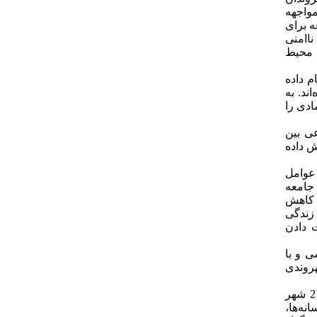
مواجهه
ه برای
ناامنی
ی محیط
م داده
ند. به
ادی را
نی اجتماعی بین
ا افزایش داده
عوامل
ی سلامت جامعه
ارچگی در منزل و فعالیت‌های مولد» انجام داده‌اند. نتایج تحقیق نشان‌دهنده آن است که کووید-19 به کاهش
 و یکپارچگی در فعالیت‌های مولد و هدفمند منجر شده است. همچنین این مطالعه نشان داد پس از همه‌گیری کووید-19، زندگی
 دادن
 و با
هروندی
)، در تحقیق برای بررسی عوامل اجتماعی مرتبط با احساس امنیت اجتماعی (مطالعه موردی: ساکنان ناحیه 2 شهر
نه‌ها،