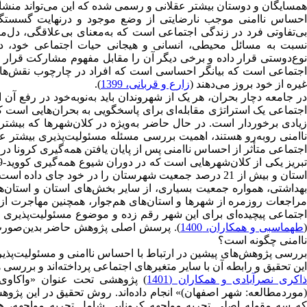
همسایگان و دوستان بیشتر عقلانی و رسمی شده که این می‌تواند منشأ 
احساس ناامنی موجب نارضایتی از وضع موجود و درنهایت گسستگی
بی‌تفاوتی فرد در زندگی اجتماعی است که به‌معنای بی‌علاقگی، دل‌
نسبت به مسائل محیطی، انسانی و هیجانی حیات اجتماعی خود، دچار
اجتماعی است که بیانگر احساسی است که افراد در چارچوب نقش‌های 
غیره از خود بروز می‌دهند (
زارع و قربانی، 1399
).
در جامعه دچار بحران، هر یک از شهروندان باید به‌نوبه‌خود در رفع 
اجتماعی یک استراتژی مقابله‌ای برای پاسخگویی به بحران‌هایی است ک
زیادی برخوردار است. در حال حاضر به‌ویژه در کلان‌شهرها که بیشتر ب
ناامنی روبه‌رو هستند، اهمیت بررسی مسئله مسئولیت‌پذیری بیشتر ع
اجتماعی متأثر از احساس ناامنی پس از پایان یافتن همه‌گیری کرونا در
استان و بیش از 21 درصد جمعیت شهرستان را در خود جای 
بهداشتی، همواره جمعیت بسیاری، از سایر بخش‌های استان و استان‌ه
مراجعات روزمره از شهرها و استان‌های هم‌جوار، همچنین مهاجرت از
اجتماعی پیچیده‌ای برای این شهر رقم زده و موضوع مسئولیت‌پذیری 
طهماسبی و همکاران، 1400
). پرسش اصلی پژوهش حاضر بدین‌صورت ا
ناامنی چگونه است؟
بررسی پژوهش‌های پیشین در ارتباط با احساس ناامنی و مسئولیت‌پذیر
این تحقیق و رابطه آن با سایر متغیرهای اجتماعی پرداخته‌اند و بررسی
اکری نصرآبادی و همکاران (1401
) پژوهشی تحت عنوان «واکاوی ت
(موردمطالعه: شهر اصفهان)» انجام داده‌اند. روش تحقیق در این پژو
که سه مقوله اصلی تجربه مواجهه کرونایی شامل تجربه مواجهه، 