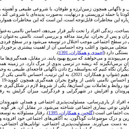
بیعی و ناگهانی همچون زمین‌لرزه و طوفان، با شروعی طبیعی و آهسته
تا یا حمله تروریستی و درنهایت، به‌صورت پدیده‌ای با شروعی کُند
درباره این مخاطرات قابل‌توجه است، این است که این مخاطرات همواره
ت، زندگی افراد را تحت تأثیر قرار می‌دهد، احساس ناامنی به‌عنو
ران و پس از بحران، نیازمند مداقه و بررسی است. ناامنی به‌عنوان 
ی در سطح اجتماعی موجب اختلال در توسعه می‌شود و در سطح فردی ا
قعی متجلی می‌شود و اغلب وجه احساسی آن از اهمیت بیشتری برخوردا
بستگی دارد (
احمدی و همکاران، 1391
).
ی‌پیوندند و می‌خواهند که سریع بهبود یابند. در مقابل، همه‌گیری‌ها مان
 برمی‌انگیزند که ریشه در ترسی بدوی از مرگ دارد. در زمینه همه
ای دیگران نگاه کنیم که به‌واسطه رخ دادن ناگهانی فاجعه‌ای طبیعی به وجو
است، به احتمال زیاد به‌دنبال این هستیم که خودمان چیزی از دست ندهیم (شواپ و همکاران، 2021). به این ترتیب، احساس 
اجتماعی مهم در 
وابط و تعاملات بین انسان‌ها، یکی از شروط لازم در شکل‌گیری جا
ندان و افزایش در شهرگرایی و فردگرایی، میزان گرایش به رفت
 افراد از یاری‌رسانی، مسئولیت‌پذیری اجتماعی و همدلی شهروندان
ی‌تفاوتی نوعی بیماری اجتماعی شناخته می‌شود. در مقابل آن، هر گونه 
امت اجتماعی است (
گلچین و همکاران، 1395
). رفتار مسئولانه به توسع
یرین و درک موضوعات گوناگون، به آگاهی‌های اجتماعی خود افزوده و 
دست می‌آورند. مسئولیت‌پذیری اجتماعی، توانایی‌های اجتماعی، ا