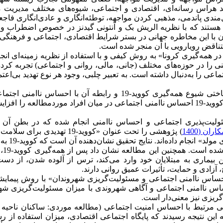
دهد هراس رسانه‌ای، اقتصادی و اجتماعی، شیوه‌های مختلف مدیریت 
ل‌مندی پاندمی، مذهبی کردن مواجهه، توطئه‌انگاری و عادی‌انگاری فاجع
اره هستند که با نظریه الریش بک و آنتونی گیدنز در خصوص اضطراب و 
ان با این مخاطره جهانی در بستر شرایط اقتصادی، اجتماعی و فرهنگ
ناقض رویارویی با آن منجر شده است.
ر همه‌گیری کرونا» به روش کیفی و با استفاده از نظریه زمینه‌ای انجا
 را در حوزه‌های مختلف (جانی، مالی، روانی و اجتماعی) تجربه کرده‌ا
 را به‌دنبال داشته است. به تعبیر چلبی، وجود هر نوع تهدید بی‌اعتم
) با هدف «مطالعه جامعه‌شناختی شیوع همه‌گیری کووید-19 و رابطه آن با احساس ناام
شهروندان شهر تهران» به انجام رسانده‌اند، نتایج حاکی است که شیوع کووید-19 احساس ناامنی اجتماعی در میان افراد موردمطالعه ر
ئولیت‌پذیری اجتماعی و احساس ناامنی انجام شده که در بطن آن 
ان (1400
) پژوهشی را تحت عنوان «کووید-19 تهدیدی برا
با ایجاد اختلال در یکپارچگی اجتماعی، یکپ
یکپارچگی اجتماعی
بیماری به مبتلایان خود وارد می‌کند، ترس از آلوده شدن، از دست
زادی و حمایت، تأثیرات عمیق روانی دارند.
ساس ناامنی اجتماعی و مسئولیت‌گریزی شهروندان» با روش پیمایشی
احساس ناامنی اجتماعی و آگاهی شهروندی با میزان مسئولیت‌گریزی ش
گریزی نیز معنی‌دار است.
به این نتیجه رسیدند که پایگاه اجتماعی اقتصادی، میزان استفاده از رسا