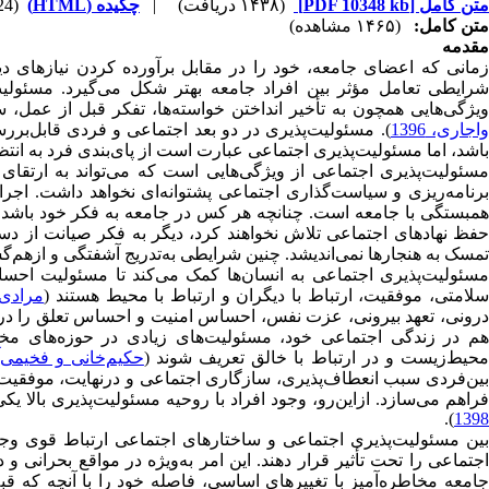
متن کامل
[PDF 10348 kb]
(۱۴۳۸ دریافت)
|
چکیده (HTML)
(5324 مشاهده)
متن کامل:
(۱۴۶۵ مشاهده)
مقدمه
زمانی که اعضای جامعه، خود را در مقابل برآورده کردن نیازهای د
شرایطی تعامل مؤثر بین افراد جامعه بهتر شکل می‌گیرد. مسئولیت‌
یژگی‌هایی همچون به تأخیر انداختن خواسته‌ها، تفکر قبل از عمل، 
اجاری، 1396
). مسئولیت‌پذیری در دو بعد اجتماعی و فردی قابل‌ب
باشد، اما مسئولیت‌پذیری اجتماعی عبارت است از پای‌بندی فرد به انت
مسئولیت‌پذیری اجتماعی از ویژگی‌هایی است که می‌تواند به ارتقا
برنامه‌ریزی و سیاست‌گذاری اجتماعی پشتوانه‌ای نخواهد داشت. اجرای 
همبستگی با جامعه است. چنانچه هر کس در جامعه به فکر خود باشد،
حفظ نهادهای اجتماعی تلاش نخواهند کرد، دیگر به فکر صیانت از دس
تمسک به هنجارها نمی‌اندیشد. چنین شرایطی به‌تدریج آشفتگی و ازهم‌گ
مسئولیت‌پذیری اجتماعی به انسان‌ها کمک می‌کند تا مسئولیت احسا
لامتی، موفقیت، ارتباط با دیگران و ارتباط با محیط هستند (
مرادی، 99
درونی، تعهد بیرونی، عزت نفس، احساس امنیت و احساس تعلق را دربر
هم در زندگی اجتماعی خود، مسئولیت‌های زیادی در حوزه‌های مختلف 
حیط‌زیست و در ارتباط با خالق تعریف شوند (
حکیم‌خانی و فخیمی‌آذر،
بین‌فردی سبب انعطاف‌پذیری، سازگاری اجتماعی و درنهایت، موفقیت 
راهم می‌سازد. ازاین‌رو، وجود افراد با روحیه مسئولیت‌پذیری بالا ی
).
1398
بین مسئولیت‌پذیری اجتماعی و ساختارهای اجتماعی ارتباط قوی وجود
اجتماعی را تحت تأثیر قرار دهند. این امر به‌ویژه در مواقع بحرانی
جامعه مخاطره‌آمیز با تغییرهای اساسی، فاصله خود را با آنچه که قب