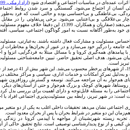
اثرات عمده‌ای در مناسبات اجتماعی و اقتصادی شود (
آزاد ارمکی، 1399
 انسان از اجتماع می‌شود. گسستگی و سرد شدن روابط اجتماعی
مردگی، بی‌عاطفگی و بی‌احساسی بوده و حالتی است که فرد به‌طور آ
 بی‌علاقگی و بی‌اعتنایی می‌شود. برخی بی‌تفاوتی را در مقابل 
نوع‌دوستی قرار داده و برخی دیگر آن را مقابل مفهوم مشارکت قرار می‌دهند (صفاریان و همکاران، 1399). این دقیقاً خل
خود به‌طور آگاهانه نسبت به امور گوناگون اجتماعی، سیاسی، اقتص
آن احساس مسئولیت و مشارکت فعال داشته باشند. به‌عبارتی، مسئولیت
ه جامعه را درگیر خود می‌سازد و در عبور از بحران‌ها و مخاطرات از
ا پیامدهای همه‌گیری کرونا و با مسائل مبتلا به فردگرایی، انزوا و
یان می‌شود. هدف اصلی تحقیق حاضر، تبیین جامعه‌شناختی مسئولیت‌
 تبریز است.
تبریز یکی از کلان‌شهرهایی است که در دوران شیوع همه‌گیری کووید-19، از شهرهای
داده است و به‌دلیل تمرکز امکانات و خدمات اداری، سیاسی و مراکز مختلف در
ای هم‌جوار به آن مراجعه می‌کنند. توسعه و گسترش روزافزون شهر 
 روستاها، شهرهای کوچک و بزرگ هم‌جوار و حتی از استان‌های دیگر،
اجتماعی را به مسئله قابل‌توجه و دارای اهمیت برای بررسی بدل کر
ست: در شهر تبریز، رابطه بین مسئولیت‌پذیری اجتماعی افراد با 
ی اجتماعی نشان می‌دهد تحقیقات داخلی اغلب به یکی از دو متغیر م
 هم‌زمان این دو متغیر در شرایط بحران یا پس از بحران معدود است.
جربه زیسته شهرنشینان از مواجهه با اپیدمی کرونا در زندگی ر
هش کیفی و از نوع پدیدارشناسی توصیفی است. نتایج تحقیق حاکی از 
هراس مواجهه و مدیریت مواجهه، فضای مفهومی تجارب زیسته شهر