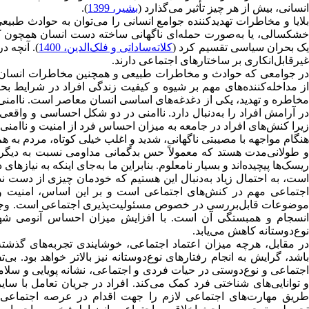
انسانی، بیش از هر چیز تأثیر می‌گذارد (
بشیر، 1399
).
بلایا و مخاطرات تهدید‌کننده جوامع انسانی را می‌توان به حوادث ط
خشکسالی، یا به‌صورت حمله‌ای ناگهانی ساخته دست انسان همچون کود
ک بحران سیاسی تقسیم کرد (
کلاته‌ساداتی و فلک‌الدین، 1400
). آنچه 
غیرقابل‌انکاری بر ساختارهای اجتماعی دارند.
در جوامعی که حوادث و مخاطرات طبیعی و همچنین مخاطرات انسان‌ساخ
از مداخله‌کننده‌های مهم بر شیوه و کیفیت زندگی افراد در شرایط بح
مخاطره و تهدید، یکی از دغدغه‌های اساسی انسان معاصر است. ناامن
در آرامش افراد را به‌دنبال دارد. ناامنی در دو شکل احساسی و وا
زیرا کنش‌های افراد در جامعه به میزان احساس فرد از امنیت و ناامنی 
هنگام مواجهه با مصیبتی ناگهانی، شدید و اغلب خیلی کوتاه، مردم به هم م
و طولانی‌مدت هستد که معمولاً حس بدگمانی مداومی نسبت به دیگران
ریسک‌ها پیچیده‌اند و بسیار نامعلوم. بنابراین ما به‌جای اینکه به نیازه
موضوعات قابل‌بررسی در خصوص مسئولیت‌پذیری اجتماعی است. وجود ر
انسجام و همبستگی آن است. با افزایش میزان احساس آنومی شهرو
نوع‌دوستانه کاهش می‌یابد.
در مقابل، هرچه میزان اعتماد اجتماعی، خوشایندی تجربه‌های گذشته
باشد، گرایش به انجام رفتارهای نوع‌دوستانه نیز بالاتر خواهد بود. ب
جتماعی و نوع‌دوستی در حیات فردی و اجتماعی، نشانه پویایی و سل
و توانایی‌های شناختی فرد کمک می‌کند. افراد در جریان تعامل با سا
طریق مهارت‌های اجتماعی لازم را جهت اقدام در عرصه اجتماعی به 