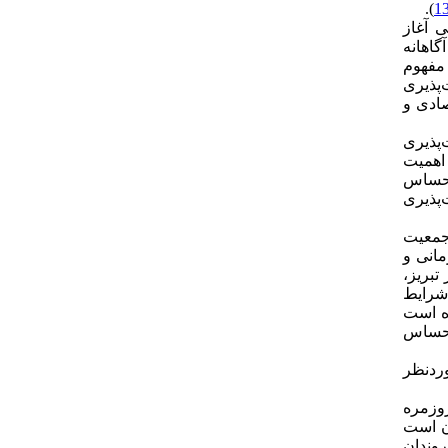
).
 آغاز
گاهانه
مفهوم
اف مفهوم مسئولیت‌پذیری
ادی و
‌پذیری
 اهمیت
 احساس
پذیری
 پرخطر محسوب می‌شد. این شهر بیش از 41 درصد از جمعیت
مانی و
تبریز،
 شرایط
ده است
احساس
وردنظر
وزمره
آن است
وندان