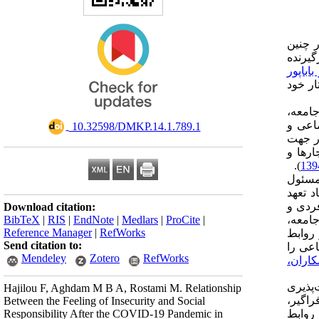
 چنین
یرنده
باباپور
ر خود
امعه،
ماعی و
‎ 10.32598/DMKP.14.1.789.1
ر جهت
ارها و
).
مسئول
 تعهد
ردی و
Download citation:
جامعه،
BibTeX
|
RIS
|
EndNote
|
Medlars
|
ProCite
|
Reference Manager
|
RefWorks
 روابط
Send citation to:
اعی را
Mendeley
Zotero
RefWorks
اران،
پذیری
Hajilou F, Aghdam M B A, Rostami M. Relationship
راگیر،
Between the Feeling of Insecurity and Social
 روابط
Responsibility After the COVID-19 Pandemic in