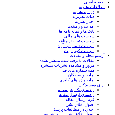
صفحه اصلی
اطلاعات نشریه
درباره نشریه
هیات تحریریه
اخبار نشریه
اهداف و زمینه‌ها
بانک ها و نمایه نامه ها
سیاست های مالی
سیاست تعارض منافع
سیاست دسترسی آزاد
سیاست کپی رایت
آرشیو مجله و مقالات
مقالات پذیرفته شده منتشر نشده
مرور و مشاهده نشریات منتشره
همه شماره های قبل
نمایه نویسندگان
نمایه واژه های کلیدی
برای نویسندگان
راهنمای نگارش مقاله
راهنمای ارسال مقاله
فرم ارسال مقاله
اصول اخلاق نشر
اخلاق در مطالعات پزشکی
اصول اخلاق نشر در روانشناسی