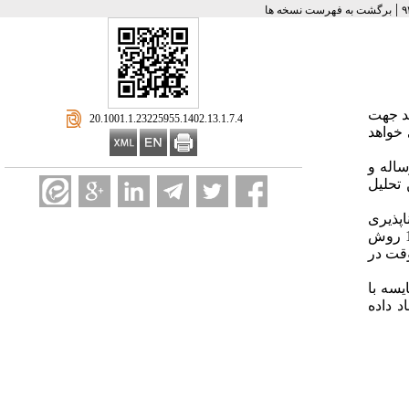
|
برگشت به فهرست نسخه ها
د جهت
‎ 20.1001.1.23225955.1402.13.1.7.4
 خواهد
اله و
 تحلیل
پذیری
شده است. اتخاذ روش صحیح اسکان موقت از مهم‌ترین و چالش‌سازترین اقدامات مدیریتی پس از بحران به‌حساب می‌آید که خود شامل 10 روش
قت در
یسه با
د داده