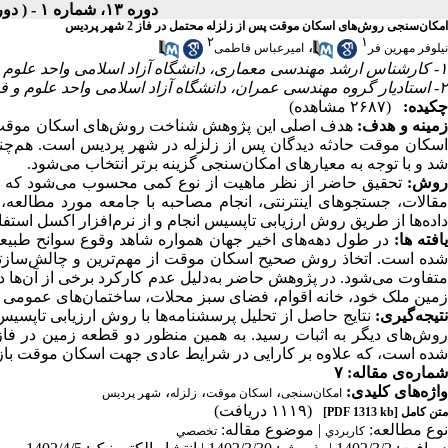
دوره ۱۳، شماره ۱ - ( دوره سیزدهم،شماره اول،بهار ۱۴۰۲ )
امکان‌سنجی روش‌های اسکان موقت پس از زلزله محتمل در فاز 2 شهر پردیس
۲
۱
،
نیلوفر مهرین فر
امیرعباس فاطمی
۱- کارشناس ارشد مهندسی معماری، دانشگاه آزاد اسلامی واحد علوم و فناوری پردیس، تهران، ایران
۲- استادیار گروه مهندسی عمران، دانشگاه آزاد اسلامی واحد علوم و فناوری پردیس، تهران، ایران
چکیده:
(۲۶۸۷ مشاهده)
مینه و هدف:
هدف اصلی این پژوهش
شناخت روش‌های اسکان موقت، ا
سکان موقت حادثه دیدگان پس از زلزله در شهر پردیس است
.
هم‌چن
شد و با توجه به معیارهای امکان‌سنجی گزینه برتر انتخاب می‌شود.
روش:
تحقیق حاضر از نظر ماهیت از نوع کمی محسوب می‌شود که بنا
مقالات، جستجوهای اینترنتی، انجام مصاحبه با جامعه مورد مطالعه،
داده‌ها از طریق روش ارزیابی تاپسیس انجام و از نرم‌افزار اکسل است
افته ها:
در طول دهه‌های اخیر جهان همواره شاهد وقوع سوانح طبیعی
تفاوت می‌شود. در پژوهش حاضر به‌دلیل عدم کارکرد برخی از آن‌ها 
زمین ملک خود، خانه اقوام، فضای سبز محلات، ساختمان‌های عمومی محل
تیجه‌گیری:
نتایج حاصل از تحلیل
پرسشنامه‌ها با روش ارزیابی
تاپسیس،
وش‌های دیگر به اثبات رسید.
به همین منظور دو قطعه زمین در فاز 
شده است، که علاوه بر کارایی در شرایط عادی جهت اسکان موقت بازمان
شماره‌ی مقاله: ۷
واژه‌های کلیدی:
،
،
،
امکان‌سنجی
اسکان موقت
زلزله
شهر پردیس
(۱۱۱۹ دریافت)
متن کامل
[PDF 1313 kb]
نوع مطالعه:
| موضوع مقاله:
كاربردي
تخصصي