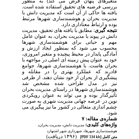
متغیرهای پنهان فرض می کند) به منظور
بررسی فرضیه های تحقیق استفاده شده است.
یافته ها حاکی از آن است که مدیریت دانش با
مدیریت بحران و هوشمندسازی شهرها مرتبط
بوده و ارتباط معناداری دارد.
نتیجه گیری
: مطابق با یافته های تحقیق، مدیریت
دانش در پیوند با مدیریت بحران، به عنوان عامل
مهم و حیاتی برای هوشمندسازی شهرها
محسوب می شود که بمنظور ایجاد ارزش و
آمادگی پایدار در محیط پیچیده و متغیر امروزی،
خود به عنوان پیش زمینه ای اصلی در مواجهه با
بحران هاست. با هوشمندسازی شهرها، جوامع
قادرند که عملکرد بهتری را در مقابله و
پیشگیری از بحران از خود نشان دهند. از طرفی
نیز در مدل طراحی شده مشخص شد
هوشمندسازی شهرها در راستای مدیریت بحران
تأثیرگذار بوده و می تواند به عنوان رویکردی
نوین در عرصه جهانی مدیریت شهری به صورت
چشم اندازی متعالی در کشور ما نیز پیگیری می
شود.
شماره‌ی مقاله: ۷
واژه‌های کلیدی:
،
،
مدیریت دانش
مدیریت بحران
،
هوشمندسازی شهرها
شهرداری شهر اشتهارد
(۱۴۹۶ دریافت)
متن کامل
[PDF 534 kb]