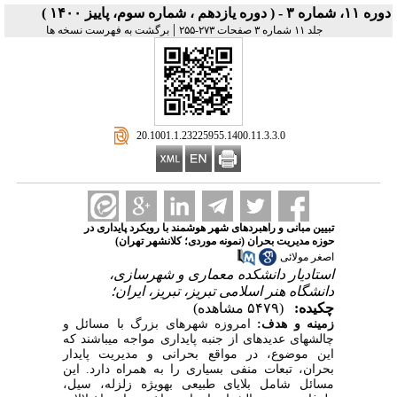
دوره ۱۱، شماره ۳ - ( دوره یازدهم ، شماره سوم، پاییز ۱۴۰۰ )
|
جلد ۱۱ شماره ۳ صفحات ۲۷۳-۲۵۵
برگشت به فهرست نسخه ها
‎ 20.1001.1.23225955.1400.11.3.3.0
تبیین مبانی و راهبردهای شهر هوشمند با رویکرد پایداری در
حوزه مدیریت بحران (نمونه موردی؛ کلانشهر تهران)
اصغر مولائی
استادیار دانشکده معماری و شهرسازی،
دانشگاه هنر اسلامی تبریز، تبریز، ایران؛
چکیده:
(۵۴۷۹ مشاهده)
زمینه و هدف:
امروزه شهرهای بزرگ با مسائل و
چالشهای عدیده­ای از جنبه پایداری مواجه می­باشند که
این موضوع، در مواقع بحرانی و مدیریت پایدار
بحران، تبعات منفی بسیاری را به همراه دارد. این
مسائل شامل بلایای طبیعی به­ویژه زلزله، سیل،