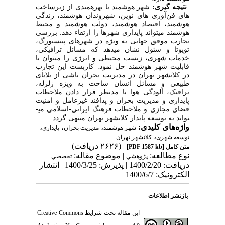
نتیجه گیری:
شهر هوشمند با بهره­مندی از زیرساخت
­های فن‌آوری­ های نوین، شهروندان هوشمند، زندگی
هوشمند، اقتصاد هوشمند، دولت هوشمند و محیط
هوشمند می­تواند پایداری شهرها را ارتقاء دهد. بررسی
تجارب موفق جهانی به­ ویژه در شهرهای پیتسبورگ،
تویوتا و سئول نشان می­دهد که مسائل ترافیکی،
خدمات شهری، زیست­ محیطی و انرژی را می­توان با
قابلیت شهر هوشمند حل نمود. کاربست این تجارب
در کلانشهر تهران در مدیریت بحران ناشی از بلایای
طبیعی و مسائل انسان ­ساخت به ­ویژه زلزله،
ترافیک، آلودگی هوا با مدنظر قرار دادن ملاحظات
پایداری و مدیریت بحران و پدافند غیرعامل و امنیت
فضای مجازی و ملاحظات فرهنگ ایرانی-اسلامی می­
تواند به توسعه پایدار کلانشهر تهران منتهی گردد.
واژه‌های کلیدی:
،
،
،
شهر هوشمند
مدیریت بحران
پایداری
،
توسعه شهری
کلانشهر تهران.
(۲۶۲۶ دریافت)
متن کامل
[PDF 1587 kb]
نوع مطالعه:
| موضوع مقاله:
پژوهشي
تخصصي
دریافت: 1400/2/20 | پذیرش: 1400/3/25 | انتشار
الکترونیک: 1400/6/7
بازنشر اطلاعات
این مقاله تحت شرایط
Creative Commons