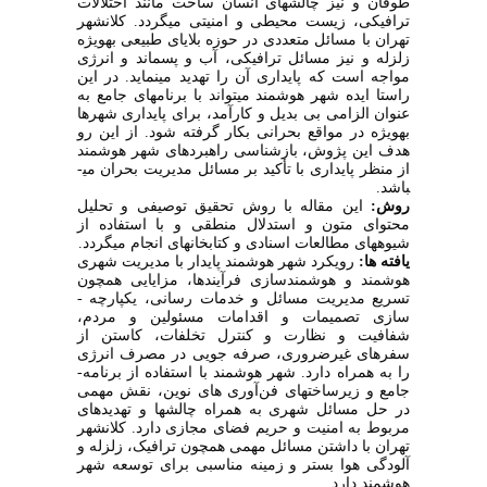
طوفان و نیز چالش­های انسان ساخت مانند اختلالات
ترافیکی، زیست محیطی و امنیتی می­گردد. کلانشهر
تهران با مسائل متعددی در حوزه بلایای طبیعی به­ویژه
زلزله و نیز مسائل ترافیکی، آب و پسماند و انرژی
مواجه است که پایداری آن را تهدید می­نماید. در این
راستا ایده شهر هوشمند می­تواند با برنامه­ای جامع به
عنوان الزامی بی بدیل و کارآمد، برای پایداری شهرها
به­ویژه در مواقع بحرانی بکار گرفته شود. از این رو
هدف این پژوش، بازشناسی راهبردهای شهر هوشمند
از منظر پایداری با تأکید بر مسائل مدیریت بحران می­
باشد.
روش:
این مقاله با روش تحقیق توصیفی و تحلیل
محتوای متون و استدلال منطقی و با استفاده از
شیوه­های مطالعات اسنادی و کتابخانه­ای انجام می­گردد.
یافته­ ها:
رویکرد شهر هوشمند پایدار با مدیریت شهری
هوشمند و هوشمندسازی فرآیندها، مزایایی همچون
تسریع مدیریت مسائل و خدمات­ رسانی، یکپارچه ­
سازی تصمیمات و اقدامات مسئولین و مردم،
شفافیت و نظارت و کنترل تخلفات، کاستن از
سفرهای غیرضروری، صرفه­ جویی در مصرف انرژی
را به همراه دارد. شهر هوشمند با استفاده از برنامه­
جامع و زیرساخت­های فن‌آوری ­های نوین، نقش مهمی
در حل مسائل شهری به همراه چالش­ها و تهدیدهای
مربوط به امنیت و حریم فضای مجازی دارد. کلانشهر
تهران با داشتن مسائل مهمی همچون ترافیک، زلزله و
آلودگی هوا بستر و زمینه مناسبی برای توسعه شهر
هوشمند دارد.