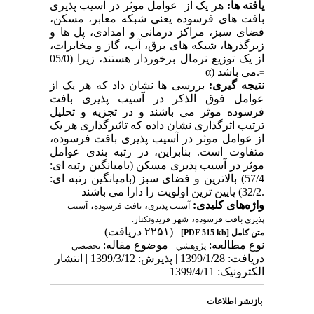
یافته ها:
هر یک از عوامل موثر در آسیب پذیری
بافت های فرسوده یعنی شبکه معابر، مسکن،
فضای سبز، مراکز درمانی و امدادی، پل ها و
زیرگذرها، شبکه های برق، آب، گاز و مخابرات،
از یک توزیع نرمال برخوردار هستند، زیرا (05/0
می باشد.
)
α
=
نتیجه گیری:
بررسی ها نشان داد که هر یک از
عوامل فوق الذکر در آسیب پذیری بافت
فرسوده موثر می باشند و در تجزیه و تحلیل
ترتیب اثرگذاری نشان داده که تاثیرگذاری هر یک
از عوامل موثر در آسیب پذیری بافت فرسوده،
متفاوت است. بنابراین، در رتبه بندی عوامل
موثر در آسیب پذیری مسکن (بامیانگین رتبه ای:
57/4) بالاترین و فضای سبز (بامیانگین رتبه ای:
32/2) پایین ترین اولویت را دارا می باشند.
واژه‌های کلیدی:
،
،
آسیب پذیری
بافت فرسوده
آسیب
،
پذیری بافت فرسوده
شهر فریدونکنار.
(۲۲۵۱ دریافت)
متن کامل
[PDF 515 kb]
نوع مطالعه:
| موضوع مقاله:
پژوهشي
تخصصي
دریافت: 1399/1/28 | پذیرش: 1399/3/12 | انتشار
الکترونیک: 1399/4/11
بازنشر اطلاعات