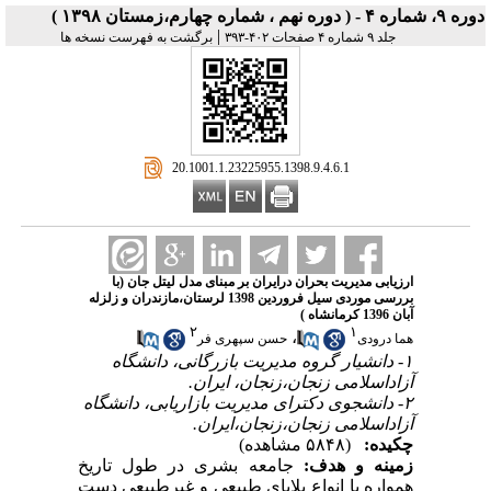
دوره ۹، شماره ۴ - ( دوره نهم ، شماره چهارم،زمستان ۱۳۹۸ )
|
جلد ۹ شماره ۴ صفحات ۴۰۲-۳۹۳
برگشت به فهرست نسخه ها
‎ 20.1001.1.23225955.1398.9.4.6.1
ارزیابی مدیریت بحران درایران بر مبنای مدل لیتل جان (با
بررسی موردی سیل فروردین 1398 لرستان،مازندران و زلزله
آبان 1396 کرمانشاه )
۲
۱
،
هما درودی
حسن سپهری فر
۱- دانشیار گروه مدیریت بازرگانی، دانشگاه
آزاداسلامی زنجان،زنجان، ایران.
۲- دانشجوی دکترای مدیریت بازاریابی، دانشگاه
آزاداسلامی زنجان،زنجان،ایران.
چکیده:
(۵۸۴۸ مشاهده)
زمینه و
هدف:
جامعه بشری در طول تاریخ
همواره با انواع بلایای طبیعی و غیرطبیعی دست