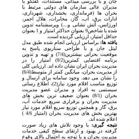
جان و با بررسی میدانی، مستندات، گفتگو با
مدیران عالی سازمان های دولتی مرتبط با
بحران ها (فرمانداری، بخشداری، شهرداری،
ادارات برق، آب، گاز، مخابرات، هلال احمر،
اورژانس، آتش نشانی و....) وپرسشنامه تدوین
شده با شاخص9 بعنوان حداکثر امتیاز و 1 بعنوان
حداقل امتیاز، ارزیابی گردیده است.
یافته ها:
براساس ارزیابی انجام شده طبق مدل
لیتل جان و با طراحی سناریوی پاسخ به
موقعیت بحرانی بیشترین(7/4) و تهیه و تدوین
برنامه اقتضایی کمترین(9/2) امتیاز را در
مدیریت بحران ایران نشان داده اند. ارزیابی کلی
از مدیریت بحران، میانگین کمتر از متوسط(6/4)
را نشان می دهد. وجود سامانه برای ارسال و
توزیع مناسب اقلام مورد نیاز(2)، اطلاع رسانی
سیستمی به افراد و مدیران عضو مدیریت
بحران (8/1) بعنوان ضعیف ترین بخش های
مدیریت بحران و برقراری سریع خدمات آب،
برق، گاز و همچنین توزیع سریع اقلام مورد نیاز
بهترین بخش های مدیریت بحران (امتیاز 4/6 )
اعلام شده اند.
نتیجه گیری:
با وجود تلاش های زیاد صورت
گرفته در بهبود و ارتقای سطح کیفی خدمات
مدیریت بحران و با توجه به احتمال بالای وقوع