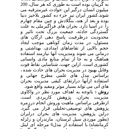
به گریبان بوده است به طوری که هر سال، 200
میلیون انسان درگیر این حوادث غیرمترقبه می
شوند.کشور ایران نیز جزء ده کشور بلاخیز دنیا
بوده و بعد از هند، بنگلادش و چین مقام چهارم
را در آسیا دارد. بحران های فراگیرملی به علت
گستردگی حادثه، جمعیت بزرگ تحت تاثیر و
محدودیت درظرفیت پاسخ دهی ارگان های
مسئول، در مدت زمان کوتاهی موجب ایجاد
حجم بالایی از تقاضاهای امدادی، بهداشتی و
درمانی می شوند ومدیریت آنها نیازمند استفاده
هماهنگ و به جا از تمام منابع مادی وانسانی
کشوری است. ازاین جهت، شناسایی نقاط قوت
وقابل بهبود در مدیریت بحران های حادث شده ،
براساس مدل های علمی مطرح جهانی و
استفاده ازآنها درارتقای کیفی مدیریت بحران
های آتی می تواند بسیار موثر ومفید واقع شود.
روش :
باتوجه به اهداف مورد نظر در واکاوی
مدیریت بحران، پژوهش کاربردی است.
ازطرفی براساس ماهیت وروش انجام درزمره
پژوهش های توصیفی
-
تحلیلی قرار می گیرد.
در
این پژوهش، مدیریت های بحران درایران
(بطور موردی سیل لرستان، مازندران و زلزله
کرمانشاه) با استفاده از مدل6 مرحله ای لیتل