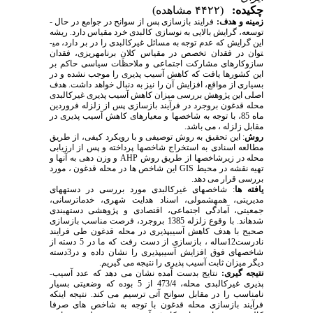
چکیده:
(۴۴۲۲ مشاهده)
زمینه و هدف:
فرایند بازسازی ­پس ­از ­سوانح در جوامع در حال ­
توسعه، گرایش بالایی به نوسازی کالبدی خرد مقیاس دارد. ریشه
این گرایش که عدم توجه به مسائل غیرکالبدی را در بر دارد، می­
توان در فقدان تخصص در مقیاس کلانِ برنامه­ریزی، فقدان
سازوکارهای مشارکت اجتماعی و ملاحظات سیاسی حاکم بر
این کشورها یافت که کاهش آسیب پذیری را موجب نشده و در
بسیاری از مواقع، افزایش آن را نیز به دنبال خواهد داشت. هدف
اصلی این پژوهش بررسی میزان کاهش آسیب پذیری غیرکالبدی
محله قدغون بروجرد در فرآیند بازسازی پس از زلزله فروردین
ماه 85، با توجه به شاخص‏ها و معیارهای کاهش آسیب پذیری در
مقابل زلزله ، می باشد.
روش
: این تحقیق به روش توصیفی و با رویکرد کیفی، از طریق
مطالعه اسنادی به استخراج شاخص­ها پرداخته و پس از ارزیابی
محله در زیرشاخص­ها از طریق روش
AHP
و وزن دهی به آن­ها و
تهیه نقشه در محیط
GIS
این شاخص ها در محله قدغون ، مورد
بررسی قرار می دهد.
یافته­ ها
: شاخص­های غیرکالبدی مورد بررسی در دسته­های
مدیریتی، همه­شمولی، اسناد هدایت شهری، خدمات­رسانی،
جمعیتی، آمادگی اجتماعی، اقتصادی و پژوهشی دسته­بندی
شده­اند. با وقوع زلزله 1385 بروجرد، فرصت مناسب بازسازی
صحیح با هدف کاهش آسیب­پذیری در محله قدغون طی فرایند
نادرست12ساله ، بازسازی از دست رفت که ما در 5 دسته از
شاخص­های فوق افزایش آسیب­پذیری را نشان داده و در3دسته
دیگر میزان ثابت آسیب ­پذیری را نتیجه می گیریم.
نتیجه­ گیری:
نتایج بدست آمده نشان می دهد که عدد آسیب­
پذیری ­غیرکالبدی محله، 473/4 از 5 بوده که وضعیتی بسیار
نامناسب را در مقابل سوانح آتی ترسیم می کند. نتیجه اینکه
فرآیند بازسازی محله قدغون با توجه به شاخص های صرفا