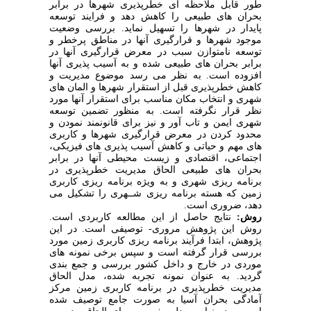
طور قابل ملاحظه ای خطرپذیری شهرها در برابر
بحران های طبیعی را کاهش دهد و فرایند توسعه
پایدار در شهرها را تسهیل نماید. بررسی وضعیت
موجود شهرها و قرارگیری آنها در مناطق پرخطر و
توسعه نامتوازن سبب در معرض قرارگیری آنها در
برابر بحران های طبیعی شده و به آسیب پذیری آنها
افزوده است. به نظر می رسد موضوع مدیریت و
کاهش خطرپذیری قبل از استقرار شهرها و المان های
شهری و انتخاب مکان مناسب برای استقرار آنها مورد
نظر قرار نگرفته است. به منظور
تضمین توسعه
شهری ایمن و تاب آور و نیز برای قانونمند نمودن و
محدود کردن در معرض قرارگیری شهرها و کاربری
های مهم و حیاتی و کاهش آسیب پذیری های فیزیکی،
اجتماعی، اقتصادی و زیست محیطی آنها در برابر
بحران های طبیعی
الحاق مدیریت خطرپذیری در
برنامه ریزی شهری و به ویژه برنامه ریزی کاربری
زمین که هسته برنامه ریزی شــهری را تشکیل می
دهد، ضروری است.
روش:
نتایج حاصل از این مطالعه کاربردی است.
روش این پژوهش مروری- توصیفی است. در این
پژوهش، ابتدا فرآیند برنامه ریزی کاربری زمین مورد
بررسی قرار گرفته است و سپس برخی نمونه های
موردی در خارج و داخل کشور بررسی و جمع بندی
گردید. به عنوان نمونه تجربه شده، مدل الحاق
مدیریت خطرپذیری در برنامه کاربری زمین مرکز
آمادگی بحران آسیا به صورت جامع توصیف شده