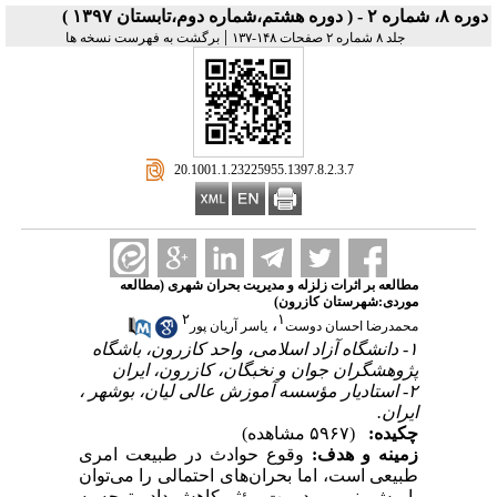
دوره ۸، شماره ۲ - ( دوره هشتم،شماره دوم،تابستان ۱۳۹۷ )
|
جلد ۸ شماره ۲ صفحات ۱۴۸-۱۳۷
برگشت به فهرست نسخه ها
‎ 20.1001.1.23225955.1397.8.2.3.7
مطالعه بر اثرات زلزله و مدیریت بحران شهری (مطالعه
موردی:شهرستان کازرون)
۲
۱
،
محمدرضا احسان دوست
یاسر آریان پور
۱- دانشگاه آزاد اسلامی، واحد کازرون، باشگاه
پژوهشگران جوان و نخبگان، کازرون، ایران
۲- استادیار مؤسسه آموزش عالی لیان، بوشهر ،
ایران.
چکیده:
(۵۹۶۷ مشاهده)
زمینه
و
هدف
:
وقوع
حوادث
در
طبیعت
امری
طبیعی
است،
اما
بحران‌های
احتمالی
را
می‌توان
با
پیش‌بینی و
مدیریت مؤثر
کاهش
داد
.
توجه
به