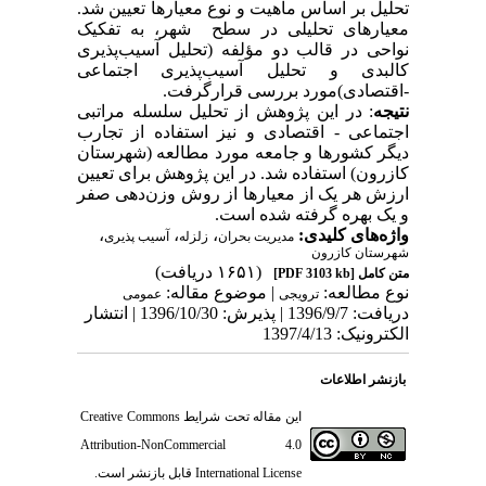
تحلیل
بر
اساس
ماهیت
و
نوع
معیارها
تعیین
شد.
معیارهای
تحلیلی
در
سطح
شهر،
به
تفکیک
نواحی
در
قالب
دو
مؤلفه
(تحلیل
آسیب‌پذیری
کالبدی
و
تحلیل
آسیب‌پذیری
اجتماعی
-اقتصادی)مورد
بررسی
قرارگرفت
.
نتیجه
:
در این
پژوهش
از
تحلیل
سلسله
مراتبی
اجتماعی
-
اقتصادی
و
نیز
استفاده
از
تجارب
دیگر کشورها
و
جامعه
مورد
مطالعه
(شهرستان
کازرون) استفاده شد.
در
این
پژوهش
برای
تعیین
ارزش
هر
یک
از
معیارها
از
روش
وزن
دهی
صفر
و یک
بهره
گرفته
شده
است
.
واژه‌های کلیدی:
،
،
،
مدیریت بحران
زلزله
آسیب پذیری
شهرستان کازرون
(۱۶۵۱ دریافت)
متن کامل
[PDF 3103 kb]
نوع مطالعه:
| موضوع مقاله:
ترویجی
عمومى
دریافت: 1396/9/7 | پذیرش: 1396/10/30 | انتشار
الکترونیک: 1397/4/13
بازنشر اطلاعات
این مقاله تحت شرایط
Creative Commons
Attribution-NonCommercial 4.0
International License
قابل بازنشر است.