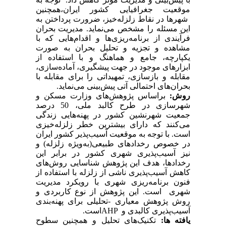
موقعیت
جغرافیایی کشور
ایران،همچنین
شهرها
در
نقاط
زلزله‌خیز، ضرورت پرداختن به
این
مسئله را مشخص می‌نماید
.
مدیریت
بحران
فرآیندی
از
برنامه‌ریزی‌ها
و
اقدام‌هایی
که
با
مشاهده
و
تجزیه
و
تحلیل
بحران
به
صورت
یکپارچه،
جامع
و
هماهنگ
و
با استفاده
از
ابزارهای
موجود
در
جهت
پیشگیری
،
آماده‌سازی
،
مقابله
و
بازسازی
،
تمهیداتی
را
برای
مقابله
با
بحران‌های
احتمالی
آتی
پیش
بینی
می‌نماید
.
روش
:
براساس
پژوهش‌های
وزارت
مسکن
و
شهرسازی
در طرح
کالبد
ملی، 50 درصد
جمعیت
شهرنشین
کشور
در
پهنه‌هایی
زندگی
می‌کنند
که
دارای
بیشترین
خطر
زلزله‌خیزی
است.
با
توجه
به
موقعیت
آسیب‌پذیر
کشور
ایران
در
خصوص
رخدادهای
طبیعی(به‌ویژه
زلزله) و
نیز
آس
ی
ب‌پذیری
شهری
کشور
در
برابر
این
رخدادها،
هدف
این
پژوهش
شناسایی روش‌های
کاهش
آسیب‌پذیری
ناشی
از
زلزله
با
استفاده
از
فنون
برنامه‌ریزی
شهری
با
رویکرد
مدیریت
شهری
است
.
این
پژوهش
از
نوع
کاربردی
و
روش
پژوهش
معیاری
-
تحلیلی
برای
پهنه‌بندی
آسیب‌پذیری
کالبدی
و
AHP
است.
یافته ها
:
تکنیک‌های
تحلیل
و
همچنین
سطوح