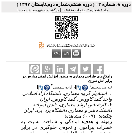
دوره ۸، شماره ۲ - ( دوره هشتم،شماره دوم،تابستان ۱۳۹۷ )
|
جلد ۸ شماره ۲ صفحات ۱۱۸-۱۰۳
برگشت به فهرست نسخه ها
‎ 20.1001.1.23225955.1397.8.2.1.5
راهکارهای طراحی معماری به منظور افزایش ایمنی مدارس در
برابر آتش سوزی
۲
۱
،
لیلا میرسعیدی
آزاده شمسی
۱- استادیار گروه معماری، دانشگاه آزاد اسلامی
واحد گنبد کاووس، گنبد کاووس، ایران
۲- کارشناس ارشد معماری، دانش آموخته
دانشکده هنر و معماری دانشگاه یزد، یزد، ایران
چکیده:
(۶۰۰۷ مشاهده)
زمینه و هدف:
آمادگی و شناخت نسبت به
خطرات پیرامون و نحوه‌ی جلوگیری در برابر
حوادث، یکی از الزامات مهم در طراحی و