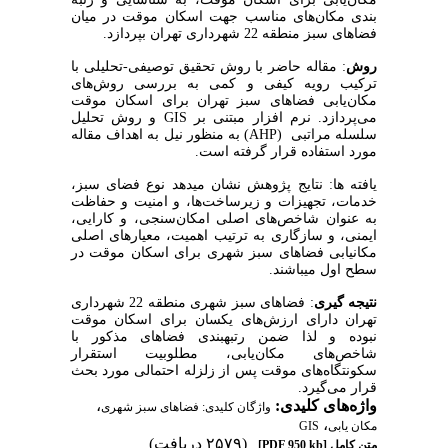
بندی مکان‌های مناسب جهت اسکان موقت در میان
فضاهای سبز منطقه 22 شهرداری تهران بپردازد.
روش
: مقاله حاضر با روش تحقیق توصیفی-تحلیلی با
ترکیب رویه کیفی و کمی به بررسی روش‌های
مکان‌یابی فضاهای سبز تهران
برای اسکان موقت
می‌پردازد. نرم افزار مبتنی بر
GIS
و روش تحلیل
سلسله مراتبی
(AHP)
به منظور نیل به اهداف مقاله
مورد استفاده قرار گرفته است.
یافته­ ها:
نتایج پژوهش نشان می­دهد نوع فضای سبز،
خدمات، تجهیزات و زیرساخت‌ها، و امنیت و حفاظت
به عنوان شاخص‌های اصلی امکان
سنجی، و کارایی،
ایمنی، و سازگاری به ترتیب اهمیت،
معیارهای اصلی
مکان­یابی فضاهای سبز شهری برای اسکان موقت در
سطح اول می­باشند.
نتیجه­ گیری
: فضاهای سبز شهری منطقه 22 شهرداری
تهران دارای ارزش‌های یکسان برای اسکان موقت
نبوده و لذا ضمن رتبه­بندی فضاهای مذکور با
شاخص‌های مکان‌یابی، مطلوبیت استقرار
سکونتگاه‌های موقت پس از زلزله احتمالی مورد بحث
قرار می‌گیرد.
واژه‌های کلیدی:
،
واژگان کلیدی: فضاهای سبز شهری
،
مکان یابی
GIS
(۲۵۷۹ دریافت)
متن کامل
[PDF 950 kb]