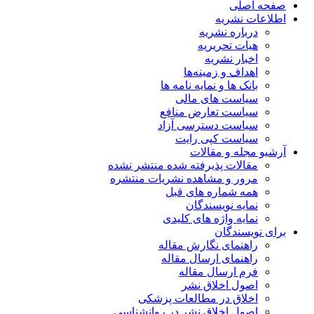
صفحه اصلی
اطلاعات نشریه
درباره نشریه
هیات تحریریه
اخبار نشریه
اهداف و زمینه‌ها
بانک ها و نمایه نامه ها
سیاست های مالی
سیاست تعارض منافع
سیاست دسترسی آزاد
سیاست کپی رایت
آرشیو مجله و مقالات
مقالات پذیرفته شده منتشر نشده
مرور و مشاهده نشریات منتشره
همه شماره های قبل
نمایه نویسندگان
نمایه واژه های کلیدی
برای نویسندگان
راهنمای نگارش مقاله
راهنمای ارسال مقاله
فرم ارسال مقاله
اصول اخلاق نشر
اخلاق در مطالعات پزشکی
اصول اخلاق نشر در روانشناسی