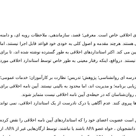
های اخلاقی خاص است. معرفی؛ قصد، سازماندهی، ملاحظات رویه ای، و دامنه
ستند. هرچند مقدمه و اصول کلی به خودی خود قواعد قابل اجرا نیستند، اما
ین می کند. اکثر استانداردهای اخلاقی به طور گسترده نوشته شده اند، تا برای
یستند. درواقع، اینکه رفتار معینی به طور خاص توسط استاندارد اخلاقی مورد
درسه ای روانشناسی؛ پژوهش؛ تدریس؛ نظارت بر کارآموزان؛ خدمات عمومی؛
 برنامه؛ و مدیریت اند، اما محدود به بالینی نیستند.
آیین نامه
اخلاقی برای
صی روان‌شناسان که در حیطه‌ی
آیین نامه
اخلاقی نیست متمایز شوند.
ا پیروی کنند. عدم آگاهی یا درک نادرست از یک استاندارد اخلاقی، نمی تواند
است عضویت اعضای خود را که استانداردهای
آیین نامه
اخلاقی را نقض کرده
 دانشجویان ، خواه عضو
APA
باشند یا نباشند، توسط ارگان‌هایی غیر از
APA
، از