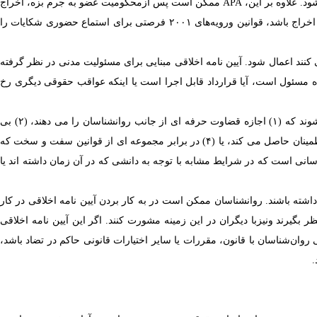
د. علاوه بر این،
APA
ممکن است پس ازمحکومیت عضو به جرم بزه، اخراج
اعمال شود کمتر از اخراج باشد، قوانین ورویه‌های ۲۰۰۱ فرصتی برای استماع حضوری شکایات را
ی کنند اعمال شود.
آیین نامه
اخلاقی مبنایی برای مسئولیت مدنی در نظر گرفته
گاه مسئول است، آیا قرارداد قابل اجرا است یا اینکه عواقب حقوقی دیگری رخ
تعدیل کننده های مورد استفاده در برخی از استانداردهای این آیین نامه اخلاقی (به عنوان مثال، معقول ، مناسب، بالقوه) زمانی در استانداردها گنجانده می شوند که (۱) اجازه قضاوت حرفه ای از جانب روانشناسان را می دهند، (۲) بی
عدالتی یا نابرابری را که بدون اصلاح کننده رخ می دهد، از بین می برند (۳) از کاربردپذیری در طیف وسیعی از فعالیت های انجام شده توسط روانشناسان اطمینان حاصل می کند، یا (۴) در برابر مجموعه ای از قوانین سفت و سخت که
سانی است که در شرایط مشابه با توجه به دانشی که در آن زمان داشته اند یا
داشته باشند. روانشناسان ممکن است در به کار بردن آیین نامه اخلاقی در کار
 بگیرند ونیزبا دیگران در این زمینه مشورت کنند. اگر این آیین نامه اخلاقی
قی روان‌شناسان با قانون، مقررات یا سایر اختیارات قانونی حاکم در تضاد باشد،
.