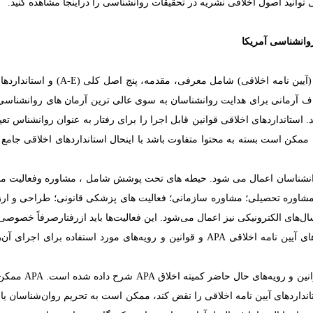
توانید اصول اخلاقی نشریه در تحقیقات روانشناسی را دراینجا مشاهده کنید.
وانشناسی آمریکا
(
آیین نامه
اخلاقی) شامل معرفی، مقدمه، پنج اصل کلی (
A-E
) و استاندارد
ف آرمانی برای هدایت روانشناسان به سوی عالی ترین آرمان های روانشناسی ه
استانداردهای اخلاقی قوانین قابل اجرا را برای رفتار به عنوان روانشناس تعی
مکن است بسته به محتوا متفاوت باشد با اینحال استانداردهای اخلاقی جامع ن
روانشناسان اعمال می شود. حیطه های تحت پوشش شامل ، مشاوره وفعالیت م
مشاوره تحصیلی؛ مشاوره سازمانی؛ فعالیت های پزشکی قانونی؛ طراحی و ارزیابی
سال‌های الکترونیکی نیز اعمال می‌شود. این فعالیت‌ها باید ازرفتارصرفاً خصو
های
آیین نامه
اخلاقی
APA
و قوانین و رویه‌های مورد استفاده برای اجرای آن‌ه
ن و رویه‌های حال حاضر کمیته اخلاق
APA
شرح داده شده است.
APA
ممکن 
تانداردهای
آیین نامه
اخلاقی را نقض کند، ممکن است به تحریم روان‌شناسان یا