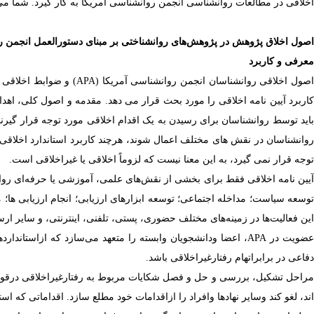
اخلاقی در مطالعات روانشناسی انجمن روانشناسی آمریکا به کار گیرد. شما می 
اصول اخلاق پژوهش در پژوهش‌های روانشناختی بر مبنای دستورالعمل انجمن ر
معرفی و کاربرد
اصول اخلاقی روانشناسان انجمن روانشناسی آمریکا (
(APA
و ضوابط
اخلاقی 
اربرد
آیین نامه
اخلاقی را مورد بحث قرار می دهد. مقدمه و اصول کلی، اهدا
باید توسط روانشناسان برای رسیدن به یک اقدام اخلاقی مورد توجه قرار گیرند. 
روانشناسان در نقش های مختلف اعمال شوند، هرچند کاربرد استاندارد اخلاقی م
توجه قرار نمی گیرد، به این معنا نیست که لزوماً اخلاقی یا غیراخلاقی است.
آیین نامه اخلاقی فقط برای بخشی از نقش‌های علمی، آموزشی یا حرفه‌ای 
وسعه سیاست؛ مداخله اجتماعی؛ توسعه ابزارهای ارزیابی؛ انجام ارزیابی ها؛ 
این فعالیت‌ها در زمینه‌های مختلف حضوری، پستی، تلفنی، اینترنتی، و سایر ار
ضویت در
APA
، اعضا ودانشجویان وابسته را متعهد می‌سازد که ازاستاندارد
دفاعی در برابراتهام رفتارغیراخلاقی باشد.
راحل تشکیل، بررسی و حل و فصل شکایات مربوط به رفتارغیراخلاقی درقوانی
ند، لغو کند وسایر نهادها وافراد را ازاقدامات خود مطلع سازد. اقداماتی که اس