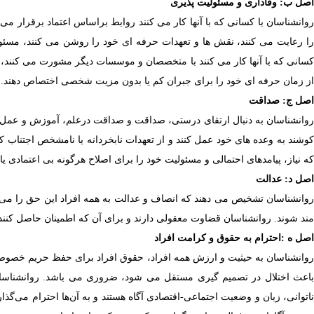
اصل ب: وفاداری و مسئولیت پذیری
روانشناسان با کسانی که با آنها کار می کنند روابط براساس اعتماد برقرار می
ا رعایت می کنند، نقش ها و تعهدات حرفه ای خود را روشن می کنند، مسئولی
کسانی که با آنها کار می کنند با متخصصان و موسسات دیگر مشورت می کنند، به 
از زمان حرفه ای خود را برای جبران کم یا بدون مزیت شخصی اختصاص دهند.
اصل ج: صداقت
وانشناسان به دنبال ارتقای درستی، صداقت و صداقت درعلم، آموزش و عمل هستند
کوشند به وعده های خود عمل کنند و از تعهدات نابخردانه یا نامشخص اجتناب
که نیاز، پیامدهای احتمالی و مسئولیت خود را برای اصلاح هرگونه بی اعتمادی یا
اصل د: عدالت
روانشناسان تشخیص می دهند که انصاف و عدالت به همه افراد این حق را می ده
مند شوند. روانشناسان قضاوت معقولی دارند و برای آن که اطمینان حاصل کنند،
اصل ه
:
احترام به حقوق و کرامت افراد
روانشناسان به حیثیت و ارزش همه افراد، حقوق افراد برای حفظ حریم خصوصی، 
باعث اختلال در تصمیم گیری مستقل می شود، ضروری می باشد. روانشناسا
ناتوانی، زبان و وضعیت اجتماعی-اقتصادی آگاه هستند و به آن‌ها احترام می‌گذ