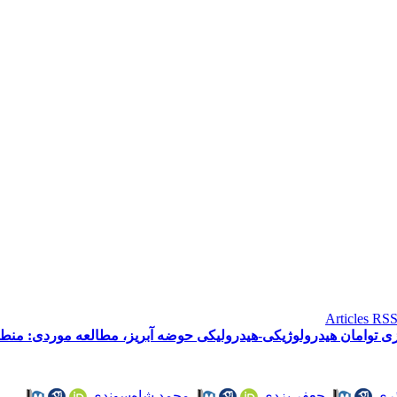
مان هیدرولوژیکی-هیدرولیکی حوضه آبریز، مطالعه موردی: منطقه 21 و 22 شهر ته
ذری
،
جعفر یزدی
،
محمد شاه‌سوندی