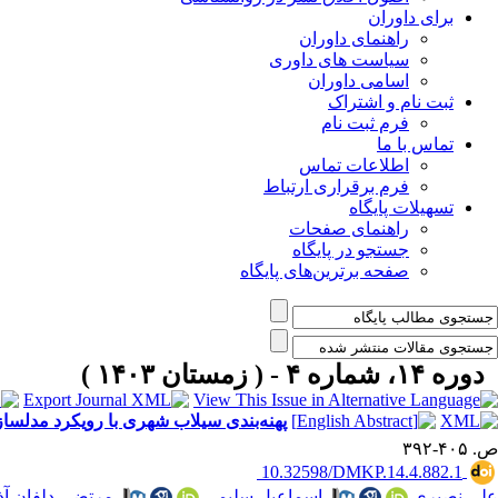
برای داوران
راهنمای داوران
سیاست های داوری
اسامی داوران
ثبت نام و اشتراک
فرم ثبت نام
تماس با ما
اطلاعات تماس
فرم برقراری ارتباط
تسهیلات پایگاه
راهنمای صفحات
جستجو در پایگاه
صفحه برترین‌های پایگاه
دوره ۱۴، شماره ۴ - ( زمستان ۱۴۰۳ )
پهنه‌بندی سیلاب شهری با رویکرد مدلسازی توا
ص. ۴۰۵-۳۹۲
‎ 10.32598/DMKP.14.4.882.1
علی نصیری
،
اسماعیل سلیمی
،
مرتضی دلفان آ