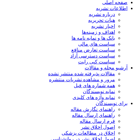
صفحه اصلی
اطلاعات نشریه
درباره نشریه
هیات تحریریه
اخبار نشریه
اهداف و زمینه‌ها
بانک ها و نمایه نامه ها
سیاست های مالی
سیاست تعارض منافع
سیاست دسترسی آزاد
سیاست کپی رایت
آرشیو مجله و مقالات
مقالات پذیرفته شده منتشر نشده
مرور و مشاهده نشریات منتشره
همه شماره های قبل
نمایه نویسندگان
نمایه واژه های کلیدی
برای نویسندگان
راهنمای نگارش مقاله
راهنمای ارسال مقاله
فرم ارسال مقاله
اصول اخلاق نشر
اخلاق در مطالعات پزشکی
اصول اخلاق نشر در روانشناسی