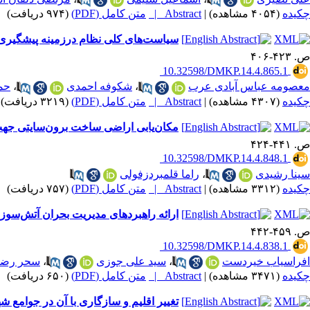
چکیده
(۴۰۵۴ مشاهده)
|
Abstract |
متن کامل (PDF)
(۹۷۴ دریافت)
|
سیاست‌های کلی نظام در‌زمینه پیشگیری
ص. ۴۲۳-۴۰۶
‎ 10.32598/DMKP.14.4.865.1
معصومه عباس آبادی عرب
،
شکوفه احمدی
،
حم
چکیده
(۴۳۰۷ مشاهده)
|
Abstract |
متن کامل (PDF)
(۳۲۱۹ دریافت)
|
مکان‌یابی اراضی ساخت برون‌سایتی جه
ص. ۴۴۱-۴۲۴
‎ 10.32598/DMKP.14.4.848.1
سینا رشیدی
،
راما قلمبردزفولی
چکیده
(۳۳۱۲ مشاهده)
|
Abstract |
متن کامل (PDF)
(۷۵۷ دریافت)
|
ارائه راهبردهای مدیریت بحران آتش‌سوزی در ب
ص. ۴۵۹-۴۴۲
‎ 10.32598/DMKP.14.4.838.1
افراسیاب خیردست
،
سید علی جوزی
،
سحر رضا
چکیده
(۳۴۷۱ مشاهده)
|
Abstract |
متن کامل (PDF)
(۶۵۰ دریافت)
|
تغییر اقلیم و سازگاری با آن در جوامع ش