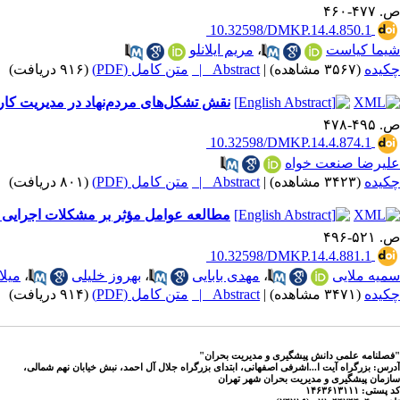
ص. ۴۷۷-۴۶۰
‎ 10.32598/DMKP.14.4.850.1
شیما کیاست
،
مریم ایلانلو
چکیده
(۳۵۶۷ مشاهده)
|
Abstract |
متن کامل (PDF)
(۹۱۶ دریافت)
|
نقش تشکل‌های مردم‌نهاد در مدیریت کار
ص. ۴۹۵-۴۷۸
‎ 10.32598/DMKP.14.4.874.1
علیرضا صنعت خواه
چکیده
(۳۴۲۳ مشاهده)
|
Abstract |
متن کامل (PDF)
(۸۰۱ دریافت)
|
مطالعه عوامل مؤثر بر مشکلات اجرایی د
ص. ۵۲۱-۴۹۶
‎ 10.32598/DMKP.14.4.881.1
سمیه ملایی
،
مهدی بابایی
،
بهروز خلیلی
،
میل
چکیده
(۳۴۷۱ مشاهده)
|
Abstract |
متن کامل (PDF)
(۹۱۴ دریافت)
|
"فصلنامه علمی دانش پیشگیری و مدیریت بحران"
آدرس: بزرگراه آیت ا...اشرفی اصفهانی، ابتدای بزرگراه جلال آل احمد، نبش خیابان نهم شمالی،
سازمان پیشگیری و مدیریت بحران شهر تهران
کد پستی: ۱۴۶۳۶۱۳۱۱۱