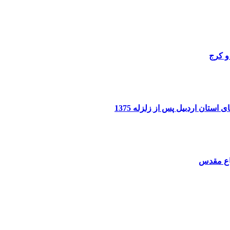
و کرج
تان اردبیل پس از زلزله 1375
فاع مقدس