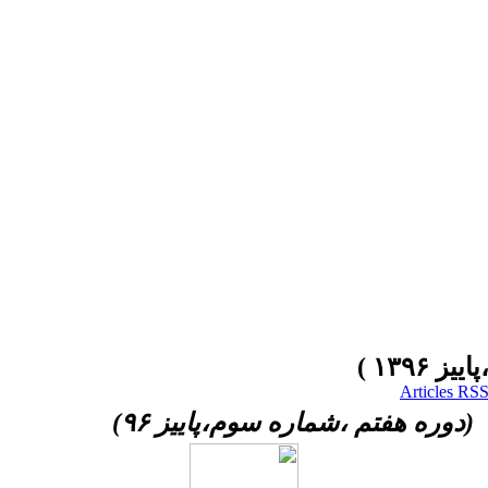
(دوره هفتم ،شماره سوم،پاییز ۹۶)