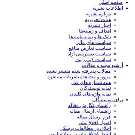
صفحه اصلی
اطلاعات نشریه
درباره نشریه
هیات تحریریه
اخبار نشریه
اهداف و زمینه‌ها
بانک ها و نمایه نامه ها
سیاست های مالی
سیاست تعارض منافع
سیاست دسترسی آزاد
سیاست کپی رایت
آرشیو مجله و مقالات
مقالات پذیرفته شده منتشر نشده
مرور و مشاهده نشریات منتشره
همه شماره های قبل
نمایه نویسندگان
نمایه واژه های کلیدی
برای نویسندگان
راهنمای نگارش مقاله
راهنمای ارسال مقاله
فرم ارسال مقاله
اصول اخلاق نشر
اخلاق در مطالعات پزشکی
اصول اخلاق نشر در روانشناسی